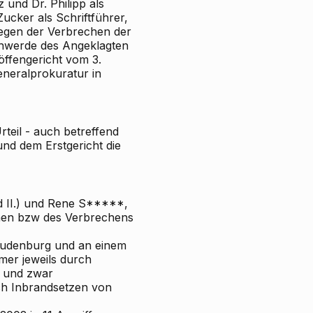
 und Dr. Philipp als
ucker als Schriftführer,
gen der Verbrechen der
schwerde des Angeklagten
ffengericht vom 3.
neralprokuratur in
teil - auch betreffend
d dem Erstgericht die
d II.) und Rene S*****,
echen bzw des Verbrechens
Judenburg und an einem
mer jeweils durch
, und zwar
h Inbrandsetzen von