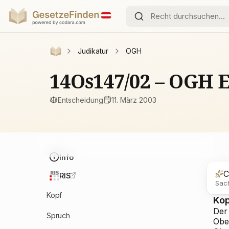
Judikatur
OGH
14Os147/02 – OGH 
Entscheidung
11. März 2003
Info
C
RIS
Sach
Kopf
Ko
Der
Spruch
Obe