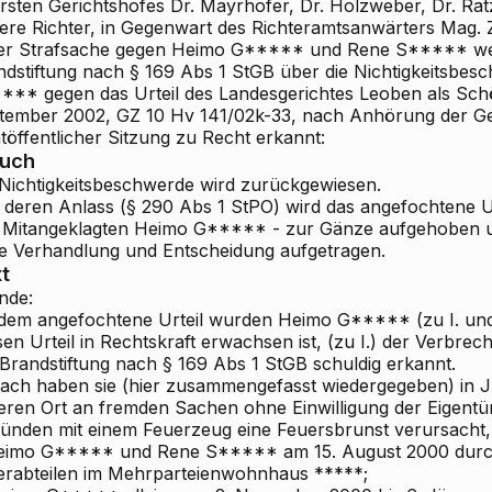
rsten Gerichtshofes Dr. Mayrhofer, Dr. Holzweber, Dr. Ratz
tere Richter, in Gegenwart des Richteramtsanwärters Mag. Z
der Strafsache gegen Heimo G***** und Rene S***** we
ndstiftung nach § 169 Abs 1 StGB über die Nichtigkeitsbe
*** gegen das Urteil des Landesgerichtes Leoben als Schö
tember 2002, GZ 10 Hv 141/02k-33, nach Anhörung der Ge
töffentlicher Sitzung zu Recht erkannt:
ruch
 Nichtigkeitsbeschwerde wird zurückgewiesen.
 deren Anlass (§ 290 Abs 1 StPO) wird das angefochtene Ur
 Mitangeklagten Heimo G***** - zur Gänze aufgehoben un
e Verhandlung und Entscheidung aufgetragen.
t
nde:
 dem angefochtene Urteil wurden Heimo G***** (zu I. un
sen Urteil in Rechtskraft erwachsen ist, (zu I.) der Verbr
 Brandstiftung nach § 169 Abs 1 StGB schuldig erkannt.
ach haben sie (hier zusammengefasst wiedergegeben) in 
eren Ort an fremden Sachen ohne Einwilligung der Eigentü
ünden mit einem Feuerzeug eine Feuersbrunst verursacht
Heimo G***** und Rene S***** am 15. August 2000 durc
lerabteilen im Mehrparteienwohnhaus *****;