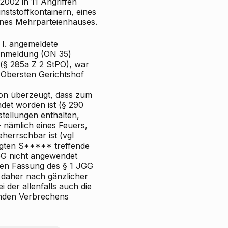
002 in 11 Angriffen
ststoffkontainern, eines
ines Mehrparteienhauses.
I. angemeldete
 Anmeldung (ON 35)
 (§ 285a Z 2 StPO), war
m Obersten Gerichtshof
von überzeugt, dass zum
det worden ist (§ 290
tellungen enthalten,
 nämlich eines Feuers,
herrschbar ist (vgl
lagten S***** treffende
JGG nicht angewendet
den Fassung des § 1 JGG
 daher nach gänzlicher
der allenfalls auch die
henden Verbrechens