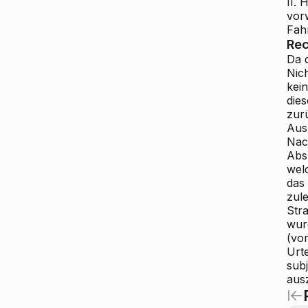
II.
vor
Fah
Rec
Da 
Nic
kei
die
zur
Aus
Nac
Abs
wel
das
zule
Str
wur
(vo
Urt
sub
aus