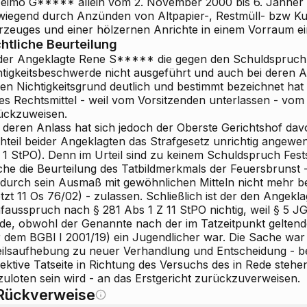
 Heimo G***** allein vom 2. November 2000 bis 6. Jänner 2
wiegend durch Anzünden von Altpapier-, Restmüll- bzw Kun
rzeuges und einer hölzernen Anrichte in einem Vorraum e
htliche Beurteilung
der Angeklagte Rene S***** die gegen den Schuldspruch 
htigkeitsbeschwerde nicht ausgeführt und auch bei deren
nen Nichtigkeitsgrund deutlich und bestimmt bezeichnet hat
ses Rechtsmittel - weil vom Vorsitzenden unterlassen - vo
ückzuweisen.
 deren Anlass hat sich jedoch der Oberste Gerichtshof da
hteil beider Angeklagten das Strafgesetz unrichtig angewen
 1 StPO). Denn im Urteil sind zu keinem Schuldspruch Fests
che die Beurteilung des Tatbildmerkmals der Feuersbrunst -
 durch sein Ausmaß mit gewöhnlichen Mitteln nicht mehr be
tzt 11 Os 76/02) - zulassen. Schließlich ist der den Angek
afausspruch nach § 281 Abs 1 Z 11 StPO nichtig, weil § 5 
de, obwohl der Genannte nach der im Tatzeitpunkt gelten
r dem BGBl I 2001/19) ein Jugendlicher war. Die Sache war
eilsaufhebung zu neuer Verhandlung und Entscheidung - bei 
jektive Tatseite in Richtung des Versuchs des in Rede ste
zuloten sein wird - an das Erstgericht zurückzuverweisen.
Rückverweise