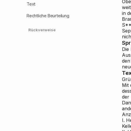
Obe
Text
wei
in 
Rechtliche Beurteilung
Bra
S**
Rückverweise
Sep
nich
Sp
Die
Aus
den
neu
Tex
Grü
Mit
des
der
Dan
and
Anz
I. 
Kel