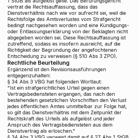
1 StGB als aufgelöst gelte. Das Berufungsgericht
vertrat die Rechtsauffassung, dass das
Dienstverhältnis nach wie vor aufrecht sei, weil die
Rechtsfolge des Amtsverlustes vom Strafgericht
bedingt nachgesehen worden und eine Kündigungs-
oder Entlassungserklärung von der Beklagten nicht
abgegeben worden sei. Diese Rechtsauffassung ist
zutreffend, sodass es insofern ausreicht, auf die
Richtigkeit der Begründung der angefochtenen
Entscheidung zu verweisen (§ 510 Abs 3 ZPO).
Rechtliche Beurteilung
Ergänzend ist den Revisionsausführungen
entgegenzuhalten:
§ 34 Abs 3 VBG hat folgenden Wortlaut:
"Ist ein strafgerichtliches Urteil gegen einen
Vertragsbediensteten ergangen, das nach den
bestehenden gesetzlichen Vorschriften den Verlust
jedes öffentlichen Amtes unmittelbar zur Folge hat,
so gilt das Dienstverhältnis mit dem Zeitpunkt der
Rechtskraft des Urteils als aufgelöst und jeder
Anspruch des Vertragsbediensteten aus dem
Dienstvertrag als erloschen."
§ 34 Abs 3 VBG verweist damit auf § 27 Abs 1 StGB