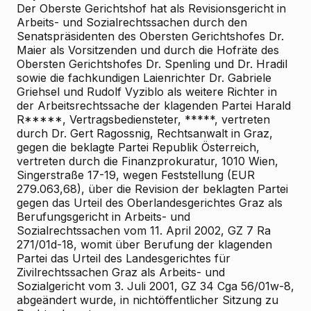
Der Oberste Gerichtshof hat als Revisionsgericht in
Arbeits- und Sozialrechtssachen durch den
Senatspräsidenten des Obersten Gerichtshofes Dr.
Maier als Vorsitzenden und durch die Hofräte des
Obersten Gerichtshofes Dr. Spenling und Dr. Hradil
sowie die fachkundigen Laienrichter Dr. Gabriele
Griehsel und Rudolf Vyziblo als weitere Richter in
der Arbeitsrechtssache der klagenden Partei Harald
R*****, Vertragsbediensteter, *****, vertreten
durch Dr. Gert Ragossnig, Rechtsanwalt in Graz,
gegen die beklagte Partei Republik Österreich,
vertreten durch die Finanzprokuratur, 1010 Wien,
Singerstraße 17-19, wegen Feststellung (EUR
279.063,68), über die Revision der beklagten Partei
gegen das Urteil des Oberlandesgerichtes Graz als
Berufungsgericht in Arbeits- und
Sozialrechtssachen vom 11. April 2002, GZ 7 Ra
271/01d-18, womit über Berufung der klagenden
Partei das Urteil des Landesgerichtes für
Zivilrechtssachen Graz als Arbeits- und
Sozialgericht vom 3. Juli 2001, GZ 34 Cga 56/01w-8,
abgeändert wurde, in nichtöffentlicher Sitzung zu