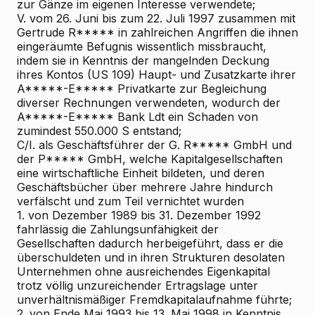
zur Gänze im eigenen Interesse verwendete;
V. vom 26. Juni bis zum 22. Juli 1997 zusammen mit
Gertrude R***** in zahlreichen Angriffen die ihnen
eingeräumte Befugnis wissentlich missbraucht,
indem sie in Kenntnis der mangelnden Deckung
ihres Kontos (US 109) Haupt- und Zusatzkarte ihrer
A*****-E***** Privatkarte zur Begleichung
diverser Rechnungen verwendeten, wodurch der
A*****-E***** Bank Ldt ein Schaden von
zumindest 550.000 S entstand;
C/I. als Geschäftsführer der G. R***** GmbH und
der P***** GmbH, welche Kapitalgesellschaften
eine wirtschaftliche Einheit bildeten, und deren
Geschäftsbücher über mehrere Jahre hindurch
verfälscht und zum Teil vernichtet wurden
1. von Dezember 1989 bis 31. Dezember 1992
fahrlässig die Zahlungsunfähigkeit der
Gesellschaften dadurch herbeigeführt, dass er die
überschuldeten und in ihren Strukturen desolaten
Unternehmen ohne ausreichendes Eigenkapital
trotz völlig unzureichender Ertragslage unter
unverhältnismäßiger Fremdkapitalaufnahme führte;
2. von Ende Mai 1993 bis 13. Mai 1998 in Kenntnis