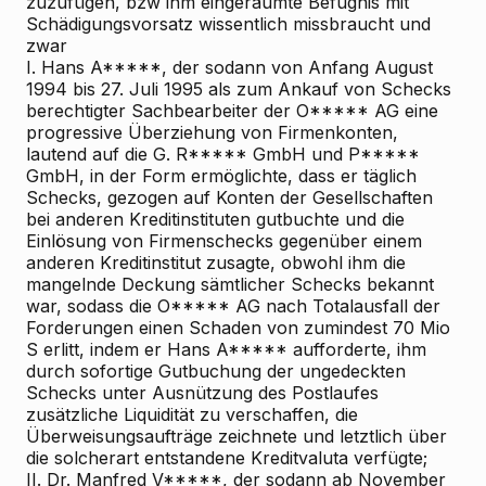
zuzufügen, bzw ihm eingeräumte Befugnis mit
Schädigungsvorsatz wissentlich missbraucht und
zwar
I. Hans A*****, der sodann von Anfang August
1994 bis 27. Juli 1995 als zum Ankauf von Schecks
berechtigter Sachbearbeiter der O***** AG eine
progressive Überziehung von Firmenkonten,
lautend auf die G. R***** GmbH und P*****
GmbH, in der Form ermöglichte, dass er täglich
Schecks, gezogen auf Konten der Gesellschaften
bei anderen Kreditinstituten gutbuchte und die
Einlösung von Firmenschecks gegenüber einem
anderen Kreditinstitut zusagte, obwohl ihm die
mangelnde Deckung sämtlicher Schecks bekannt
war, sodass die O***** AG nach Totalausfall der
Forderungen einen Schaden von zumindest 70 Mio
S erlitt, indem er Hans A***** aufforderte, ihm
durch sofortige Gutbuchung der ungedeckten
Schecks unter Ausnützung des Postlaufes
zusätzliche Liquidität zu verschaffen, die
Überweisungsaufträge zeichnete und letztlich über
die solcherart entstandene Kreditvaluta verfügte;
II. Dr. Manfred V*****, der sodann ab November