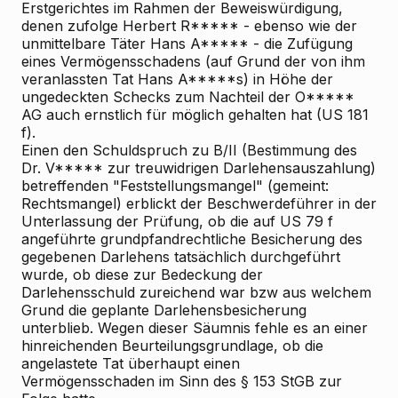
Erstgerichtes im Rahmen der Beweiswürdigung,
denen zufolge Herbert R***** - ebenso wie der
unmittelbare Täter Hans A***** - die Zufügung
eines Vermögensschadens (auf Grund der von ihm
veranlassten Tat Hans A*****s) in Höhe der
ungedeckten Schecks zum Nachteil der O*****
AG auch ernstlich für möglich gehalten hat (US 181
f).
Einen den Schuldspruch zu B/II (Bestimmung des
Dr. V***** zur treuwidrigen Darlehensauszahlung)
betreffenden "Feststellungsmangel" (gemeint:
Rechtsmangel) erblickt der Beschwerdeführer in der
Unterlassung der Prüfung, ob die auf US 79 f
angeführte grundpfandrechtliche Besicherung des
gegebenen Darlehens tatsächlich durchgeführt
wurde, ob diese zur Bedeckung der
Darlehensschuld zureichend war bzw aus welchem
Grund die geplante Darlehensbesicherung
unterblieb. Wegen dieser Säumnis fehle es an einer
hinreichenden Beurteilungsgrundlage, ob die
angelastete Tat überhaupt einen
Vermögensschaden im Sinn des § 153 StGB zur