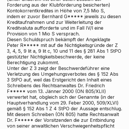
Forderung aus der Klubförderung besicherten)
Kontokorrentkredites in Höhe von 7,5 Mio S,
indem er zuvor Bernhard G***** jeweils zu diesen
Kreditaufnahmen und zur Weiterleitung der
Kreditvaluta aufforderte und im Fall IV/l eine
Provision von 1 Mio S versprach.
Diesen Schuldspruch bekämpft der Angeklagte
Peter R***** mit auf die Nichtigkeitsgründe der Z
3, 4, 5, 9 lit a, 9 lit c, 10 und 11 des § 281 Abs 1 StPO
gestützter Nichtigkeitsbeschwerde, der keine
Berechtigung zukommt.
Unter der Z 3 zeigt der Beschwerdeführer eine
Verletzung des Umgehungsverbotes des § 152 Abs
3 StPO auf, weil das Erstgericht den Inhalt eines
Schreibens des Rechtsanwaltes Dr. Friedrich
F***** vom 13. Jänner 2000 (ON 805/XLII)
verwertet hat, obgleich sich der Genannte (in der
Hauptverhandlung vom 29. Feber 2000, 509/XLVI)
gemäß § 152 Abs 1 Z 4 StPO der Aussage entschlug.
Mit diesem Schreiben (ON 805) hatte Rechtsanwalt
Dr. F***** der Vorsitzenden die zur Entbindung
von seiner anwaltlichen Verschwiegenheitspflicht