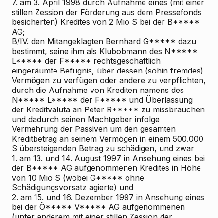
7. am 3. April 1998 durch Aufnahme eines (mit einer
stillen Zession der Förderung aus dem Pressefonds
besicherten) Kredites von 2 Mio S bei der B*****
AG;
B/IV. den Mitangeklagten Bernhard G***** dazu
bestimmt, seine ihm als Klubobmann des N*****
L***** der F***** rechtsgeschäftlich
eingeräumte Befugnis, über dessen (sohin fremdes)
Vermögen zu verfügen oder andere zu verpflichten,
durch die Aufnahme von Krediten namens des
N***** L***** der F***** und Überlassung
der Kreditvaluta an Peter R***** zu missbrauchen
und dadurch seinen Machtgeber infolge
Vermehrung der Passiven um den gesamten
Kreditbetrag an seinem Vermögen in einem 500.000
S übersteigenden Betrag zu schädigen, und zwar
1. am 13. und 14. August 1997 in Ansehung eines bei
der B***** AG aufgenommenen Kredites in Höhe
von 10 Mio S (wobei G***** ohne
Schädigungsvorsatz agierte) und
2. am 15. und 16. Dezember 1997 in Ansehung eines
bei der Ö***** V***** AG aufgenommenen
(unter anderem mit einer stillen Zession der