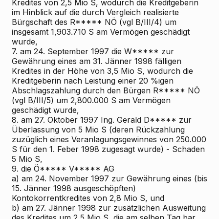
Kredites von 2,5 Mio S, wodurch die Kreditgeberin
im Hinblick auf die durch Vergleich realisierte
Bürgschaft des R***** NÖ (vgl B/III/4) um
insgesamt 1,903.710 S am Vermögen geschädigt
wurde,
7. am 24. September 1997 die W***** zur
Gewährung eines am 31. Jänner 1998 fälligen
Kredites in der Höhe von 3,5 Mio S, wodurch die
Kreditgeberin nach Leistung einer 20 %igen
Abschlagszahlung durch den Bürgen R***** NÖ
(vgl B/III/5) um 2,800.000 S am Vermögen
geschädigt wurde,
8. am 27. Oktober 1997 Ing. Gerald D***** zur
Überlassung von 5 Mio S (deren Rückzahlung
zuzüglich eines Veranlagungsgewinnes von 250.000
S für den 1. Feber 1998 zugesagt wurde) - Schaden
5 Mio S,
9. die Ö***** V***** AG
a) am 24. November 1997 zur Gewährung eines (bis
15. Jänner 1998 ausgeschöpften)
Kontokorrentkredites von 2,8 Mio S, und
b) am 27. Jänner 1998 zur zusätzlichen Ausweitung
des Kredites um 2,5 Mio S, die am selben Tag bar