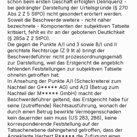
schon beim ersten Geschäft erfolgten Delinquenz -
bei gedrängter Darstellung der Urteilsgründe (§ 270
Abs 2 Z 5 StPO) nicht gesondert erörtert werden.
Soweit die Beschwerde weitere - nicht näher
bezeichnete - Komponenten der subjektiven Tatseite
kritisiert, fehlt es ihr an der gebotenen Deutlichkeit
(§ 285a Z 2 StPO).
Die gegen die Punkte A/l und 3 sowie B/I und II
gerichtete Rechtsrüge (Z 9 lit a) bringt der
Beschwerdeführer nicht prozessordnungsgemäß
zur Darstellung, weil das Erstgericht die angeblich
fehlenden Feststellungen zur subjektiven Tatseite
ohnehin getroffen hat:
In Ansehung der Punkte A/l (Scheckreiterei zum
Nachteil der G***** AG) und A/3 (Betrug zum
Nachteil der M***** GmbH) macht der
Beschwerdeführer geltend, das Erstgericht habe für
seine (zutreffende) Rechtsausführung, wonach der
durch einen Betrug bewirkte Vermögensschaden
kein dauernder sein muss (US 283, 286), keine
korrespondierende Feststellung auf der
Tatsachenebene dahingehend getroffen, dass der
Angeklagte Herbert R***** die Zufügung eines