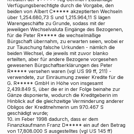
Verfügungsberechtigte durch die Vorgabe, den
beiden von Albert C***** akzeptierten Wechseln
über 1,254.680,73 S und 1,215.964,11 S lägen
Warengeschäfte zu Grunde, sodass mit der
jeweiligen Wechselvaluta Eingänge des Bezogenen,
für die Peter R***** die wechselmäßige
Bürgschaft übernahm, zu erwarten seien, wobei er
zur Täuschung falsche Urkunden - nämlich die
beiden Wechsel, die jeweils mit zuvor blanko
erteilten, aber für andere Bezogene vorgesehen
gewesenen Bürgschaftserklärungen des Peter
R***** versehen waren (vgl US 99 ff, 211) -
verwendete, zur Einräumung zweier Kredite für die
G. R***** GmbH in Höhe von insgesamt
2,439.849 S, über die er in der Folge beinahe zur
Gänze disponierte, wodurch die Kreditgeberin im
Hinblick auf die gleichzeitige Verminderung anderer
Obligos der Kreditnehmerin um 970.467 S
geschädigt wurde;
10. im Feber 1998 dadurch, dass er dem
Finanzkaufmann Franz D***** ein auf den Betrag
von 17,808.000 S ausgestelltes (vgl US 145 ff)