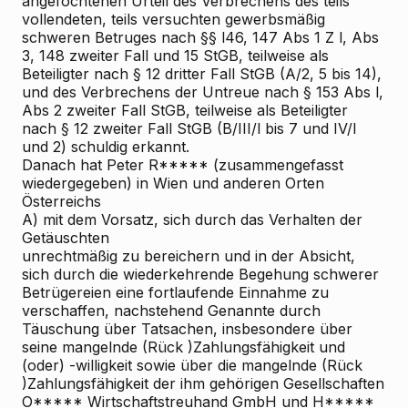
angefochtenen Urteil des Verbrechens des teils
vollendeten, teils versuchten gewerbsmäßig
schweren Betruges nach §§ l46, 147 Abs 1 Z l, Abs
3, 148 zweiter Fall und 15 StGB, teilweise als
Beteiligter nach § 12 dritter Fall StGB (A/2, 5 bis 14),
und des Verbrechens der Untreue nach § 153 Abs l,
Abs 2 zweiter Fall StGB, teilweise als Beteiligter
nach § 12 zweiter Fall StGB (B/III/l bis 7 und IV/l
und 2) schuldig erkannt.
Danach hat Peter R***** (zusammengefasst
wiedergegeben) in Wien und anderen Orten
Österreichs
A) mit dem Vorsatz, sich durch das Verhalten der
Getäuschten
unrechtmäßig zu bereichern und in der Absicht,
sich durch die wiederkehrende Begehung schwerer
Betrügereien eine fortlaufende Einnahme zu
verschaffen, nachstehend Genannte durch
Täuschung über Tatsachen, insbesondere über
seine mangelnde (Rück
)Zahlungsfähigkeit und
(oder) -willigkeit sowie über die mangelnde (Rück
)Zahlungsfähigkeit der ihm gehörigen Gesellschaften
O***** Wirtschaftstreuhand GmbH und H*****