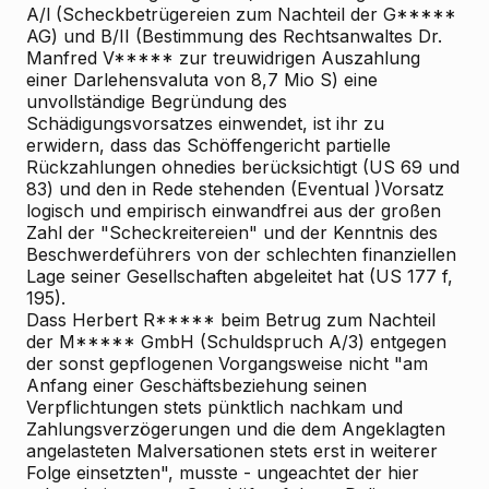
A/l (Scheckbetrügereien zum Nachteil der G*****
AG) und B/II (Bestimmung des Rechtsanwaltes Dr.
Manfred V***** zur treuwidrigen Auszahlung
einer Darlehensvaluta von 8,7 Mio S) eine
unvollständige Begründung des
Schädigungsvorsatzes einwendet, ist ihr zu
erwidern, dass das Schöffengericht partielle
Rückzahlungen ohnedies berücksichtigt (US 69 und
83) und den in Rede stehenden (Eventual
)Vorsatz
logisch und empirisch einwandfrei aus der großen
Zahl der "Scheckreitereien" und der Kenntnis des
Beschwerdeführers von der schlechten finanziellen
Lage seiner Gesellschaften abgeleitet hat (US 177 f,
195).
Dass Herbert R***** beim Betrug zum Nachteil
der M***** GmbH (Schuldspruch A/3) entgegen
der sonst gepflogenen Vorgangsweise nicht "am
Anfang einer Geschäftsbeziehung seinen
Verpflichtungen stets pünktlich nachkam und
Zahlungsverzögerungen und die dem Angeklagten
angelasteten Malversationen stets erst in weiterer
Folge einsetzten", musste - ungeachtet der hier