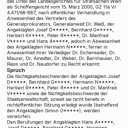
das Urteil des Landesgerichtes für Strafsachen Wien
als Schöffengericht vom 15. März 2000, GZ 11a Vr
4.411/98-887, nach öffentlicher Verhandlung in
Anwesenheit des Vertreters des
Generalprokurators, Generalanwalt Dr. Weiß, der
Angeklagten Josef D*****, Bernhard G*****,
Herbert R*****, Peter R*****, Dr. Manfred
V***** und Hans A*****, jedoch in Abwesenheit
des Angeklagten Hermann N*****, ferner in
Anwesenheit ihrer Verteidiger Dr. Eichenseder, Dr.
Maurer, Dr. Ainedter, Dr. Weber, Dr. Bernhauser, Dr.
Riess und Dr. Neudorfer zu Recht erkannt:
Spruch
Die Nichtigkeitsbeschwerden der Angeklagten Josef
D*****, Bernhard G*****, Hermann N*****,
Herbert R*****, Peter R***** und Dr. Manfred
V***** sowie die Nichtigkeitsbeschwerde der
Staatsanwaltschaft, soweit sie nicht bereits in
nichtöffentlicher Sitzung erledigt wurde (betreffend
den Angeklagten Simon O*****), werden
verworfen.
Den Berufungen der Angeklagten Hans A*****,
Josef D*****, Bernhard G*****, Hermann