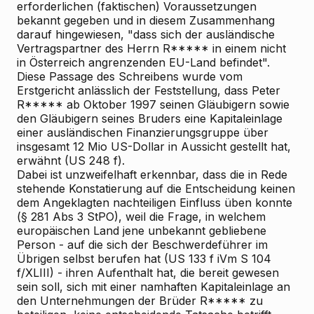
erforderlichen (faktischen) Voraussetzungen
bekannt gegeben und in diesem Zusammenhang
darauf hingewiesen, "dass sich der ausländische
Vertragspartner des Herrn R***** in einem nicht
in Österreich angrenzenden EU-Land befindet".
Diese Passage des Schreibens wurde vom
Erstgericht anlässlich der Feststellung, dass Peter
R***** ab Oktober 1997 seinen Gläubigern sowie
den Gläubigern seines Bruders eine Kapitaleinlage
einer ausländischen Finanzierungsgruppe über
insgesamt 12 Mio US-Dollar in Aussicht gestellt hat,
erwähnt (US 248 f).
Dabei ist unzweifelhaft erkennbar, dass die in Rede
stehende Konstatierung auf die Entscheidung keinen
dem Angeklagten nachteiligen Einfluss üben konnte
(§ 281 Abs 3 StPO), weil die Frage, in welchem
europäischen Land jene unbekannt gebliebene
Person - auf die sich der Beschwerdeführer im
Übrigen selbst berufen hat (US 133 f iVm S 104
f/XLIII) - ihren Aufenthalt hat, die bereit gewesen
sein soll, sich mit einer namhaften Kapitaleinlage an
den Unternehmungen der Brüder R***** zu