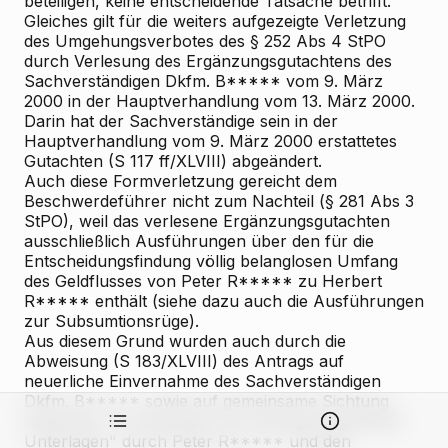
beteiligen, keine entscheidende Tatsache betrifft.
Gleiches gilt für die weiters aufgezeigte Verletzung
des Umgehungsverbotes des § 252 Abs 4 StPO
durch Verlesung des Ergänzungsgutachtens des
Sachverständigen Dkfm. B***** vom 9. März
2000 in der Hauptverhandlung vom 13. März 2000.
Darin hat der Sachverständige sein in der
Hauptverhandlung vom 9. März 2000 erstattetes
Gutachten (S 117 ff/XLVIII) abgeändert.
Auch diese Formverletzung gereicht dem
Beschwerdeführer nicht zum Nachteil (§ 281 Abs 3
StPO), weil das verlesene Ergänzungsgutachten
ausschließlich Ausführungen über den für die
Entscheidungsfindung völlig belanglosen Umfang
des Geldflusses von Peter R***** zu Herbert
R***** enthält (siehe dazu auch die Ausführungen
zur Subsumtionsrüge).
Aus diesem Grund wurden auch durch die
Abweisung (S 183/XLVIII) des Antrags auf
neuerliche Einvernahme des Sachverständigen
Dkfm. B***** sowie auf gemeinsame Sichtung
sämtlicher "im Dezember zur Verfügung gestellter
Unterlagen" durch Peter R***** und den