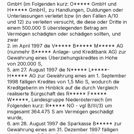
GmbH (im Folgenden kurz: O***** GmbH und
H***** GmbH), zu Handlungen, Duldungen oder
Unterlassungen verleitet bzw (in den Fällen A/10
und 12) zu verleiten versucht, die diese oder Dritte in
einem 500.000 S übersteigenden Betrag am
Vermögen schädigten oder schädigen sollten, und
zwar
2. im April 1997 die V***** B***** M***** AG
(nunmehr B***** Anlage- und Kreditbank AG) zur
Gewährung eines Überziehungskredites in Höhe
von 200.000 S,
5. am 27. August 1997 die N***** L*****-
H***** AG zur Gewährung eines am 1. September
1998 fälligen Kredites von 1,5 Mio S, wodurch die
Kreditgeberin im Hinblick auf die durch Vergleich
realisierte Bürgschaft des R***** F*****
W*****, Landesgruppe Niederösterreich (im
Folgenden kurz: R***** NÖ - vgl B/III/3) um
insgesamt 364.475 S am Vermögen geschädigt
wurde,
6. am 28. August 1997 die Sparkasse B***** zur
Gewährung eines am 31. Dezember 1997 fälligen