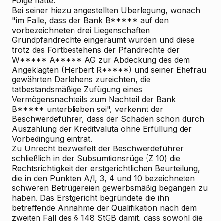
Folge hatte.
Bei seiner hiezu angestellten Überlegung, wonach
"im Falle, dass der Bank B***** auf den
vorbezeichneten drei Liegenschaften
Grundpfandrechte eingeräumt wurden und diese
trotz des Fortbestehens der Pfandrechte der
W***** A***** AG zur Abdeckung des dem
Angeklagten (Herbert R*****) und seiner Ehefrau
gewährten Darlehens zureichten, die
tatbestandsmäßige Zufügung eines
Vermögensnachteils zum Nachteil der Bank
B***** unterblieben sei", verkennt der
Beschwerdeführer, dass der Schaden schon durch
Auszahlung der Kreditvaluta ohne Erfüllung der
Vorbedingung eintrat.
Zu Unrecht bezweifelt der Beschwerdeführer
schließlich in der Subsumtionsrüge (Z 10) die
Rechtsrichtigkeit der erstgerichtlichen Beurteilung,
die in den Punkten A/l, 3, 4 und 10 bezeichneten
schweren Betrügereien gewerbsmäßig begangen zu
haben. Das Erstgericht begründete die ihn
betreffende Annahme der Qualifikation nach dem
zweiten Fall des § 148 StGB damit, dass sowohl die