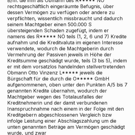
B/III. die ihm als Obmann des R***** NÖ
rechtsgeschäftlich eingeräumte Befugnis, über
dessen Vermögen zu verfügen oder andere zu
verpflichten, wissentlich missbraucht und dadurch
seinem Machtgeber einen 500.000 S
übersteigenden Schaden zugefügt, indem er
namens des R***** NÖ teils (1, 2, 6 und 7) Kredite
aufnahm und die Kreditvaluta im eigenen Interesse
verwendete, wodurch die Machtgeberin durch
Vermehrung der Passiven jeweils in Höhe der
Kreditsumme geschädigt wurde, teils (3 bis 5), indem
er mit dem vorsatzlos handelnden stellvertretenden
Obmann Otto Vinzenz L***** jeweils die
Bürgschaft für die durch die O***** GmbH
aufgenommenen, oben unter den Punkten A/5 bis 7
genannten Kredite übernahm, wodurch der
Machtgeber wegen des Totalausfalles der
Kreditnehmerin und der damit verbundenen
Inanspruchnahme nach einem in der Folge mit den
Kreditgebern abgeschlossenen Vergleich bzw
infolge Leistung einer Abschlagszahlung um die
unten genannten Beträge am Vermögen geschädigt
wurde, und zwar