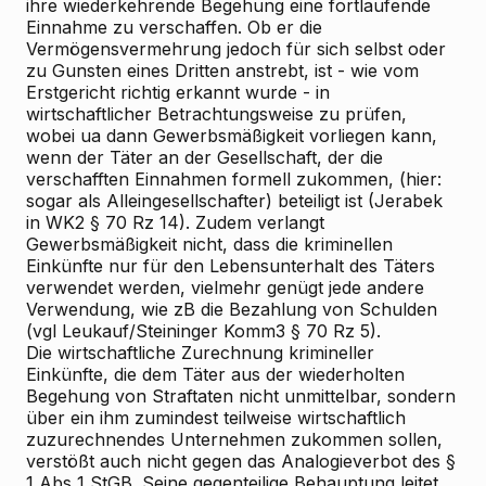
ihre wiederkehrende Begehung eine fortlaufende
Einnahme zu verschaffen. Ob er die
Vermögensvermehrung jedoch für sich selbst oder
zu Gunsten eines Dritten anstrebt, ist - wie vom
Erstgericht richtig erkannt wurde - in
wirtschaftlicher Betrachtungsweise zu prüfen,
wobei ua dann Gewerbsmäßigkeit vorliegen kann,
wenn der Täter an der Gesellschaft, der die
verschafften Einnahmen formell zukommen, (hier:
sogar als Alleingesellschafter) beteiligt ist (Jerabek
in WK2 § 70 Rz 14). Zudem verlangt
Gewerbsmäßigkeit nicht, dass die kriminellen
Einkünfte nur für den Lebensunterhalt des Täters
verwendet werden, vielmehr genügt jede andere
Verwendung, wie zB die Bezahlung von Schulden
(vgl Leukauf/Steininger Komm3 § 70 Rz 5).
Die wirtschaftliche Zurechnung krimineller
Einkünfte, die dem Täter aus der wiederholten
Begehung von Straftaten nicht unmittelbar, sondern
über ein ihm zumindest teilweise wirtschaftlich
zuzurechnendes Unternehmen zukommen sollen,
verstößt auch nicht gegen das Analogieverbot des §
1 Abs 1 StGB. Seine gegenteilige Behauptung leitet