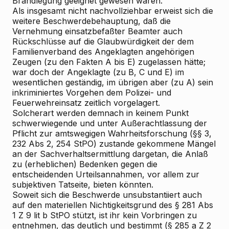
Brandlegung geeignet gewesen wären.
Als insgesamt nicht nachvollziehbar erweist sich die
weitere Beschwerdebehauptung, daß die
Vernehmung einsatzbefaßter Beamter auch
Rückschlüsse auf die Glaubwürdigkeit der dem
Familienverband des Angeklagten angehörigen
Zeugen (zu den Fakten A bis E) zugelassen hätte;
war doch der Angeklagte (zu B, C und E) im
wesentlichen geständig, im übrigen aber (zu A) sein
inkriminiertes Vorgehen dem Polizei- und
Feuerwehreinsatz zeitlich vorgelagert.
Solcherart werden demnach in keinem Punkt
schwerwiegende und unter Außerachtlassung der
Pflicht zur amtswegigen Wahrheitsforschung (§§ 3,
232 Abs 2, 254 StPO) zustande gekommene Mängel
an der Sachverhaltsermittlung dargetan, die Anlaß
zu (erheblichen) Bedenken gegen die
entscheidenden Urteilsannahmen, vor allem zur
subjektiven Tatseite, bieten könnten.
Soweit sich die Beschwerde unsubstantiiert auch
auf den materiellen Nichtigkeitsgrund des § 281 Abs
1 Z 9 lit b StPO stützt, ist ihr kein Vorbringen zu
entnehmen, das deutlich und bestimmt (§ 285 a Z 2