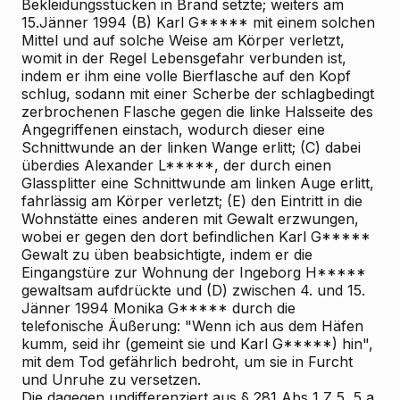
Bekleidungsstücken in Brand setzte; weiters am
15.Jänner 1994 (B) Karl G***** mit einem solchen
Mittel und auf solche Weise am Körper verletzt,
womit in der Regel Lebensgefahr verbunden ist,
indem er ihm eine volle Bierflasche auf den Kopf
schlug, sodann mit einer Scherbe der schlagbedingt
zerbrochenen Flasche gegen die linke Halsseite des
Angegriffenen einstach, wodurch dieser eine
Schnittwunde an der linken Wange erlitt; (C) dabei
überdies Alexander L*****, der durch einen
Glassplitter eine Schnittwunde am linken Auge erlitt,
fahrlässig am Körper verletzt; (E) den Eintritt in die
Wohnstätte eines anderen mit Gewalt erzwungen,
wobei er gegen den dort befindlichen Karl G*****
Gewalt zu üben beabsichtigte, indem er die
Eingangstüre zur Wohnung der Ingeborg H*****
gewaltsam aufdrückte und (D) zwischen 4. und 15.
Jänner 1994 Monika G***** durch die
telefonische Äußerung: "Wenn ich aus dem Häfen
kumm, seid ihr (gemeint sie und Karl G*****) hin",
mit dem Tod gefährlich bedroht, um sie in Furcht
und Unruhe zu versetzen.
Die dagegen undifferenziert aus § 281 Abs 1 Z 5, 5 a