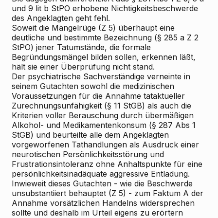
und 9 lit b StPO erhobene Nichtigkeitsbeschwerde
des Angeklagten geht fehl.
Soweit die Mängelrüge (Z 5) überhaupt eine
deutliche und bestimmte Bezeichnung (§ 285 a Z 2
StPO) jener Tatumstände, die formale
Begründungsmängel bilden sollen, erkennen läßt,
hält sie einer Überprüfung nicht stand.
Der psychiatrische Sachverständige verneinte in
seinem Gutachten sowohl die medizinischen
Voraussetzungen für die Annahme tataktueller
Zurechnungsunfähigkeit (§ 11 StGB) als auch die
Kriterien voller Berauschung durch übermäßigen
Alkohol- und Medikamentenkonsum (§ 287 Abs 1
StGB) und beurteilte alle dem Angeklagten
vorgeworfenen Tathandlungen als Ausdruck einer
neurotischen Persönlichkeitsstörung und
Frustrationsintoleranz ohne Anhaltspunkte für eine
persönlichkeitsinadäquate aggressive Entladung.
Inwieweit dieses Gutachten - wie die Beschwerde
unsubstantiiert behauptet (Z 5) - zum Faktum A der
Annahme vorsätzlichen Handelns widersprechen
sollte und deshalb im Urteil eigens zu erörtern