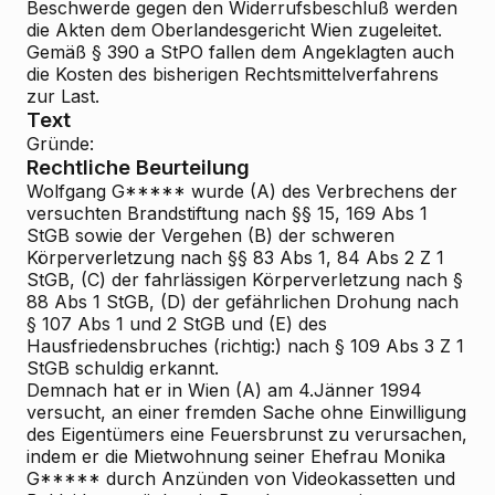
Beschwerde gegen den Widerrufsbeschluß werden
die Akten dem Oberlandesgericht Wien zugeleitet.
Gemäß § 390 a StPO fallen dem Angeklagten auch
die Kosten des bisherigen Rechtsmittelverfahrens
zur Last.
Text
Gründe:
Rechtliche Beurteilung
Wolfgang G***** wurde (A) des Verbrechens der
versuchten Brandstiftung nach §§ 15, 169 Abs 1
StGB sowie der Vergehen (B) der schweren
Körperverletzung nach §§ 83 Abs 1, 84 Abs 2 Z 1
StGB, (C) der fahrlässigen Körperverletzung nach §
88 Abs 1 StGB, (D) der gefährlichen Drohung nach
§ 107 Abs 1 und 2 StGB und (E) des
Hausfriedensbruches (richtig:) nach § 109 Abs 3 Z 1
StGB schuldig erkannt.
Demnach hat er in Wien (A) am 4.Jänner 1994
versucht, an einer fremden Sache ohne Einwilligung
des Eigentümers eine Feuersbrunst zu verursachen,
indem er die Mietwohnung seiner Ehefrau Monika
G***** durch Anzünden von Videokassetten und