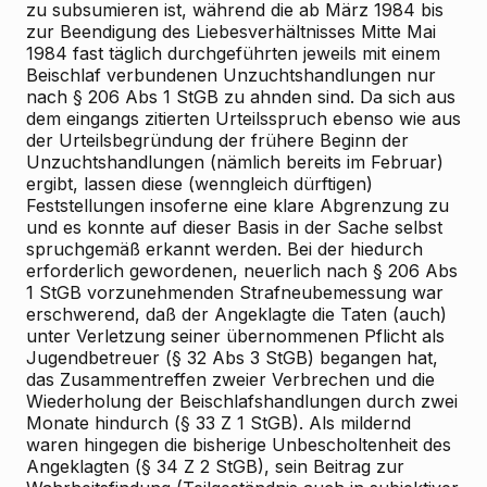
zu subsumieren ist, während die ab März 1984 bis
zur Beendigung des Liebesverhältnisses Mitte Mai
1984 fast täglich durchgeführten jeweils mit einem
Beischlaf verbundenen Unzuchtshandlungen nur
nach § 206 Abs 1 StGB zu ahnden sind. Da sich aus
dem eingangs zitierten Urteilsspruch ebenso wie aus
der Urteilsbegründung der frühere Beginn der
Unzuchtshandlungen (nämlich bereits im Februar)
ergibt, lassen diese (wenngleich dürftigen)
Feststellungen insoferne eine klare Abgrenzung zu
und es konnte auf dieser Basis in der Sache selbst
spruchgemäß erkannt werden. Bei der hiedurch
erforderlich gewordenen, neuerlich nach § 206 Abs
1 StGB vorzunehmenden Strafneubemessung war
erschwerend, daß der Angeklagte die Taten (auch)
unter Verletzung seiner übernommenen Pflicht als
Jugendbetreuer (§ 32 Abs 3 StGB) begangen hat,
das Zusammentreffen zweier Verbrechen und die
Wiederholung der Beischlafshandlungen durch zwei
Monate hindurch (§ 33 Z 1 StGB). Als mildernd
waren hingegen die bisherige Unbescholtenheit des
Angeklagten (§ 34 Z 2 StGB), sein Beitrag zur