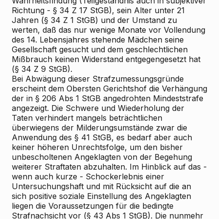
Wahrheitsfindung (Teilgeständnis auch in subjektiver
Richtung - § 34 Z 17 StGB), sein Alter unter 21
Jahren (§ 34 Z 1 StGB) und der Umstand zu
werten, daß das nur wenige Monate vor Vollendung
des 14. Lebensjahres stehende Mädchen seine
Gesellschaft gesucht und dem geschlechtlichen
Mißbrauch keinen Widerstand entgegengesetzt hat
(§ 34 Z 9 StGB).
Bei Abwägung dieser Strafzumessungsgründe
erscheint dem Obersten Gerichtshof die Verhängung
der in § 206 Abs 1 StGB angedrohten Mindeststrafe
angezeigt. Die Schwere und Wiederholung der
Taten verhindert mangels beträchtlichen
überwiegens der Milderungsumstände zwar die
Anwendung des § 41 StGB, es bedarf aber auch
keiner höheren Unrechtsfolge, um den bisher
unbescholtenen Angeklagten von der Begehung
weiterer Straftaten abzuhalten. Im Hinblick auf das -
wenn auch kurze - Schockerlebnis einer
Untersuchungshaft und mit Rücksicht auf die an
sich positive soziale Einstellung des Angeklagten
liegen die Voraussetzungen für die bedingte
Strafnachsicht vor (§ 43 Abs 1 StGB). Die nunmehr