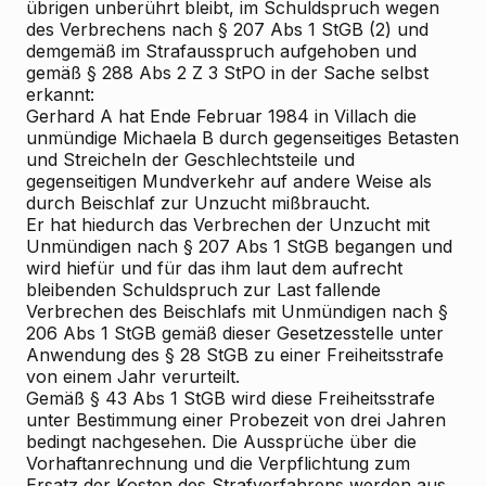
übrigen unberührt bleibt, im Schuldspruch wegen
des Verbrechens nach § 207 Abs 1 StGB (2) und
demgemäß im Strafausspruch aufgehoben und
gemäß § 288 Abs 2 Z 3 StPO in der Sache selbst
erkannt:
Gerhard A hat Ende Februar 1984 in Villach die
unmündige Michaela B durch gegenseitiges Betasten
und Streicheln der Geschlechtsteile und
gegenseitigen Mundverkehr auf andere Weise als
durch Beischlaf zur Unzucht mißbraucht.
Er hat hiedurch das Verbrechen der Unzucht mit
Unmündigen nach § 207 Abs 1 StGB begangen und
wird hiefür und für das ihm laut dem aufrecht
bleibenden Schuldspruch zur Last fallende
Verbrechen des Beischlafs mit Unmündigen nach §
206 Abs 1 StGB gemäß dieser Gesetzesstelle unter
Anwendung des § 28 StGB zu einer Freiheitsstrafe
von einem Jahr verurteilt.
Gemäß § 43 Abs 1 StGB wird diese Freiheitsstrafe
unter Bestimmung einer Probezeit von drei Jahren
bedingt nachgesehen. Die Aussprüche über die
Vorhaftanrechnung und die Verpflichtung zum
Ersatz der Kosten des Strafverfahrens werden aus