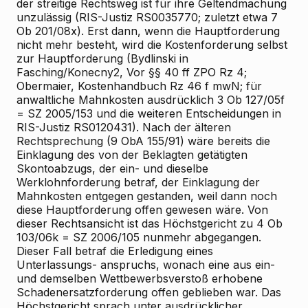
der streitige Rechtsweg ist für ihre Geltendmachung
unzulässig (RIS-Justiz RS0035770; zuletzt etwa 7
Ob 201/08x). Erst dann, wenn die Hauptforderung
nicht mehr besteht, wird die Kostenforderung selbst
zur Hauptforderung (Bydlinski in
Fasching/Konecny2, Vor §§ 40 ff ZPO Rz 4;
Obermaier, Kostenhandbuch Rz 46 f mwN; für
anwaltliche Mahnkosten ausdrücklich 3 Ob 127/05f
= SZ 2005/153 und die weiteren Entscheidungen in
RIS-Justiz RS0120431). Nach der älteren
Rechtsprechung (9 ObA 155/91) wäre bereits die
Einklagung des von der Beklagten getätigten
Skontoabzugs, der ein- und dieselbe
Werklohnforderung betraf, der Einklagung der
Mahnkosten entgegen gestanden, weil dann noch
diese Hauptforderung offen gewesen wäre. Von
dieser Rechtsansicht ist das Höchstgericht zu 4 Ob
103/06k = SZ 2006/105 nunmehr abgegangen.
Dieser Fall betraf die Erledigung eines
Unterlassungs- anspruchs, wonach eine aus ein-
und demselben Wettbewerbsverstoß erhobene
Schadenersatzforderung offen geblieben war. Das
Höchstgericht sprach unter ausdrücklicher