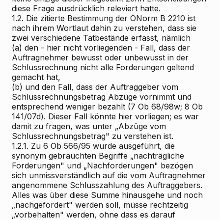
diese Frage ausdrücklich releviert hatte.
1.2. Die zitierte Bestimmung der ÖNorm B 2210 ist
nach ihrem Wortlaut dahin zu verstehen, dass sie
zwei verschiedene Tatbestände erfasst, nämlich
(a) den - hier nicht vorliegenden - Fall, dass der
Auftragnehmer bewusst oder unbewusst in der
Schlussrechnung nicht alle Forderungen geltend
gemacht hat,
(b) und den Fall, dass der Auftraggeber vom
Schlussrechnungsbetrag Abzüge vornimmt und
entsprechend weniger bezahlt (7 Ob 68/98w; 8 Ob
141/07d). Dieser Fall könnte hier vorliegen; es war
damit zu fragen, was unter „Abzüge vom
Schlussrechnungsbetrag" zu verstehen ist.
1.2.1. Zu 6 Ob 566/95 wurde ausgeführt, die
synonym gebrauchten Begriffe „nachträgliche
Forderungen" und „Nachforderungen" bezögen
sich unmissverständlich auf die vom Auftragnehmer
angenommene Schlusszahlung des Auftraggebers.
Alles was über diese Summe hinausgehe und noch
„nachgefordert" werden soll, müsse rechtzeitig
„vorbehalten" werden, ohne dass es darauf