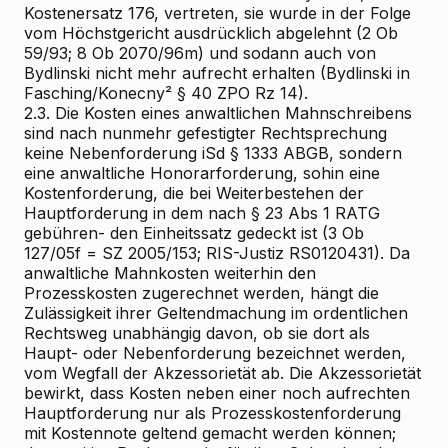
Kostenersatz 176, vertreten, sie wurde in der Folge
vom Höchstgericht ausdrücklich abgelehnt (2 Ob
59/93; 8 Ob 2070/96m) und sodann auch von
Bydlinski nicht mehr aufrecht erhalten (Bydlinski in
Fasching/Konecny² § 40 ZPO Rz 14).
2.3. Die Kosten eines anwaltlichen Mahnschreibens
sind nach nunmehr gefestigter Rechtsprechung
keine Nebenforderung iSd § 1333 ABGB, sondern
eine anwaltliche Honorarforderung, sohin eine
Kostenforderung, die bei Weiterbestehen der
Hauptforderung in dem nach § 23 Abs 1 RATG
gebühren- den Einheitssatz gedeckt ist (3 Ob
127/05f = SZ 2005/153; RIS-Justiz RS0120431). Da
anwaltliche Mahnkosten weiterhin den
Prozesskosten zugerechnet werden, hängt die
Zulässigkeit ihrer Geltendmachung im ordentlichen
Rechtsweg unabhängig davon, ob sie dort als
Haupt- oder Nebenforderung bezeichnet werden,
vom Wegfall der Akzessorietät ab. Die Akzessorietät
bewirkt, dass Kosten neben einer noch aufrechten
Hauptforderung nur als Prozesskostenforderung
mit Kostennote geltend gemacht werden können;