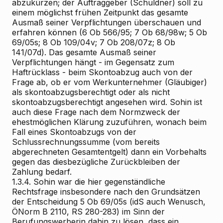
abzukürzen; der Auftraggeber (Schuldner) soll zu
einem möglichst frühen Zeitpunkt das gesamte
Ausmaß seiner Verpflichtungen überschauen und
erfahren können (6 Ob 566/95; 7 Ob 68/98w; 5 Ob
69/05s; 8 Ob 109/04v; 7 Ob 208/07z; 8 Ob
141/07d). Das gesamte Ausmaß seiner
Verpflichtungen hängt - im Gegensatz zum
Haftrücklass - beim Skontoabzug auch von der
Frage ab, ob er vom Werkunternehmer (Gläubiger)
als skontoabzugsberechtigt oder als nicht
skontoabzugsberechtigt angesehen wird. Sohin ist
auch diese Frage nach dem Normzweck der
ehestmöglichen Klärung zuzuführen, wonach beim
Fall eines Skontoabzugs von der
Schlussrechnungssumme (vom bereits
abgerechneten Gesamtentgelt) dann ein Vorbehalts
gegen das diesbezügliche Zurückbleiben der
Zahlung bedarf.
1.3.4. Sohin war die hier gegenständliche
Rechtsfrage insbesondere nach den Grundsätzen
der Entscheidung 5 Ob 69/05s (idS auch Wenusch,
ÖNorm B 2110, RS 280-283) im Sinn der
Berufungswerberin dahin zu lösen, dass ein