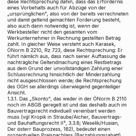
diese Rechtsprechung dahin, dass das Erfordernis
eines Vorbehalts auch für Abzüge von der
„ursprünglichen", also von der bereits verrechneten
und damit geltend gemachten Forderung besteht,
also auch dann notwendig ist, wenn der
Werkbesteller nicht den gesamten vom
Werkunternehmer in Rechnung gestellten Betrag
zahlt. In gleicher Weise versteht auch Karasek,
ÖNorm B 2210, Rz 723, diese Rechtsprechung: Er
führt nämlich aus, dass nach seiner Auffassung die
nachträgliche Geltendmachung eines Restbetrags
aus dem Grund der unvollständigen Zahlung einer
Schlussrechnung hinsichtlich der Minderzahlung
nicht ausgeschlossen werde; die Rechtsprechung
des OGH sei allerdings überwiegend gegenteiliger
Ansicht.
1.3.1. Das „Skonto", das weder in der ÖNorm B 2110
noch im ABGB geregelt ist und das deshalb auch im
Bauvertragsrecht individuell vereinbart werden
muss (vgl Kropik in Straube/Aicher, Bauvertrags-
und Bauhaftungsrecht II³, 3.3.8; Weselik/Husian,
Der österr Bauprozess, 182), bedeutet einen
prozentuellen Preisnachlass (Barzahlungsrabatt)