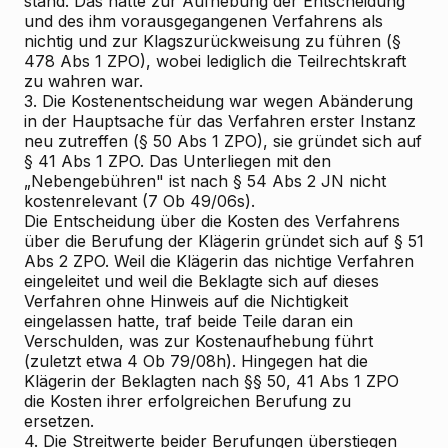
stand. Das hatte zur Aufhebung der Entscheidung
und des ihm vorausgegangenen Verfahrens als
nichtig und zur Klagszurückweisung zu führen (§
478 Abs 1 ZPO), wobei lediglich die Teilrechtskraft
zu wahren war.
3. Die Kostenentscheidung war wegen Abänderung
in der Hauptsache für das Verfahren erster Instanz
neu zutreffen (§ 50 Abs 1 ZPO), sie gründet sich auf
§ 41 Abs 1 ZPO. Das Unterliegen mit den
„Nebengebühren" ist nach § 54 Abs 2 JN nicht
kostenrelevant (7 Ob 49/06s).
Die Entscheidung über die Kosten des Verfahrens
über die Berufung der Klägerin gründet sich auf § 51
Abs 2 ZPO. Weil die Klägerin das nichtige Verfahren
eingeleitet und weil die Beklagte sich auf dieses
Verfahren ohne Hinweis auf die Nichtigkeit
eingelassen hatte, traf beide Teile daran ein
Verschulden, was zur Kostenaufhebung führt
(zuletzt etwa 4 Ob 79/08h). Hingegen hat die
Klägerin der Beklagten nach §§ 50, 41 Abs 1 ZPO
die Kosten ihrer erfolgreichen Berufung zu
ersetzen.
4. Die Streitwerte beider Berufungen überstiegen