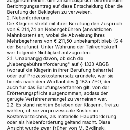
aufgenommenen, den Zinsenzuspruch betreffenden
Berichtigungsantrag auf diese Entscheidung über die
Berufung der Beklagten zu verweisen.
2. Nebenforderung
Die Klägerin strebt mit ihrer Berufung den Zuspruch
von € 214,74 an Nebengebühren (anwaltlichen
Mahnkosten) an, wobei die Abweisung ihres
Mehrbegehrens von € 211,50 unbekämpft blieb (S 4
der Berufung). Unter Wahrung der Teilrechtskraft
war folgende Nichtigkeit aufzugreifen:
2.1. Unabhängig davon, ob sich die
„Nebengebührenforderung" auf § 1333 ABGB
(worauf die Klägerin in ihrer Berufung beharrte)
oder auf Prozesskostenersatz gründete, war sie
bereits nach dem Wortlaut des § 182a ZPO, der
auch für das Berufungsverfahren gilt, von der
Erörterungspflicht ausgenommen, sodass der
gerügte Verfahrensmangel zu verneinen war.
2.2. Es stand nicht im Belieben der Klägerin, frei zu
wählen, ob sie vorprozessuale Kosten im
Kostenverzeichnis, als materielle Hauptforderung
oder als Nebenforderung geltend macht. Diese
Ansicht wurde zwar früher von M. Bydlinski,