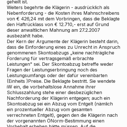
geheilt ist.
Weiters begehrte die Klägerin - ausdrücklich als
Nebenforderung - die Kosten ihres Mahnschreibens
von € 426,24 mit dem Vorbringen, dass die Beklagte
den Haftrücklass von € 12.710,- erst auf Grund
dieser anwaltlichen Mahnung am 27.2.2007
ausbezahlt habe.
Der Kern der Argumente der Klägerin besteht darin,
dass die Einforderung eines zu Unrecht in Anspruch
genommenen Skontoabzugs „keine nachträgliche
Forderung für vertragsgemäß erbrachte
Leistungen" sei. Der Skontoabzug betreffe weder
Fragen der Leistungserbringung noch des
Leistungsumfangs oder der dafür vereinbarten
(Einheits
)Preise. Die Beklagte bestritt. Sie wendete
iW ein, die vorbehaltslose Annahme ihrer
Schlusszahlung stehe einer diesbezüglichen
Nachforderung der Klägerin entgegen; auch ein
Skontoabzug sei ein Abzug vom Entgelt (nämlich
ein prozentueller Abzug vom gesamten
verrechneten Entgelt), gegen den die Klägerin nach
der vorgenannten ÖNorm-Bestimmung einen
Vorbehalt erheben hätte müssen. Auf die