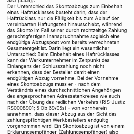
aaO [3.3.8]).
Der Unterschied des Skontoabzugs zum Einbehalt
eines Haftrücklasses besteht darin, dass der
Haftrücklass nur die Fälligkeit bis zum Ablauf der
vereinbarten Haftungszeit hinausschiebt, während
das Skonto im Fall seiner durch rechtzeitige Zahlung
gerechtigfertigen Inanspruchnahme sogleich eine
endgültige Abzugspost vom bereits verrechneten
Gesamtentgelt ist. Darin liegt ein wesentlicher
Unterschied: Beim Einbehalt eines Haftrücklasses
kann der Werkunternehmer im Zeitpunkt des
Einlangens der Schlusszahlung noch nicht
erkennen, dass der Besteller damit einen
endgültigen Abzug vornehme. Bei der Vornahme
eines Skontoabzugs muss er - nach dem
Verständnis eines durchschnittlichen Angehörigen
des angesprochenen Adressatenkreises wie auch
nach der Übung des redlichen Verkehrs (RIS-Justiz
RS0008901; 5 Ob 69/05s) - von vornherein
annehmen, dass dieser Abzug aus der Sicht des
zahlungspflichtigen Werkbestellers endgültig
vorgenommen wird. Ein Skontoabzug ist von einem
Erklärungsempfänger (Zahlungsempfänger) also