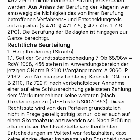
492 ZPO in nichtöffentlicher Sitzung entschieden
werden. Aus Anlass der Berufung der Klägerin war
amtswegig die Nichtigkeit des von ihrer Berufung
betroffenen Verfahrens- und Entscheidungsteils
aufzugreifen (§ 470, § 471 Z 5, § 477 Abs 1 Z 6
ZPO). Die Berufung der Beklagten ist hingegen zur
Gänze berechtigt.
Rechtliche Beurteilung
1. Hauptforderung (Skonto)
1.1. Seit der Grundssatzentscheidung 7 Ob 68/98w =
RdW 1998, 456 stehen im Anwendungsbereich der
jetzigen ÖNorm B 2110 (Vorgängernorm A 2060, P
2.13.2.; zur Normengeschichte vgl Karasek, ÖNorm
B 2110, Rz 722 f) nach vorbehaltsloser Annahme
einer auf eine Schlussrechnung geleisteten Zahlung
dem Werkunternehmer keine weiteren (Nach
)Forderungen zu (RIS-Justiz RS0070863). Dieser
Rechtssatz wird von den Parteien grundsätzlich
nicht in Frage gestellt; strittig ist nur, ob er auch auf
einen Skontoabzug anzuwenden sei. Nach Prüfung
aller in dieser Rechtssatzkette veröffentlichten
Entscheidungen im Volltext war festzuhalten, dass
keine einzige dieser insgesamt zehn Entscheidungen