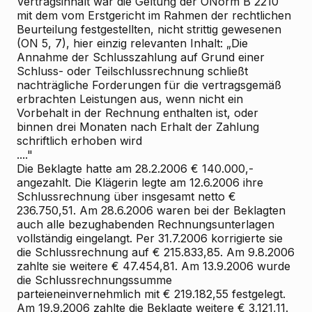
Vertragsinhalt war die Geltung der ÖNorm B 2210
mit dem vom Erstgericht im Rahmen der rechtlichen
Beurteilung festgestellten, nicht strittig gewesenen
(ON 5, 7), hier einzig relevanten Inhalt: „Die
Annahme der Schlusszahlung auf Grund einer
Schluss- oder Teilschlussrechnung schließt
nachträgliche Forderungen für die vertragsgemäß
erbrachten Leistungen aus, wenn nicht ein
Vorbehalt in der Rechnung enthalten ist, oder
binnen drei Monaten nach Erhalt der Zahlung
schriftlich erhoben wird
...."
Die Beklagte hatte am 28.2.2006 € 140.000,-
angezahlt. Die Klägerin legte am 12.6.2006 ihre
Schlussrechnung über insgesamt netto €
236.750,51. Am 28.6.2006 waren bei der Beklagten
auch alle bezughabenden Rechnungsunterlagen
vollständig eingelangt. Per 31.7.2006 korrigierte sie
die Schlussrechnung auf € 215.833,85. Am 9.8.2006
zahlte sie weitere € 47.454,81. Am 13.9.2006 wurde
die Schlussrechnungssumme
parteieneinvernehmlich mit € 219.182,55 festgelegt.
Am 19.9.2006 zahlte die Beklagte weitere € 3.121,11.