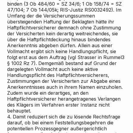
binden (3 Ob 484/60 = SZ 34/6; 1 Ob 158/74 = SZ
47/104; 7 Ob 144/05k; RIS-Justiz RS0032492). Im
Umfang der die Versicherungssummen
übersteigenden Haftung der Beklagten hätte ihr
Haftpflichtversicherer demnach ohne Zustimmung
der Versicherten kein derartig weitreichendes, sie
über die Haftpflichtdeckung hinaus bindendes
Anerkenntnis abgeben dürfen. Allein aus einer
Vollmacht ergibt sich keine Handlungspflicht, sie
folgt erst aus dem Auftrag (vgl Strasser in Rummel3
§ 1002 Rz 7). Demgemäß bestand auf Grund der
dargelegten Vollmacht auch keine aktive
Handlungspflicht des Haftpflichtversicherers,
Zustimmungen der Versicherten zur Abgabe eines
Anerkenntnisses auch in ihrem Namen einzuholen.
Zudem wurde ein derartiges, an den
Haftpflichtversicherer herangetragenes Verlangen
des Klägers im Verfahren erster Instanz nicht
behauptet.
4. Damit reduziert sich die zu lösende Rechtsfrage
darauf, ob bei einem Feststellungsbegehren die
potentiellen Prozessgegner außergerichtlich