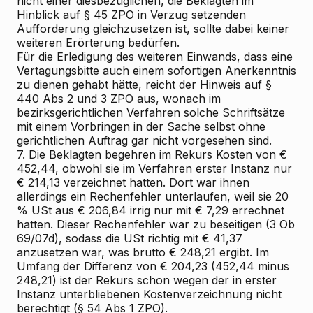
nicht einer diesbezüglichen, die Beklagten im
Hinblick auf § 45 ZPO in Verzug setzenden
Aufforderung gleichzusetzen ist, sollte dabei keiner
weiteren Erörterung bedürfen.
Für die Erledigung des weiteren Einwands, dass eine
Vertagungsbitte auch einem sofortigen Anerkenntnis
zu dienen gehabt hätte, reicht der Hinweis auf §
440 Abs 2 und 3 ZPO aus, wonach im
bezirksgerichtlichen Verfahren solche Schriftsätze
mit einem Vorbringen in der Sache selbst ohne
gerichtlichen Auftrag gar nicht vorgesehen sind.
7. Die Beklagten begehren im Rekurs Kosten von €
452,44, obwohl sie im Verfahren erster Instanz nur
€ 214,13 verzeichnet hatten. Dort war ihnen
allerdings ein Rechenfehler unterlaufen, weil sie 20
% USt aus € 206,84 irrig nur mit € 7,29 errechnet
hatten. Dieser Rechenfehler war zu beseitigen (3 Ob
69/07d), sodass die USt richtig mit € 41,37
anzusetzen war, was brutto € 248,21 ergibt. Im
Umfang der Differenz von € 204,23 (452,44 minus
248,21) ist der Rekurs schon wegen der in erster
Instanz unterbliebenen Kostenverzeichnung nicht
berechtigt (§ 54 Abs 1 ZPO).