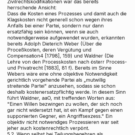
Zivilrechtskodifikationen war das bereits
herrschende Ansicht:
Dass die Kosten eines Prozesses und damit auch die
Klagskosten nicht generell schon wegen ihres
Anfalls bei einer Partei, sondern nur dann
ersatzfähig sein können, wenn sie auch
notwendigerweise aufgewendet wurden, erkannten
bereits Adolph Dieterich Weber (Über die
Proceßkosten, deren Vergütung und
Compensation4 [1798], 159) und Waldner (Die
Lehre von den Processkosten nach österr Process-
und Privatrecht [1883], 81 f). Bereits im Sinne
Webers wäre eine ohne objektive Notwendigkeit
gerichtlich vorgehende Partei als „mutwillig
streitende Partei" anzusehen, sodass sie schon
deshalb kostenersatzpflichtig werde. In diesem Sinn
führt Waldner, aaO, mit treffenden Worten aus:
"Einen Willen bezwingen zu wollen, der sich noch
gar nicht widersetzt hat, ist ein Kampf gegen einen
supponierten Gegner, ein Angriffsexzess." Ein
objektiv nicht notwendiges Prozessieren war seit
jeher auch kostenrechtlich verpönt.
5.2. Wenn selbst bei Teilungsbegehren als