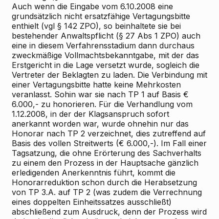
Auch wenn die Eingabe vom 6.10.2008 eine
grundsätzlich nicht ersatzfähige Vertagungsbitte
enthielt (vgl § 142 ZPO), so beinhaltete sie bei
bestehender Anwaltspflicht (§ 27 Abs 1 ZPO) auch
eine in diesem Verfahrensstadium dann durchaus
zweckmäßige Vollmachtsbekanntgabe, mit der das
Erstgericht in die Lage versetzt wurde, sogleich die
Vertreter der Beklagten zu laden. Die Verbindung mit
einer Vertagungsbitte hatte keine Mehrkosten
veranlasst. Sohin war sie nach TP 1 auf Basis €
6.000,- zu honorieren. Für die Verhandlung vom
1.12.2008, in der der Klagsanspruch sofort
anerkannt worden war, wurde ohnehin nur das
Honorar nach TP 2 verzeichnet, dies zutreffend auf
Basis des vollen Streitwerts (€ 6.000,-). Im Fall einer
Tagsatzung, die ohne Erörterung des Sachverhalts
zu einem den Prozess in der Hauptsache gänzlich
erledigenden Anerkenntnis führt, kommt die
Honorarreduktion schon durch die Herabsetzung
von TP 3.A. auf TP 2 (was zudem die Verrechnung
eines doppelten Einheitssatzes ausschließt)
abschließend zum Ausdruck, denn der Prozess wird