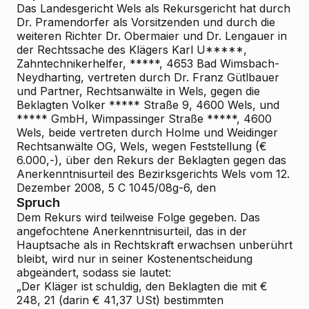
Das Landesgericht Wels als Rekursgericht hat durch
Dr. Pramendorfer als Vorsitzenden und durch die
weiteren Richter Dr. Obermaier und Dr. Lengauer in
der Rechtssache des Klägers Karl U*****,
Zahntechnikerhelfer, *****, 4653 Bad Wimsbach-
Neydharting, vertreten durch Dr. Franz Gütlbauer
und Partner, Rechtsanwälte in Wels, gegen die
Beklagten Volker ***** Straße 9, 4600 Wels, und
***** GmbH, Wimpassinger Straße *****, 4600
Wels, beide vertreten durch Holme und Weidinger
Rechtsanwälte OG, Wels, wegen Feststellung (€
6.000,-), über den Rekurs der Beklagten gegen das
Anerkenntnisurteil des Bezirksgerichts Wels vom 12.
Dezember 2008, 5 C 1045/08g-6, den
Spruch
Dem Rekurs wird teilweise Folge gegeben. Das
angefochtene Anerkenntnisurteil, das in der
Hauptsache als in Rechtskraft erwachsen unberührt
bleibt, wird nur in seiner Kostenentscheidung
abgeändert, sodass sie lautet:
„Der Kläger ist schuldig, den Beklagten die mit €
248, 21 (darin € 41,37 USt) bestimmten