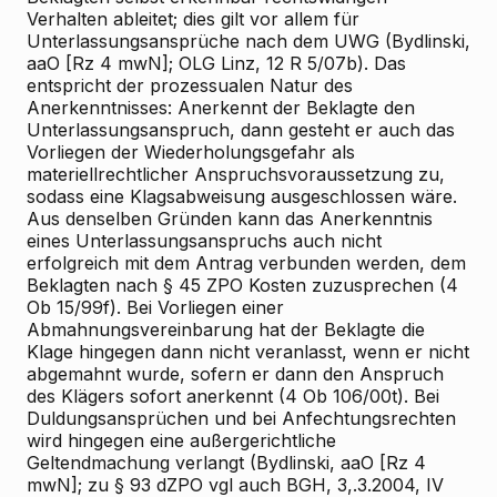
Verhalten ableitet; dies gilt vor allem für
Unterlassungsansprüche nach dem UWG (Bydlinski,
aaO [Rz 4 mwN]; OLG Linz, 12 R 5/07b). Das
entspricht der prozessualen Natur des
Anerkenntnisses: Anerkennt der Beklagte den
Unterlassungsanspruch, dann gesteht er auch das
Vorliegen der Wiederholungsgefahr als
materiellrechtlicher Anspruchsvoraussetzung zu,
sodass eine Klagsabweisung ausgeschlossen wäre.
Aus denselben Gründen kann das Anerkenntnis
eines Unterlassungsanspruchs auch nicht
erfolgreich mit dem Antrag verbunden werden, dem
Beklagten nach § 45 ZPO Kosten zuzusprechen (4
Ob 15/99f). Bei Vorliegen einer
Abmahnungsvereinbarung hat der Beklagte die
Klage hingegen dann nicht veranlasst, wenn er nicht
abgemahnt wurde, sofern er dann den Anspruch
des Klägers sofort anerkennt (4 Ob 106/00t). Bei
Duldungsansprüchen und bei Anfechtungsrechten
wird hingegen eine außergerichtliche
Geltendmachung verlangt (Bydlinski, aaO [Rz 4
mwN]; zu § 93 dZPO vgl auch BGH, 3,.3.2004, IV