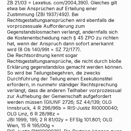
ZB 21/03 = Lexetius. com/2004,390). Gleiches gilt
etwa bei Ansprüchen auf Erteilung einer
Zustimmung (ZBl 1937/492). Bei
Rechtsgestaltungsansprüchen wird ebenfalls die
vorprozessuale Aufforderung zum
Gegenstandslosmachen verlangt, andernfalls sich
die Kostenentscheidung nach § 45 ZPO zu richten
hat, wenn der Anspruch dann sofort anerkannt
wird (8 Ob 140/99t = SZ 72/177).
Die Rechtsordnung kennt sogar
Rechtsgestaltungsansprüche, die nicht durch bloße
Erklärung gegenstandslos gemacht werden können.
So wird bei Teilungsbegehren, die zwecks
Durchführung der Teilung einen Exekutionstitel
erfordern, in nunmehr ständiger Rechtsprechung
verlangt, dass die anderen Teilhaber vorprozessual
zur Aufhebung der Gemeinschaft aufgefordert
werden müssen (GlUNF 2726; SZ 44/139; OLG
Innsbruck, 4 R 296/96b = RIS-Justiz RI0000040;
OLG Linz, 6 R 28/98z =
JBl 1999, 195; 2 R 81/02y = EFSlg 101.801; OLG
Wien, 15 R 195/00g =