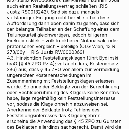
RIS-Justiz RW0000039). Die Parteien können zwar
auch einen Realteilungsvertrag schließen (RIS-
Justiz RS0013242). Sind sie dazu mangels
vollständiger Einigung nicht bereit, so hat diese
Aufforderung dann eben dahin zu gehen, dass sich
der belangte Teilhaber an der Schaffung eines dem
Teilungsurteil gleichwertigen, jedoch billigeren
Exekutionstitels - vollstreckbarer Notariatsakt oder
prätorischer Vergleich - beteilige (OLG Wien, 13 R
273/06y = RIS-Justiz RW0000369).
4.3. Hinsichtlich Feststellungsklagen führt Bydlinski
(aaO [§ 45 ZPO Rz 4]; vgl auch ders, Kostenersatz,
286) aus, dass § 45 ZPO vor allem zur Vermeidung
ungerechter Kostenentscheidungen im
Zusammenhang mit Feststellungsklagen erlassen
wurde. Solange der Beklagte von der Berechtigung
oder Rechtsberühmung des Klägers keine Kenntnis
habe, liege regelmäßig kein Feststellungsinteresse
vor, sodass die Klage ohnehin abzuweisen sei.
Anerkenne der Beklagte trotz Fehlens des
Feststellungsinteresses das Klagebegehren,
erscheine die Anwendung des § 45 ZPO zu Gunsten
des Beklagten allerdings sachgerecht. Damit wird die