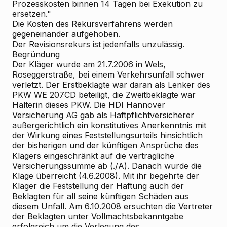
Prozesskosten binnen 14 Tagen bei Exekution zu
ersetzen."
Die Kosten des Rekursverfahrens werden
gegeneinander aufgehoben.
Der Revisionsrekurs ist jedenfalls unzulässig.
Begründung
Der Kläger wurde am 21.7.2006 in Wels,
Roseggerstraße, bei einem Verkehrsunfall schwer
verletzt. Der Erstbeklagte war daran als Lenker des
PKW WE 207CD beteiligt, die Zweitbeklagte war
Halterin dieses PKW. Die HDI Hannover
Versicherung AG gab als Haftpflichtversicherer
außergerichtlich ein konstitutives Anerkenntnis mit
der Wirkung eines Feststellungsurteils hinsichtlich
der bisherigen und der künftigen Ansprüche des
Klägers eingeschränkt auf die vertragliche
Versicherungssumme ab (./A). Danach wurde die
Klage überreicht (4.6.2008). Mit ihr begehrte der
Kläger die Feststellung der Haftung auch der
Beklagten für all seine künftigen Schäden aus
diesem Unfall. Am 6.10.2008 ersuchten die Vertreter
der Beklagten unter Vollmachtsbekanntgabe
erfolgreich um die Verlegung des