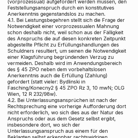
(vorprozessual) aufgefordert werden müssen, den
Feststellungsanspruch durch ein konstitutives
Anerkenntnis gegenstandslos zu machen.
4.1. Bei Leistungsbegehren stellt sich die Frage der
Notwendigkeit einer vorprozessualen Mahnung
schon deshalb nicht, weil schon aus der Fälligkeit
des Anspruchs die auf diesen konkreten Zeitpunkt
abgestellte Pflicht zu Erfüllungshandlungen des
Schuldners resultiert, um seinen die Notwendigkeit
einer Klagsführung begründenden Verzug zu
vermeiden. Deshalb wird im Anwendungsbereich
des § 45 ZPO neben dem vorbehaltslosen
Anerkenntnis auch die Erfüllung (Zahlung)
gefordert (statt vieler: Bydlinski in
Fasching/Konecny2 § 45 ZPO Rz 3, 10 mwN; OLG
Wien, 12 R 232/98w).
4.2. Bei Unterlassungsansprüchen ist nach der
Rechtsprechung eine vorherige Aufforderung dort
nicht erforderlich, wo sich dies aus der Natur des
Anspruchs oder aus dem Gesetz selbst ergibt,
insbesondere dort, wo sich der
Unterlassungsanspruch aus einem für den
Beklagten selbst erkennbar rechtswidrigen