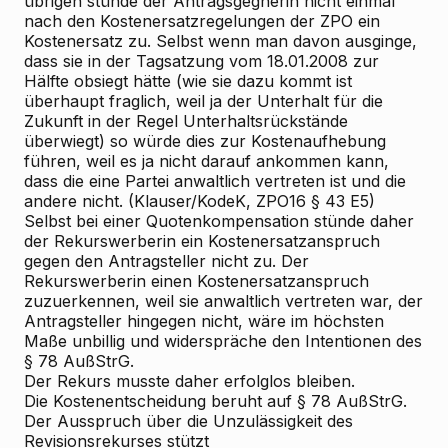
übrigen stünde der Antragsgegnerin nicht einmal
nach den Kostenersatzregelungen der ZPO ein
Kostenersatz zu. Selbst wenn man davon ausginge,
dass sie in der Tagsatzung vom 18.01.2008 zur
Hälfte obsiegt hätte (wie sie dazu kommt ist
überhaupt fraglich, weil ja der Unterhalt für die
Zukunft in der Regel Unterhaltsrückstände
überwiegt) so würde dies zur Kostenaufhebung
führen, weil es ja nicht darauf ankommen kann,
dass die eine Partei anwaltlich vertreten ist und die
andere nicht. (Klauser/KodeK, ZPO16 § 43 E5)
Selbst bei einer Quotenkompensation stünde daher
der Rekurswerberin ein Kostenersatzanspruch
gegen den Antragsteller nicht zu. Der
Rekurswerberin einen Kostenersatzanspruch
zuzuerkennen, weil sie anwaltlich vertreten war, der
Antragsteller hingegen nicht, wäre im höchsten
Maße unbillig und widerspräche den Intentionen des
§ 78 AußStrG.
Der Rekurs musste daher erfolglos bleiben.
Die Kostenentscheidung beruht auf § 78 AußStrG.
Der Ausspruch über die Unzulässigkeit des
Revisionsrekurses stützt