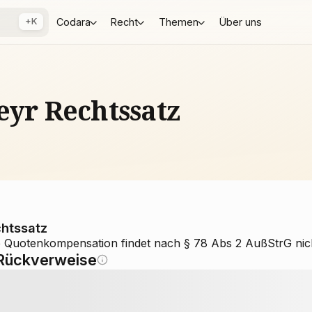
+K
Codara
Recht
Themen
Über uns
eyr Rechtssatz
htssatz
e Quotenkompensation findet nach § 78 Abs 2 AußStrG nicht
Rückverweise