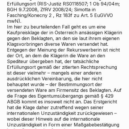
Erfüllungsort (RIS-Justiz RS0118507; 1 Ob 94/04m;
BGH 9.7.2008, ZfRV 2008/24; Simotta in
Fasching/Konecny
2
, Rz 183f zu Art. 5 EuGVVO
mwN).
Im hier zu beurteilenden Fall geht es um eine
Kaufpreisklage der in Österreich ansässigen Klägerin
gegen den Beklagten, an den sie laut ihrem eigenen
Klagsvorbringen diverse Waren versendet hat.
Entgegen der Meinung der Rekurswerberin ist nicht
der Ort, an dem die Klägerin die Ware an den
Spediteur übergeben hat, der tatsächliche
Erfüllungsort gemäß der zitierten Rechtsprechung
ist dieser vielmehr – mangels einer anderen
ausdrücklichen Vereinbarung, die hier nicht
behauptet wurde – der Bestimmungsort der
versendeten Ware am Firmensitz des Beklagten. Auf
die Frage des Eigentumsübergangs gemäß § 429
ABGB kommt es insoweit nicht an. Das Erstgericht
hat die Klage daher zutreffend wegen seiner
internationalen Unzuständigkeit zurückgewiesen –
wobei dieser Hinweis auf die internationale
Unzuständigkeit in Form einer Maßgabebestätigung