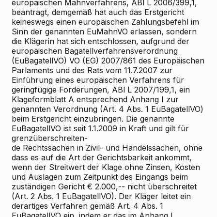
europäischen Mahnverfahrens, ABl L 2006/399,1,
beantragt, demgemäß hat auch das Erstgericht
keineswegs einen europäischen Zahlungsbefehl im
Sinn der genannten EuMahnVO erlassen, sondern
die Klägerin hat sich entschlossen, aufgrund der
europäischen Bagatellverfahrensverordnung
(EuBagatellVO) VO (EG) 2007/861 des Europäischen
Parlaments und des Rats vom 11.7.2007 zur
Einführung eines europäischen Verfahrens für
geringfügige Forderungen, ABl L 2007/199,1, ein
Klageformblatt A entsprechend Anhang I zur
genannten Verordnung (Art. 4 Abs. 1 EuBagatellVO)
beim Erstgericht einzubringen. Die genannte
EuBagatellVO ist seit 1.1.2009 in Kraft und gilt für
grenzüberschreiten-
de Rechtssachen in Zivil- und Handelssachen, ohne
dass es auf die Art der Gerichtsbarkeit ankommt,
wenn der Streitwert der Klage ohne Zinsen, Kosten
und Auslagen zum Zeitpunkt des Eingangs beim
zuständigen Gericht € 2.000,-- nicht überschreitet
(Art. 2 Abs. 1 EuBagatellVO). Der Kläger leitet ein
derartiges Verfahren gemäß Art. 4 Abs. 1
EuBagatellVO ein, indem er das im Anhang I