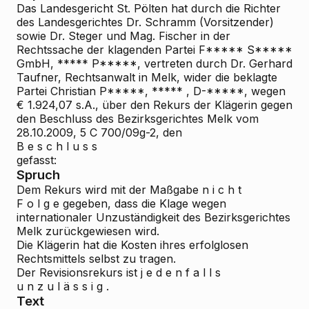
Das Landesgericht St. Pölten hat durch die Richter
des Landesgerichtes Dr. Schramm (Vorsitzender)
sowie Dr. Steger und Mag. Fischer in der
Rechtssache der klagenden Partei
F***** S*****
GmbH, *****
P*****, vertreten durch Dr. Gerhard
Taufner, Rechtsanwalt in Melk, wider die beklagte
Partei
Christian P*****, *****
, D-*****, wegen
€ 1.924,07 s.A., über den Rekurs der Klägerin gegen
den Beschluss des Bezirksgerichtes Melk vom
28.10.2009, 5 C 700/09g-2, den
B e s c h l u s s
gefasst:
Spruch
Dem Rekurs wird mit der Maßgabe
n i c h t
F o l g e
gegeben, dass die Klage wegen
internationaler
Unzuständigkeit des Bezirksgerichtes
Melk zurückgewiesen wird.
Die Klägerin hat die Kosten ihres erfolglosen
Rechtsmittels selbst zu tragen.
Der Revisionsrekurs ist
j e d e n f a l l s
u n z u l ä s s i g .
Text