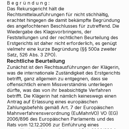
B e g r ü n d u n g :
Das Rekursgericht hält die
Rechtsmittelausführungen für nicht stichhältig,
erachtet hingegen die damit bekämpfte Begründung
des angefochtenen Beschlusses für zutreffend. Die
Wiedergabe des Klagsvorbringens, der
Feststellungen und der rechtlichen Beurteilung des
Erstgerichts ist daher nicht erforderlich, es genügt
vielmehr eine kurze Begründung (§§ 500a zweiter
Satz, 526 Abs. 3 ZPO).
Rechtliche Beurteilung
Zunächst ist den Rechtsausführungen der Klägerin,
was die internationale Zuständigkeit des Erstgerichts
betrifft, ganz allgemein zu entgegnen, dass sie
offensichtlich einem Missverständnis unterliegen
dürfte, was das von ihr beabsichtigte Verfahren
betrifft. Die Klägerin hat nämlich keineswegs einen
Antrag auf Erlassung eines europäischen
Zahlungsbefehls gemäß Art. 7 der Europäischen
Mahnverfahrensverordnung (EuMahnVO) VO (EG)
2006/896 des Europäischen Parlaments und des
Rats vom 12.12.2006 zur Einführung eines