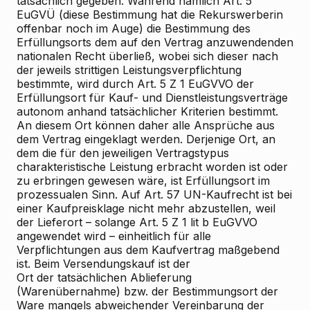
tatsächlich gegeben. Während nämlich Art. 5
EuGVÜ (diese Bestimmung hat die Rekurswerberin
offenbar noch im Auge) die Bestimmung des
Erfüllungsorts dem auf den Vertrag anzuwendenden
nationalen Recht überließ, wobei sich dieser nach
der jeweils strittigen Leistungsverpflichtung
bestimmte, wird durch Art. 5 Z 1 EuGVVO der
Erfüllungsort für Kauf- und Dienstleistungsverträge
autonom anhand tatsächlicher Kriterien bestimmt.
An diesem Ort können daher alle Ansprüche aus
dem Vertrag eingeklagt werden. Derjenige Ort, an
dem die für den jeweiligen Vertragstypus
charakteristische Leistung erbracht worden ist oder
zu erbringen gewesen wäre, ist Erfüllungsort im
prozessualen Sinn. Auf Art. 57 UN-Kaufrecht ist bei
einer Kaufpreisklage nicht mehr abzustellen, weil
der Lieferort – solange Art. 5 Z 1 lit b EuGVVO
angewendet wird – einheitlich für alle
Verpflichtungen aus dem Kaufvertrag maßgebend
ist. Beim Versendungskauf ist der
Ort der tatsächlichen Ablieferung
(Warenübernahme) bzw. der Bestimmungsort der
Ware mangels abweichender Vereinbarung der