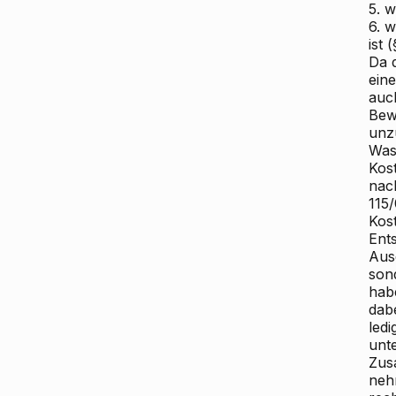
5. 
6. 
ist 
Da d
ein
auch
Bew
unzu
Was 
Kos
nac
115/
Kos
Ent
Ausd
sond
habe
dab
ledi
unt
Zus
neh