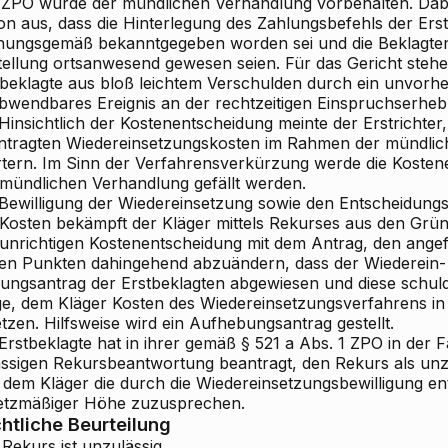
 ZPO wurde der mündlichen Verhandlung vorbehalten. Dabei
on aus, dass die Hinterlegung des Zahlungsbefehls der Ers
nungsgemäß bekanntgegeben worden sei und die Beklagten
tellung ortsanwesend gewesen seien. Für das Gericht stehe 
tbeklagte aus bloß leichtem Verschulden durch ein unvorh
bwendbares Ereignis an der rechtzeitigen Einspruchserhe
 Hinsichtlich der Kostenentscheidung meinte der Erstrichter
ntragten Wiedereinsetzungskosten im Rahmen der mündli
rtern. Im Sinn der Verfahrensverkürzung werde die Kosten
 mündlichen Verhandlung gefällt werden.
 Bewilligung der Wiedereinsetzung sowie den Entscheidung
 Kosten bekämpft der Kläger mittels Rekurses aus den Grün
 unrichtigen Kostenentscheidung mit dem Antrag, den ange
sen Punkten dahingehend abzuändern, dass der Wiederein-
zungsantrag der Erstbeklagten abgewiesen und diese schul
e, dem Kläger Kosten des Wiedereinsetzungsverfahrens i
tzen. Hilfsweise wird ein Aufhebungsantrag gestellt.
 Erstbeklagte hat in ihrer gemäß § 521 a Abs. 1 ZPO in de
ässigen Rekursbeantwortung beantragt, den Rekurs als un
 dem Kläger die durch die Wiedereinsetzungsbewilligung en
etzmäßiger Höhe zuzusprechen.
htliche Beurteilung
Rekurs ist unzulässig.