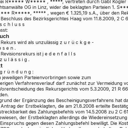
ei
R***** W*****
, *****, vertreten durch Gabl Kogler
tsanwälte OG in Linz, wider die beklagten Parteien
1. S**
*** R*****, *****
, wegen € 1.325,19 s.A., über den Re
 Beschluss des Bezirksgerichtes Haag vom 11.8.2009, 2 C 
s c h l u s s
sst:
ruch
 Rekurs wird als unzulässig
z u r ü c k g e -
e s e n .
Revisionsrekurs ist
j e d e n f a l l s
z u l ä s s i g .
t
g r ü n d u n g :
 jeweiligen Parteienvorbringen sowie zum
herigen Verfahrensverlauf darf zunächst zur Vermeidung 
 Vorentscheidung des Rekursgerichts vom 5.3.2009, 21 R 6
den.
grund der Ergänzung des Bescheinigungsverfahrens hat da
Antrag der Erstbeklagten, die am 21.8.2008 erteilte Bestät
lstreckbarkeit des Zahlungsbefehls vom 14.5.2008 zu 2 C 
wiesen, der Erstbeklagten allerdings die Wiedereinsetzung 
 Einspruchs gegen diesen Zahlungsbefehl bewilligt. Die Ko