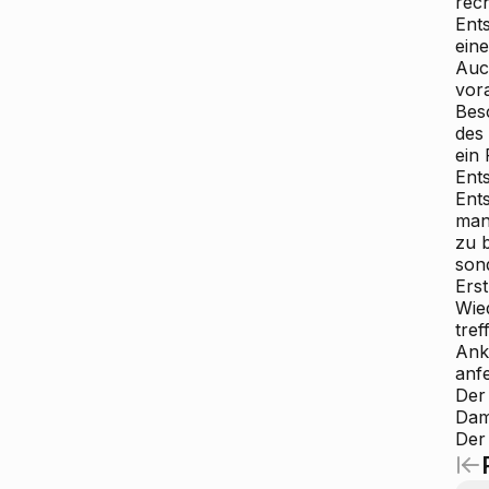
rec
Ent
ein
Auch
vor
Bes
des
ein
Ent
Ent
man
zu 
son
Erst
Wie
tre
Ank
anfe
Der
Dam
Der 