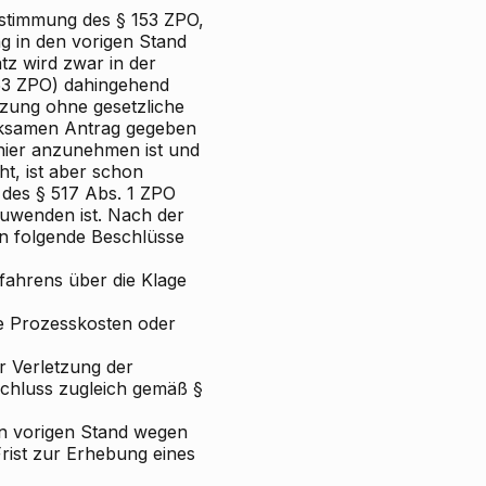
estimmung des § 153 ZPO,
g in den vorigen Stand
atz wird zwar in der
3 ZPO) dahingehend
tzung ohne gesetzliche
irksamen Antrag gegeben
 hier anzunehmen ist und
ht, ist aber schon
s des § 517 Abs. 1 ZPO
zuwenden ist. Nach der
n folgende Beschlüsse
fahrens über die Klage
ie Prozesskosten oder
 Verletzung der
chluss zugleich gemäß §
en vorigen Stand wegen
rist zur Erhebung eines