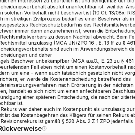
htlichen Interessen zu beurteilen ist und demgemäß der bl
scheidungsvorbehalt absolut unanfechtbar ist, weil der A
en solchen Vorbehalt nicht beschwert ist (10 Ob 13/08x; RI
 im streitigen Zivilprozess bedarf es einer Beschwer als i
ausgesetztes Rechtsschutzbedürfnis des Rechtsmittelwerber
chwer immer dann anzunehmen ist, wenn die Entscheidun
 Rechtsmittelwerbers zu dessen Nachteil abweicht. Beim Fe
 Rechtsmittel unzulässig (MGA JN/ZPO
16
, E. 13 ff zu § 46
scheidungsvorbehalte sind auch im Anwendungsbereich der
scheidungen und daher
gels Beschwer unbekämpfbar (MGA a.a.O., E. 23 zu §
461 
beurteilenden Fall eben nicht um einen Kostenvorbehalt na
dern um eine – wenn auch tatsächlich gesetzlich nicht vorg
richters, er werde die Kostenentscheidung betreffend das
dereinsetzungsverfahren nach Erörterung in der nächste
ffen, handelt es sich nicht um einen anfechtbaren Beschlus
ündigung einer späteren Entscheidung, die nach der zitier
chtbar ist.
 Rekurs war daher auch im Kostenpunkt als unzulässig zu
it ist das Kostenbegehren des Klägers für seinen Rekurs e
Revisionsrekurs ist gemäß § 528 Abs. 2 Z 1 ZPO jedenfalls 
Rückverweise