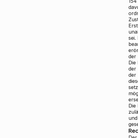
154
dav
ord
Zus
Ers
una
sei.
bea
erö
der
Die
der
der
die
set
mög
erse
Die
zul
und
ges
Rec
Der 