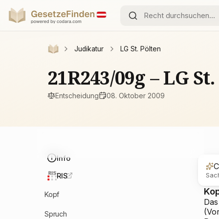
Judikatur
LG St. Pölten
21R243/09g – LG St
Entscheidung
08. Oktober 2009
Info
C
Sach
RIS
Ko
Kopf
Das
(Vo
Spruch