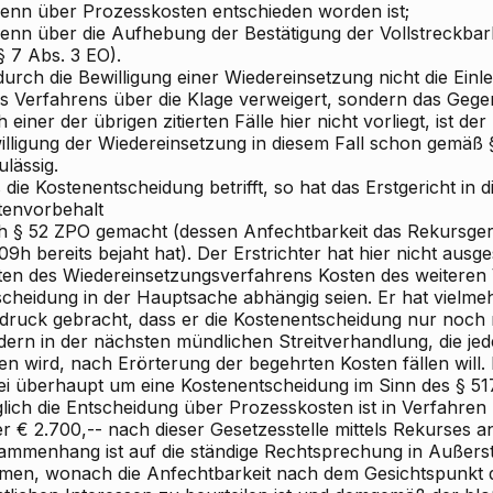
wenn über Prozesskosten entschieden worden ist;
wenn über die Aufhebung der Bestätigung der Vollstreckbar
(§ 7 Abs. 3 EO).
urch die Bewilligung einer Wiedereinsetzung nicht die Einl
es Verfahrens über die Klage verweigert, sondern das Gege
 einer der übrigen zitierten Fälle hier nicht vorliegt, ist de
illigung der Wiedereinsetzung in diesem Fall schon gemäß 
lässig.
die Kostenentscheidung betrifft, so hat das Erstgericht in d
tenvorbehalt
h § 52 ZPO gemacht (dessen Anfechtbarkeit das Rekursgeri
09h bereits bejaht hat). Der Erstrichter hat hier nicht ausg
ten des Wiedereinsetzungsverfahrens Kosten des weiteren
scheidung in der Hauptsache abhängig seien. Er hat vielme
ruck gebracht, dass er die Kostenentscheidung nur noch nic
ern in der nächsten mündlichen Streitverhandlung, die jede
n wird, nach Erörterung der begehrten Kosten fällen will. F
ei überhaupt um eine Kostenentscheidung im Sinn des § 517
glich die Entscheidung über Prozesskosten ist in Verfahren 
er €
2.700,-- nach dieser Gesetzesstelle mittels Rekurses a
ammenhang ist auf die ständige Rechtsprechung in Außers
men, wonach die Anfechtbarkeit nach dem Gesichtspunkt d