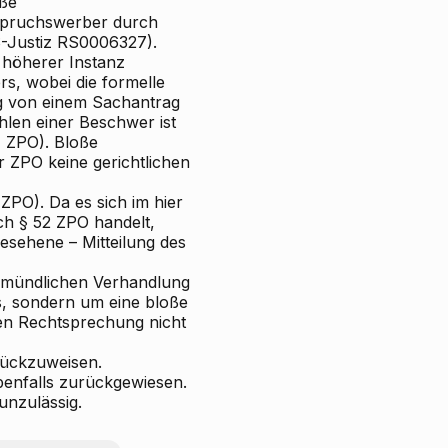
oße
nspruchswerber durch
S-Justiz RS0006327).
n höherer Instanz
s, wobei die formelle
g von einem Sachantrag
hlen einer Beschwer ist
1 ZPO). Bloße
 ZPO keine gerichtlichen
ZPO). Da es sich im hier
ch § 52 ZPO handelt,
esehene – Mitteilung des
n mündlichen Verhandlung
s, sondern um eine bloße
ten Rechtsprechung nicht
rückzuweisen.
benfalls zurückgewiesen.
unzulässig.