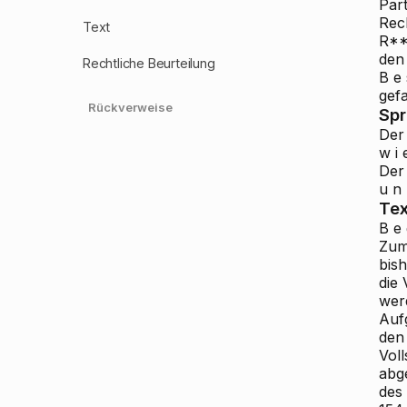
Part
Rech
Text
R**
den
Rechtliche Beurteilung
B e 
gefa
Rückverweise
Sp
Der
w i 
Der 
u n 
Tex
B e 
Zum
bis
die
wer
Auf
den 
Vol
abge
des