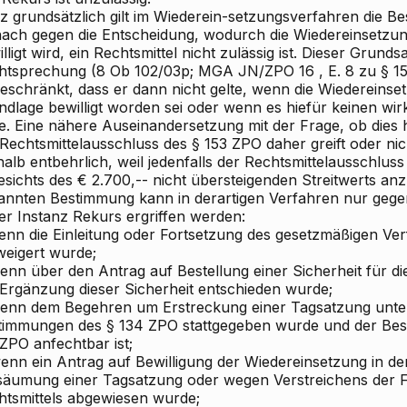
z grundsätzlich gilt im Wiederein-setzungsverfahren die B
ach gegen die Entscheidung, wodurch die Wiedereinsetzun
lligt wird, ein Rechtsmittel nicht zulässig ist. Dieser Grunds
htsprechung (8 Ob 102/03p; MGA JN/ZPO
16
, E. 8 zu §
15
geschränkt, dass er dann nicht gelte, wenn die Wiedereinse
ndlage bewilligt worden sei oder wenn es hiefür keinen w
e. Eine nähere Auseinandersetzung mit der Frage, ob dies
Rechtsmittelausschluss des § 153 ZPO daher greift oder nic
alb entbehrlich, weil jedenfalls der Rechtsmittelausschlus
esichts des € 2.700,-- nicht übersteigenden Streitwerts an
annten Bestimmung kann in derartigen Verfahren nur gege
er Instanz Rekurs ergriffen werden:
wenn die Einleitung oder Fortsetzung des gesetzmäßigen Ver
weigert wurde;
wenn über den Antrag auf Bestellung einer Sicherheit für d
 Ergänzung dieser Sicherheit entschieden wurde;
wenn dem Begehren um Erstreckung einer Tagsatzung unter
timmungen des § 134 ZPO stattgegeben wurde und der Bes
ZPO anfechtbar ist;
wenn ein Antrag auf Bewilligung der Wiedereinsetzung in d
säumung einer Tagsatzung oder wegen Verstreichens der F
htsmittels abgewiesen wurde;