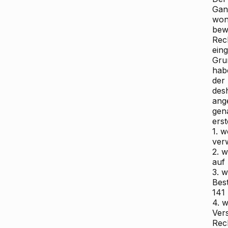
Gan
won
bewi
Rec
ein
Gru
hab
der 
desh
ang
gen
erst
1. 
ver
2. 
auf
3. 
Bes
141 
4. 
Ver
Rec