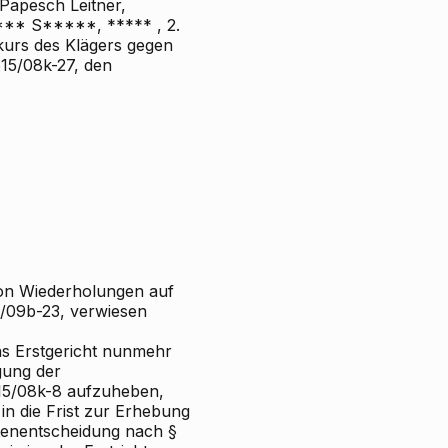
 Papesch Leitner,
*** S*****, *****
,
2.
kurs des Klägers gegen
615/08k-27, den
von Wiederholungen auf
6/09b-23, verwiesen
s Erstgericht nunmehr
igung der
615/08k-8 aufzuheben,
in die Frist zur Erhebung
stenentscheidung nach §