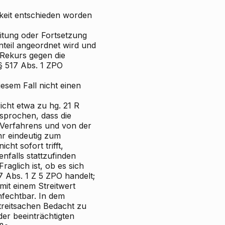
keit entschieden worden
eitung oder Fortsetzung
nteil angeordnet wird und
r Rekurs gegen die
§ 517 Abs. 1 ZPO
iesem Fall nicht einen
cht etwa zu hg. 21 R
esprochen, dass die
 Verfahrens und von der
hr eindeutig zum
ht sofort trifft,
nfalls stattzufinden
raglich ist, ob es sich
 Abs. 1 Z 5 ZPO handelt;
mit einem Streitwert
nfechtbar. In dem
treitsachen Bedacht zu
er beeinträchtigten