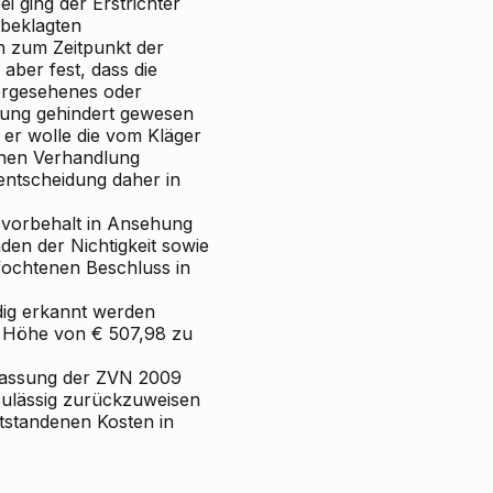
 ging der Erstrichter
tbeklagten
 zum Zeitpunkt der
aber fest, dass die
ergesehenes oder
bung gehindert gewesen
, er wolle die vom Kläger
chen Verhandlung
entscheidung daher in
svorbehalt in Ansehung
den der Nichtigkeit sowie
fochtenen Beschluss in
dig erkannt werden
n Höhe von €
507,98 zu
r Fassung der ZVN 2009
zulässig zurückzuweisen
tstandenen Kosten in