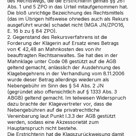
des Rechtswegs, die die Erstrichterin gemäß §§ 261
Abs. 1 und 5 ZPO in das Urteil mitaufgenommen hat.
Die bloß unrichtige Bezeichnung des Rechtsmittels
(das im Übrigen hilfsweise ohnedies auch als Rekurs
ausgeführt wurde) schadet nicht (MGA JN/ZPO16,
E. 16 b zu § 84 ZPO).
2. Gegenstand des Rekursverfahrens ist die
Forderung der Klägerin auf Ersatz eines Betrags
von € 42,48 an Mahnkosten des von ihr
beauftragten Rechtsanwaltes. Sie hat dies in der
Mahnklage unter Code 08 gestützt auf die AGB
geltend gemacht, anlässlich der Ausdehnung des
Klagebegehrens in der Verhandlung vom 8.11.2006
wurde dieser Betrag allerdings wiederum als
Nebengebühr im Sinn des § 54 Abs. 2 JN
(gegründet also offensichtlich auf § 1333 Abs. 3
ABGB) geltend gemacht. Im teilweisen Widerspruch
dazu brachte der Klagevertreter vor, dass die
Nebengebühren auf die privatrechtliche
Vereinbarung laut Punkt I.3.3 der AGB gestützt
werden, sodass eine Akzessorietät zum
Hauptanspruch nicht bestehe.
Die Erstrichterin hat die Klagszurückweisung damit