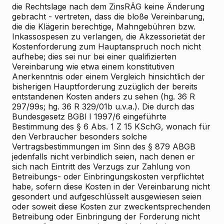
die Rechtslage nach dem ZinsRÄG keine Änderung
gebracht - vertreten, dass die bloße Vereinbarung,
die die Klägerin berechtige, Mahngebühren bzw.
Inkassospesen zu verlangen, die Akzessorietät der
Kostenforderung zum Hauptanspruch noch nicht
aufhebe; dies sei nur bei einer qualifizierten
Vereinbarung wie etwa einem konstitutiven
Anerkenntnis oder einem Vergleich hinsichtlich der
bisherigen Hauptforderung zuzüglich der bereits
entstandenen Kosten anders zu sehen (hg. 36 R
297/99s; hg. 36 R 329/01b u.v.a.). Die durch das
Bundesgesetz BGBl I 1997/6 eingeführte
Bestimmung des § 6 Abs. 1 Z 15 KSchG, wonach für
den Verbraucher besonders solche
Vertragsbestimmungen im Sinn des § 879 ABGB
jedenfalls nicht verbindlich seien, nach denen er
sich nach Eintritt des Verzugs zur Zahlung von
Betreibungs- oder Einbringungskosten verpflichtet
habe, sofern diese Kosten in der Vereinbarung nicht
gesondert und aufgeschlüsselt ausgewiesen seien
oder soweit diese Kosten zur zweckentsprechenden
Betreibung oder Einbringung der Forderung nicht