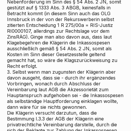
Nebenforderung im Sinn des § 54 Abs. 2 JN, somit
gestützt auf § 1333 Abs. 3 ABGB, keinesfalls in
Betracht kommt (in diesem Sinn auch das OLG
Innsbruck in der von der Rekurswerberin selbst
zitierten Entscheidung 1 R 275/00a = RIS-Justiz
RI0000107, allerdings zur Rechtslage vor dem
ZinsRÄG). Ginge man also davon aus, dass laut
Klagebegehren die Klägerin die Inkassospesen
ausschließlich gemäß § 54 Abs. 2 JN, somit als
Kosten im Sinn dieser Gesetzesstelle geltend
gemacht hat, so wäre die Klagszurückweisung zu
Recht erfolgt.
3. Selbst wenn man zugunsten der Klägerin aber
davon ausgeht, dass sie - durch ihr ergänzendes
Vorbringen, wonach durch Abschluss der
Vereinbarung laut AGB die Akzessorietät zum
Hauptanspruch aufgehoben sei - die Inkassospesen
als selbständige Hauptforderung einklagen wollte,
dann wäre für sie nichts gewonnen.
Die Klägerin versucht darzutun, dass die
Bestimmung I.3.3 der AGB der Klägerin eine
privatrechtliche Vereinbarung darstelle, durch die
sich der Beklagte zur Zahlung der Inkassospesen