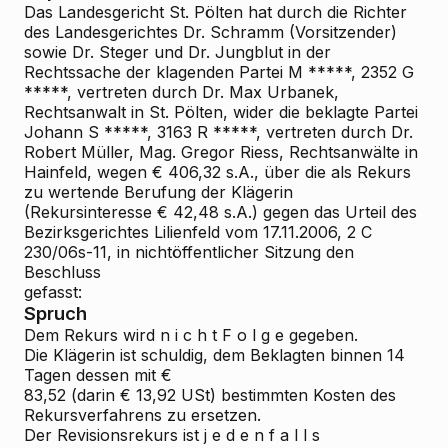
Das Landesgericht St. Pölten hat durch die Richter
des Landesgerichtes Dr. Schramm (Vorsitzender)
sowie Dr. Steger und Dr. Jungblut in der
Rechtssache der klagenden Partei M *****, 2352 G
*****, vertreten durch Dr. Max Urbanek,
Rechtsanwalt in St. Pölten, wider die beklagte Partei
Johann S *****, 3163 R *****, vertreten durch Dr.
Robert Müller, Mag. Gregor Riess, Rechtsanwälte in
Hainfeld, wegen € 406,32 s.A., über die als Rekurs
zu wertende Berufung der Klägerin
(Rekursinteresse € 42,48 s.A.) gegen das Urteil des
Bezirksgerichtes Lilienfeld vom 17.11.2006, 2 C
230/06s-11, in nichtöffentlicher Sitzung den
Beschluss
gefasst:
Spruch
Dem Rekurs wird n i c h t F o l g e gegeben.
Die Klägerin ist schuldig, dem Beklagten binnen 14
Tagen dessen mit €
83,52 (darin € 13,92 USt) bestimmten Kosten des
Rekursverfahrens zu ersetzen.
Der Revisionsrekurs ist j e d e n f a l l s