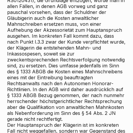
RS0120431), die Grundlage entzogen, würde man in
allen Fällen, in denen AGB vorweg und ganz
pauschal vorsehen, dass der Schuldner der
Gläubigerin auch die Kosten anwaltlicher
Mahnschreiben ersetzen muss, von einer
Aufhebung der Akzessorietät zum Hauptanspruch
ausgehen. Im konkreten Fall kommt dazu, dass
nach Punkt I.3.3 zwar der Kunde verpflichtet wurde,
der Klägerin die entstehenden Mahn- und
Inkassospesen, soweit sie zur
zweckentsprechenden Rechtsverfolgung notwendig
sind, zu ersetzen. Dies umfasse jedenfalls im Sinn
des § 1333 ABGB die Kosten eines Mahnschreibens
eines mit der Eintreibung beauftragten
Rechtsanwalts nach den Autonomen Honorar-
Richtlinien. In den AGB wird daher ausdrücklich auf
§ 1333 ABGB Bezug genommen, der nach nunmehr
herrschender höchstgerichtlicher Rechtsprechung
aber die Qualifikation von anwaltlichen Mahnkosten
als Nebenforderung im Sinn des § 54 Abs. 2 JN
gerade nicht rechtfertigt.
Der Hauptanspruch der Klägerin ist im konkreten
Fall nicht weggefallen, sondern war Gegenstand des