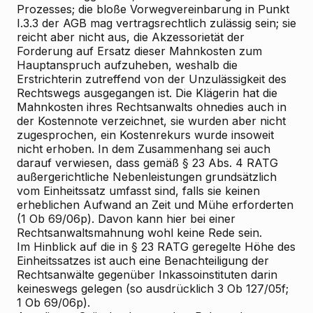
Prozesses; die bloße Vorwegvereinbarung in Punkt
I.3.3 der AGB mag vertragsrechtlich zulässig sein; sie
reicht aber nicht aus, die Akzessorietät der
Forderung auf Ersatz dieser Mahnkosten zum
Hauptanspruch aufzuheben, weshalb die
Erstrichterin zutreffend von der Unzulässigkeit des
Rechtswegs ausgegangen ist. Die Klägerin hat die
Mahnkosten ihres Rechtsanwalts ohnedies auch in
der Kostennote verzeichnet, sie wurden aber nicht
zugesprochen, ein Kostenrekurs wurde insoweit
nicht erhoben. In dem Zusammenhang sei auch
darauf verwiesen, dass gemäß § 23 Abs. 4 RATG
außergerichtliche Nebenleistungen grundsätzlich
vom Einheitssatz umfasst sind, falls sie keinen
erheblichen Aufwand an Zeit und Mühe erforderten
(1 Ob 69/06p). Davon kann hier bei einer
Rechtsanwaltsmahnung wohl keine Rede sein.
Im Hinblick auf die in § 23 RATG geregelte Höhe des
Einheitssatzes ist auch eine Benachteiligung der
Rechtsanwälte gegenüber Inkassoinstituten darin
keineswegs gelegen (so ausdrücklich 3 Ob 127/05f;
1 Ob 69/06p).