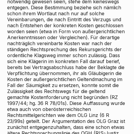
notwendig gewesen seien, stehe dem keineswegs
entgegen. Diese Bestimmung beziehe sich nämlich
schon ihrem Wortlaut nach nur auf solche
Vereinbarungen, die nach Eintritt des Verzugs und
nach Entstehen der konkreten Kosten geschlossen
worden seien (etwa in Form von außergerichtlichen
Anerkenntnissen oder Vergleichen). Für derartige
nachträglich vereinbarte Kosten war nach der
ständigen Rechtsprechung des Rekursgerichts der
ordentliche Klagsweg immer schon zulässig. Dass
sich eine Klägerin im konkreten Fall darauf berief,
bereits bei Vertragsabschluss habe der Beklagte die
Verpflichtung übernommen, ihr als Gläubigerin die
Kosten der außergerichtlichen Geltendmachung im
Fall der Säumigkeit zu ersetzen, konnte somit die
Zulässigkeit des Rechtswegs für die geltend
gemachte Kostenforderung nicht begründen (RZ
1997/44; hg. 36 R 78/01s). Diese Auffassung wurde
etwa auch von oberösterreichischen
Rechtsmittelgerichten wie dem OLG Linz (6 R
23/99s) geteilt. Der Argumentation des OLG Graz ist
zunächst entgegenzuhalten, dass eine schon etwas
ältere Rechtsprechungslinie des OGH (RIS-Justiz