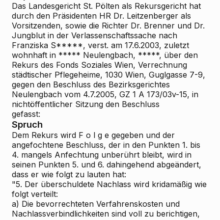
Das Landesgericht St. Pölten als Rekursgericht hat
durch den Präsidenten HR Dr. Leitzenberger als
Vorsitzenden, sowie die Richter Dr. Brenner und Dr.
Jungblut in der Verlassenschaftssache nach
Franziska S*****, verst. am 17.6.2003, zuletzt
wohnhaft in ***** Neulengbach, *****, über den
Rekurs des Fonds Soziales Wien, Verrechnung
städtischer Pflegeheime, 1030 Wien, Guglgasse 7-9,
gegen den Beschluss des Bezirksgerichtes
Neulengbach vom 4.7.2005, GZ 1 A 173/03v-15, in
nichtöffentlicher Sitzung den Beschluss
gefasst:
Spruch
Dem Rekurs wird F o l g e gegeben und der
angefochtene Beschluss, der in den Punkten 1. bis
4. mangels Anfechtung unberührt bleibt, wird in
seinen Punkten 5. und 6. dahingehend abgeändert,
dass er wie folgt zu lauten hat:
"5. Der überschuldete Nachlass wird kridamäßig wie
folgt verteilt:
a) Die bevorrechteten Verfahrenskosten und
Nachlassverbindlichkeiten sind voll zu berichtigen,