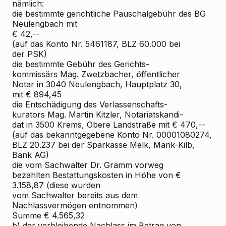
nämlich:
die bestimmte gerichtliche Pauschalgebühr des BG
Neulengbach mit
€ 42,--
(auf das Konto Nr. 5461187, BLZ 60.000 bei
der PSK)
die bestimmte Gebühr des Gerichts-
kommissärs Mag. Zwetzbacher, öffentlicher
Notar in 3040 Neulengbach, Hauptplatz 30,
mit € 894,45
die Entschädigung des Verlassenschafts-
kurators Mag. Martin Kitzler, Notariatskandi-
dat in 3500 Krems, Obere Landstraße mit € 470,--
(auf das bekanntgegebene Konto Nr. 00001080274,
BLZ 20.237 bei der Sparkasse Melk, Mank-Kilb,
Bank AG)
die vom Sachwalter Dr. Gramm vorweg
bezahlten Bestattungskosten in Höhe von €
3.158,87 (diese wurden
vom Sachwalter bereits aus dem
Nachlassvermögen entnommen)
Summe € 4.565,32
b) der verbleibende Nachlass im Betrag von