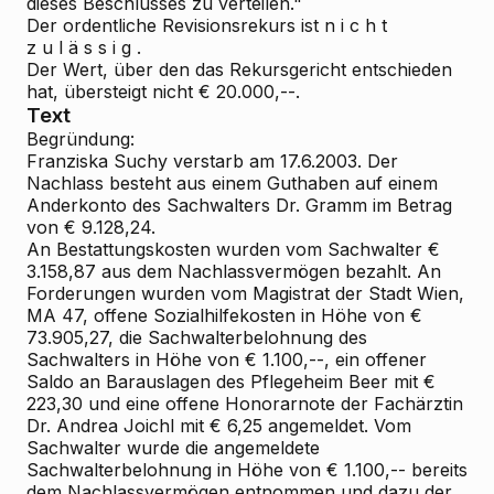
dieses Beschlusses zu verteilen."
Der ordentliche Revisionsrekurs ist n i c h t
z u l ä s s i g .
Der Wert, über den das Rekursgericht entschieden
hat, übersteigt nicht € 20.000,--.
Text
Begründung:
Franziska Suchy verstarb am 17.6.2003. Der
Nachlass besteht aus einem Guthaben auf einem
Anderkonto des Sachwalters Dr. Gramm im Betrag
von € 9.128,24.
An Bestattungskosten wurden vom Sachwalter €
3.158,87 aus dem Nachlassvermögen bezahlt. An
Forderungen wurden vom Magistrat der Stadt Wien,
MA 47, offene Sozialhilfekosten in Höhe von €
73.905,27, die Sachwalterbelohnung des
Sachwalters in Höhe von € 1.100,--, ein offener
Saldo an Barauslagen des Pflegeheim Beer mit €
223,30 und eine offene Honorarnote der Fachärztin
Dr. Andrea Joichl mit € 6,25 angemeldet. Vom
Sachwalter wurde die angemeldete
Sachwalterbelohnung in Höhe von € 1.100,-- bereits
dem Nachlassvermögen entnommen und dazu der