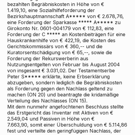
bezahlten Begräbniskosten in Höhe von €
1.419,10, eine Sozialhilfeforderung der
Bezirkshauptmannschaft A***** von € 2.678,76,
eine Forderung der Sparkasse ***** A***** zu
Girokonto Nr. 0601-004179 von € 112,83, eine
Forderung der C ***** an Kostenbeiträgen für eine
Hauskrankenhilfe von € 422,19, die Kosten des
Gerichtskommissärs von € 360,-- und die
Kuratorsentschädigung von € 65,--, sowie die
Forderung der Rekurswerberin aus
Nutzungsentgelten von Februar bis August 2004
von insgesamt € 3.031,02. Der Testamentserbe
Peter S***** erklärte, keine Erbserklärung
abzugeben, sondern lediglich die Begräbniskosten
als Forderung gegen den Nachlass geltend zu
machen (ON 20) und beantragte die kridamäßige
Verteilung des Nachlasses (ON 15).
Mit dem nunmehr angefochtenen Beschluss stellte
das Erstgericht das Inventar mit Aktiven von €
2.549,04 und Passiven in Höhe von €
7.663,90, somit einer Überschuldung von € 5.114,86
fest und verteilte den geringfügigen Nachlass, der