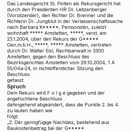
Das Landesgericht St. Pölten als Rekursgericht hat
durch den Präsidenten HR Dr. Leitzenberger
(Vorsitzender), den Richter Dr. Brenner und die
Richterin Dr. Jungblut in der Verlassenschaftssache
nach Barbara K*****, Pensionistin, zuletzt
wohnhaft ***** Amstetten, *****, verst. am
23.1.2004, über den Rekurs der G*****
Gen.m.b.H., *****, ***** Amstetten, vertreten
durch Dr. Walter Eisl, Rechtsanwalt in 3300
Amstetten, gegen den Beschluss des
Bezirksgerichtes Amstetten vom 29.10.2004, 1 A
55/04a-24, in nichtöffentlicher Sitzung den
Beschluss
gefasst:
Spruch
Dem Rekurs wird F o l g e gegeben und der
angefochtene Beschluss
dahingehend abgeändert, dass die Punkte 2. bis 4.
zu lauten haben wie
folgt:
„2. Der geringfügige Nachlass, bestehend aus
Baukostenbeitrag bei der G*****