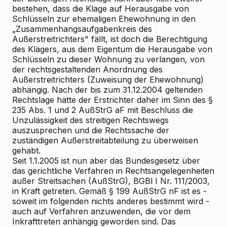
bestehen, dass die Klage auf Herausgabe von
Schlüsseln zur ehemaligen Ehewohnung in den
„Zusammenhangsaufgabenkreis des
Außerstreitrichters" fällt, ist doch die Berechtigung
des Klägers, aus dem Eigentum die Herausgabe von
Schlüsseln zu dieser Wohnung zu verlangen, von
der rechtsgestaltenden Anordnung des
Außerstreitrichters (Zuweisung der Ehewohnung)
abhängig. Nach der bis zum 31.12.2004 geltenden
Rechtslage hätte der Erstrichter daher im Sinn des §
235 Abs. 1 und 2 AußStrG aF mit Beschluss die
Unzulässigkeit des streitigen Rechtswegs
auszusprechen und die Rechtssache der
zuständigen Außerstreitabteilung zu überweisen
gehabt.
Seit 1.1.2005 ist nun aber das Bundesgesetz über
das gerichtliche Verfahren in Rechtsangelegenheiten
außer Streitsachen (AußStrG), BGBl I Nr. 111/2003,
in Kraft getreten. Gemäß § 199 AußStrG nF ist es -
soweit im folgenden nichts anderes bestimmt wird -
auch auf Verfahren anzuwenden, die vor dem
Inkrafttreten anhängig geworden sind. Das