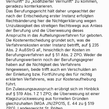
Vernunft" zu „kodifizierter Vernunft" zu kommen,
geradezu konterkarieren.
Das Berufungsgericht hält daher ungeachtet der
nach der Entscheidung erster Instanz erfolgten
Rechtsänderung hier die Nichtigerklärung wegen
Unzulässigkeit des streitigen Rechtswegs aus Anlass
der Berufung und die Überweisung dieses
Anspruchs in das Aufteilungsverfahren für geboten.
Die Kostenentscheidung gründet sich, was die
Verfahrenskosten erster Instanz betrifft, auf § 235
Abs. 2 AußStrG aF, hinsichtlich der Kosten im
Berufungsverfahren auf § 51 Abs. 2 ZPO. Weder die
Berufungswerberin noch der Berufungsgegner
haben auf die Nichtigkeit des Verfahrens
hingewiesen, beide trifft auch ein Verschulden an
der Einleitung bzw. Fortführung des für nichtig
erklärten Verfahrens, was zur Kostenaufhebung
führt.
Ein Zulassungsausspruch erübrigt sich im Hinblick
auf § 519 Abs. 1 Z 1 ZPO; die Überweisung ist einer
Klagszurückweisung aus formellen Gründen
gleichzuhalten (MGA JN/ZPO15, E. 44 zu § 519
ZPO). Landesgericht St. Pölten