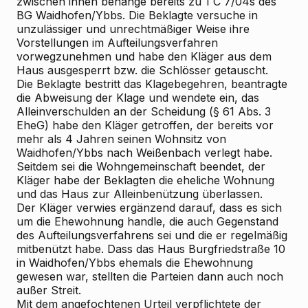
zwischen ihnen behänge bereits zu 1 C 7/04s des
BG Waidhofen/Ybbs. Die Beklagte versuche in
unzulässiger und unrechtmäßiger Weise ihre
Vorstellungen im Aufteilungsverfahren
vorwegzunehmen und habe den Kläger aus dem
Haus ausgesperrt bzw. die Schlösser getauscht.
Die Beklagte bestritt das Klagebegehren, beantragte
die Abweisung der Klage und wendete ein, das
Alleinverschulden an der Scheidung (§ 61 Abs. 3
EheG) habe den Kläger getroffen, der bereits vor
mehr als 4 Jahren seinen Wohnsitz von
Waidhofen/Ybbs nach Weißenbach verlegt habe.
Seitdem sei die Wohngemeinschaft beendet, der
Kläger habe der Beklagten die eheliche Wohnung
und das Haus zur Alleinbenützung überlassen.
Der Kläger verwies ergänzend darauf, dass es sich
um die Ehewohnung handle, die auch Gegenstand
des Aufteilungsverfahrens sei und die er regelmäßig
mitbenützt habe. Dass das Haus Burgfriedstraße 10
in Waidhofen/Ybbs ehemals die Ehewohnung
gewesen war, stellten die Parteien dann auch noch
außer Streit.
Mit dem angefochtenen Urteil verpflichtete der