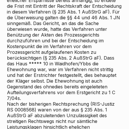
ehelicher Ersparnisse bereits anhängig, so endete
die Frist mit Eintritt der Rechtskraft der Entscheidung
in diesem Verfahren (§ 235 Abs. 1 AußStrG aF). Für
die Überweisung galten die §§ 44 und 46 Abs. 1 JN
sinngemäß. Das Gericht, an das die Sache
überwiesen wurde, hatte das Verfahren unter
Benützung der Akten des Prozessgerichts
durchzuführen und bei der Entscheidung im
Kostenpunkt die im Verfahren vor dem
Prozessgericht aufgelaufenen Kosten zu
berücksichtigen (§ 235 Abs. 2 AußStrG aF). Dass
das Haus ***** 10 in Waidhofen/Ybbs die
Ehewohnung war, war im Verfahren nicht strittig
und hat der Erstrichter festgestellt, dies behauptet
der Kläger selbst. Die Ehewohnung ist auch
Gegenstand des ohnedies bereits eingeleiteten
Aufteilungsverfahrens vor dem Erstgericht zu 1 C
7/04s.
Nach der bisherigen Rechtsprechung (RIS-Justiz
RS 0008568) waren von der aus § 235 Abs. 1
AußStrG aF abzuleitenden Unzulässigkeit des
streitigen Rechtswegs nicht nur sämtliche
Leistungsklagen hinsichtlich ehelichen