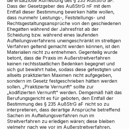
die ersatzlose Aufhebung des § 235 AußStrG aF.
Dass der Gesetzgeber des AußStrG nF mit dem
Entfall dieser Bestimmung bewirken hätte wollen,
dass nunmehr Leistungs-, Feststellungs- und
Rechtsgestaltungsansprüche von den geschiedenen
Ehegatten während der Jahresfrist ab der
Scheidung bzw. während eines laufenden
Aufteilungsverfahrens uneingeschränkt im streitigen
Verfahren geltend gemacht werden können, ist den
Materialien nicht zu entnehmen. Gegenteilig wurde
betont, dass die Praxis im Außerstreitverfahren
keinen rechtsstaatlichen Bedenken begegnet und
sich gut bewährt habe, sodass diese gefestigten und
allseits praktizierten Maximen nicht aufgegeben,
sondern im Gesetz festgeschrieben hätten werden
sollen. „Praktizierte Vernunft" sollte zur
„kodifizierten Vernunft" werden. Demgemäß hält das
Berufungsgericht es für geboten, den Entfall der
Bestimmung des § 235 AußStrG aF nicht so zu
interpretieren, dass derartige Ansprüche betreffend
Sachen im Aufteilungsverfahren nun im
Streitverfahren zu erledigen wären; diese bleiben
vielmehr nach wie vor im Außerstreitverfahren,