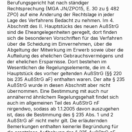
Berufungsgericht hat nach ständiger
Rechtsprechung (MGA JN/ZPO15, E. 30 zu § 482
ZPO) auf eine Änderung der Rechtslage in jeder
Lage des Verfahrens Bedacht zu nehmen. Im 4.
Abschnitt des II. Hauptstücks des neuen AußStrG
sind die Eheangelegenheiten geregelt, dort finden
sich die besonderen Vorschriften für das Verfahren
über die Scheidung im Einvernehmen, über die
Abgeltung der Mitwirkung im Erwerb sowie über die
Aufteilung des ehelichen Gebrauchsvermögens und
der ehelichen Ersparnisse. Dort bestehen im
Wesentlichen die Regelungselemente, die im 4.
Hauptstück des vorher geltenden AußStrG (§§ 220
bis 235 AußStrG aF) enthalten waren. Der alte § 235
AußStrG wurde in diesen Abschnitt aber nicht
übernommen. Eine Bestimmung mit auch nur
annähernd ähnlichem Regelungsgehalt findet sich
auch im allgemeinen Teil des AußStrG nF
nirgendwo, sodass ab 1.1.2005 davon auszugehen
ist, dass die Bestimmung des § 235 Abs. 1 und 2
AußStrG aF nicht mehr gilt. Die erläuternden
Bemerkungen enthalten keinerlei Begründung für