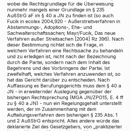
wobei die Rechtsgrundlage für die Überweisung
nunmehr mangels einer Grundlage im § 235
AußStrG aF im § 40 a JN zu finden ist (so auch
Fucik in ecolex 2004,920 - Außerstreitverfahren in
Abstammungs-, Adoptions-, Ehe- und
Sachwalterschaftssachen; Mayr/Fucik, Das neue
Verfahren außer Streitsachen [2004] Rz 396). Nach
dieser Bestimmung richtet sich die Frage, in
welchem Verfahren eine Rechtssache zu behandeln
und zu erledigen ist, nicht nach der Bezeichnung
durch die Partei, sondern nach dem Inhalt des
Begehrens und des Vorbringens der Partei. Ist
zweifelhaft, welches Verfahren anzuwenden ist, so
hat das Gericht darüber zu entscheiden. Nach
Auffassung es Berufungsgerichts muss dem § 40 a
JN - in erweiternder Auslegung gegenüber der
bisherigen Rechtsprechung (MGA JN/ZPO15, E. 4 ff
zu § 40 a JN) - nun ein Regelungsgehalt unterstellt
werden, der im Zusammenhang mit dem
Aufteilungsverfahren dem bisherigen § 235 Abs. 1
und 2 AußStrG entspricht. Alles andere würde das
deklarierte Ziel des Gesetzgebers, von „praktizierter