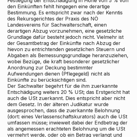
Festlegung der Entschädigung in Höhe von 5 % von
den Einkünften fehlt hingegen eine derartige
Bestimmung. Es entspricht zwar nach der Kenntis
des Rekursgerichtes der Praxis des NÖ
Landesvereins für Sachwalterschaft, einen
derartigen Abzug vorzunehmen, eine gesetzliche
Grundlage dafür besteht jedoch nicht. Vielmehr ist
der Gesamtbetrag der Einkünfte nach Abzug der
hievon zu entrichtenden gesetzlichen Steuern und
Abgaben als Bemessungsgrundlage heranzuziehen,
wobei Bezüge, die kraft besonderer gesetzlicher
Anordnung zur Deckung bestimmter
Aufwendungen dienen (Pflegegeld) nicht als
Einkünfte zu berücksichtigen sind.
Der Sachwalter begehrt für die ihm zuerkannte
Entschädigung weiters 20 % USt; das Erstgericht hat
auch die USt zuerkannt. Dies entspricht aber nicht
dem Gesetz. In der älteren Judikatur wurde
ausgesprochen, dass die zuerkannte Belohnung
(dort: eines Verlassenschaftskurators) auch die USt
umfassen müsse; inwieweit dabei der Endbetrag der
als angemessen erachteten Belohnung um die USt
vermehrt werde, oder ob ein Betrag verlangt und