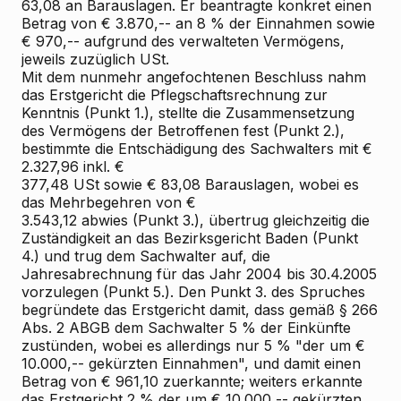
63,08 an Barauslagen. Er beantragte konkret einen
Betrag von € 3.870,-- an 8 % der Einnahmen sowie
€ 970,-- aufgrund des verwalteten Vermögens,
jeweils zuzüglich USt.
Mit dem nunmehr angefochtenen Beschluss nahm
das Erstgericht die Pflegschaftsrechnung zur
Kenntnis (Punkt 1.), stellte die Zusammensetzung
des Vermögens der Betroffenen fest (Punkt 2.),
bestimmte die Entschädigung des Sachwalters mit €
2.327,96 inkl. €
377,48 USt sowie € 83,08 Barauslagen, wobei es
das Mehrbegehren von €
3.543,12 abwies (Punkt 3.), übertrug gleichzeitig die
Zuständigkeit an das Bezirksgericht Baden (Punkt
4.) und trug dem Sachwalter auf, die
Jahresabrechnung für das Jahr 2004 bis 30.4.2005
vorzulegen (Punkt 5.). Den Punkt 3. des Spruches
begründete das Erstgericht damit, dass gemäß § 266
Abs. 2 ABGB dem Sachwalter 5 % der Einkünfte
zustünden, wobei es allerdings nur 5 % "der um €
10.000,-- gekürzten Einnahmen", und damit einen
Betrag von € 961,10 zuerkannte; weiters erkannte
das Erstgericht 2 % der um € 10.000,-- gekürzten