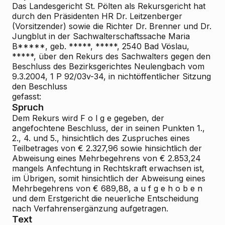
Das Landesgericht St. Pölten als Rekursgericht hat
durch den Präsidenten HR Dr. Leitzenberger
(Vorsitzender) sowie die Richter Dr. Brenner und Dr.
Jungblut in der Sachwalterschaftssache Maria
B*****, geb. *****, *****, 2540 Bad Vöslau,
*****, über den Rekurs des Sachwalters gegen den
Beschluss des Bezirksgerichtes Neulengbach vom
9.3.2004, 1 P 92/03v-34, in nichtöffentlicher Sitzung
den Beschluss
gefasst:
Spruch
Dem Rekurs wird F o l g e gegeben, der
angefochtene Beschluss, der in seinen Punkten 1.,
2., 4. und 5., hinsichtlich des Zuspruches eines
Teilbetrages von € 2.327,96 sowie hinsichtlich der
Abweisung eines Mehrbegehrens von € 2.853,24
mangels Anfechtung in Rechtskraft erwachsen ist,
im Übrigen, somit hinsichtlich der Abweisung eines
Mehrbegehrens von € 689,88, a u f g e h o b e n
und dem Erstgericht die neuerliche Entscheidung
nach Verfahrensergänzung aufgetragen.
Text