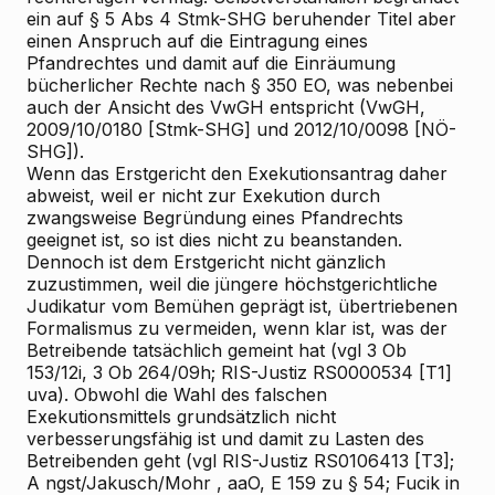
ein auf § 5 Abs 4 Stmk-SHG beruhender Titel aber
einen Anspruch auf die Eintragung eines
Pfandrechtes und damit auf die Einräumung
bücherlicher Rechte nach § 350 EO, was nebenbei
auch der Ansicht des VwGH entspricht (VwGH,
2009/10/0180 [Stmk-SHG] und 2012/10/0098 [NÖ-
SHG]).
Wenn das Erstgericht den Exekutionsantrag daher
abweist, weil er nicht zur Exekution durch
zwangsweise Begründung eines Pfandrechts
geeignet ist, so ist dies nicht zu beanstanden.
Dennoch ist dem Erstgericht nicht gänzlich
zuzustimmen, weil die jüngere höchstgerichtliche
Judikatur vom Bemühen geprägt ist, übertriebenen
Formalismus zu vermeiden, wenn klar ist, was der
Betreibende tatsächlich gemeint hat (vgl 3 Ob
153/12i, 3 Ob 264/09h; RIS-Justiz RS0000534 [T1]
uva). Obwohl die Wahl des falschen
Exekutionsmittels grundsätzlich nicht
verbesserungsfähig ist und damit zu Lasten des
Betreibenden geht (vgl RIS-Justiz RS0106413 [T3];
A
ngst/Jakusch/Mohr
, aaO, E 159 zu § 54;
Fucik
in