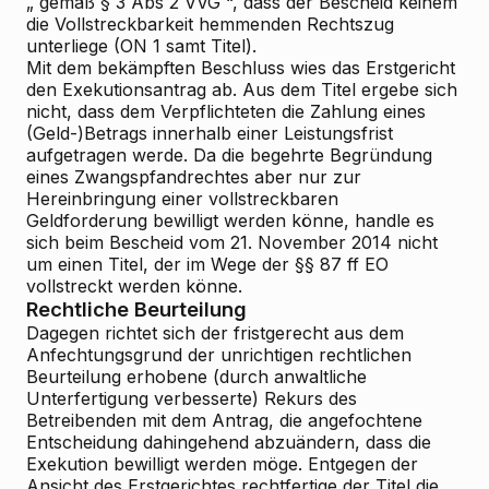
„
gemäß § 3 Abs 2 VVG
“, dass der Bescheid keinem
die Vollstreckbarkeit hemmenden Rechtszug
unterliege (ON 1 samt Titel).
Mit dem bekämpften Beschluss wies das Erstgericht
den Exekutionsantrag ab. Aus dem Titel ergebe sich
nicht, dass dem Verpflichteten die Zahlung eines
(Geld-)Betrags innerhalb einer Leistungsfrist
aufgetragen werde. Da die begehrte Begründung
eines Zwangspfandrechtes aber nur zur
Hereinbringung einer vollstreckbaren
Geldforderung bewilligt werden könne, handle es
sich beim Bescheid vom 21. November 2014 nicht
um einen Titel, der im Wege der §§ 87 ff EO
vollstreckt werden könne.
Rechtliche Beurteilung
Dagegen richtet sich der fristgerecht aus dem
Anfechtungsgrund der unrichtigen rechtlichen
Beurteilung erhobene (durch anwaltliche
Unterfertigung verbesserte) Rekurs des
Betreibenden mit dem Antrag, die angefochtene
Entscheidung dahingehend abzuändern, dass die
Exekution bewilligt werden möge. Entgegen der
Ansicht des Erstgerichtes rechtfertige der Titel die