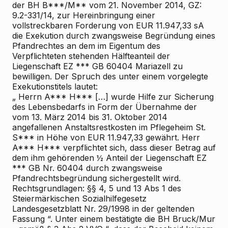
der BH B***/M** vom 21. November 2014, GZ:
9.2-331/14, zur Hereinbringung einer
vollstreckbaren Forderung von EUR 11.947,33 sA
die Exekution durch zwangsweise Begründung eines
Pfandrechtes an dem im Eigentum des
Verpflichteten stehenden Hälfteanteil der
Liegenschaft EZ *** GB 60404 Mariazell zu
bewilligen. Der Spruch des unter einem vorgelegte
Exekutionstitels lautet:
„
Herrn A*** H***
[…]
wurde Hilfe zur Sicherung
des Lebensbedarfs in Form der Übernahme der
vom 13. März 2014 bis 31. Oktober 2014
angefallenen Anstaltsrestkosten im Pflegeheim St.
S*** in Höhe von EUR 11.947,33 gewährt. Herr
A*** H*** verpflichtet sich, dass dieser Betrag auf
dem ihm gehörenden ½ Anteil der Liegenschaft EZ
*** GB Nr. 60404 durch zwangsweise
Pfandrechtsbegründung sichergestellt wird.
Rechtsgrundlagen: §§ 4, 5 und 13 Abs 1 des
Steiermärkischen Sozialhilfegesetz
Landesgesetzblatt Nr. 29/1998 in der geltenden
Fassung
“. Unter einem bestätigte die BH Bruck/Mur