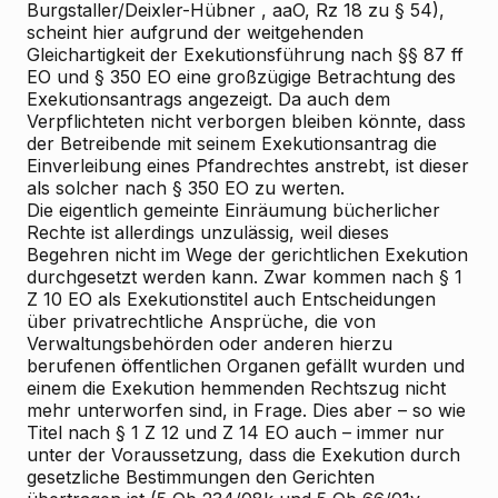
Burgstaller/Deixler-Hübner
, aaO, Rz 18 zu § 54),
scheint hier aufgrund der weitgehenden
Gleichartigkeit der Exekutionsführung nach §§ 87 ff
EO und § 350 EO eine großzügige Betrachtung des
Exekutionsantrags angezeigt. Da auch dem
Verpflichteten nicht verborgen bleiben könnte, dass
der Betreibende mit seinem Exekutionsantrag die
Einverleibung eines Pfandrechtes anstrebt, ist dieser
als solcher nach § 350 EO zu werten.
Die eigentlich gemeinte Einräumung bücherlicher
Rechte ist allerdings unzulässig, weil dieses
Begehren nicht im Wege der gerichtlichen Exekution
durchgesetzt werden kann. Zwar kommen nach § 1
Z 10 EO als Exekutionstitel auch Entscheidungen
über privatrechtliche Ansprüche, die von
Verwaltungsbehörden oder anderen hierzu
berufenen öffentlichen Organen gefällt wurden und
einem die Exekution hemmenden Rechtszug nicht
mehr unterworfen sind, in Frage. Dies aber – so wie
Titel nach § 1 Z 12 und Z 14 EO auch – immer nur
unter der Voraussetzung, dass die Exekution durch
gesetzliche Bestimmungen den Gerichten