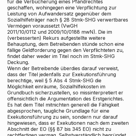
für die Verbücherung eines Pfandrechtes
geschaffen, wohingegen eine Verpflichtung zur
Leistung von Aufwandersatz gegenüber dem
Sozialhilfeträger nach § 28 Stmk-SHG verwertbares
Vermögen voraussetzt (VwGH
2011/10/0112 und 2009/10/0188 mwN). Die im
(verbesserten) Rekurs aufgestellte weitere
Behauptung, dem Betreibenden stünde schon eine
fällige Geldforderung gegen den Verpflichteten zu,
findet daher weder im Titel noch im Stmk-SHG
Deckung.
Wenn der Betreibende überdies darauf verweist,
dass der Titel jedenfalls zur Exekutionsführung
berechtige, weil § 5 Abs 4 Stmk-SHG die
Möglichkeit einräume, Sozialhilfekosten im
Grundbuch sicherzustellen, so missinterpretiert er
offensichtlich die Argumentation des Erstgerichtes.
Es hat dem Titel mitnichten generell die Fähigkeit
abgesprochen, taugliche Grundlage für eine
Exekutionsführung zu sein, sondern nur darauf
hingewiesen, dass er Exekutionen nach dem zweiten
Abschnitt der EO (§§ 87 bis 345 EO) nicht zu
rechtfertigen vermag. Selbstverständlich begründet