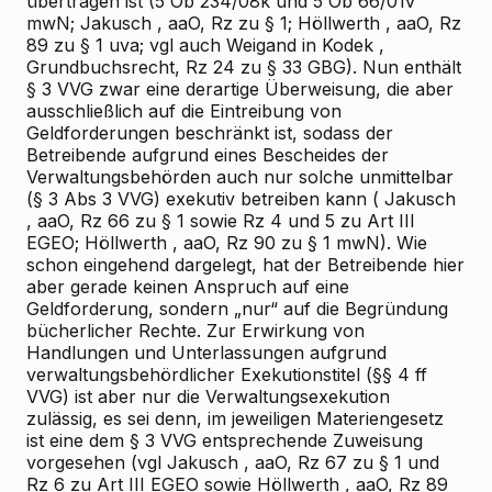
übertragen ist (5 Ob 234/08k und 5 Ob 66/01v
mwN;
Jakusch
, aaO, Rz zu § 1;
Höllwerth
, aaO, Rz
89 zu § 1 uva; vgl auch
Weigand
in
Kodek
,
Grundbuchsrecht, Rz 24 zu § 33 GBG). Nun enthält
§ 3 VVG zwar eine derartige Überweisung, die aber
ausschließlich
auf die Eintreibung von
Geldforderungen
beschränkt ist, sodass der
Betreibende aufgrund eines Bescheides der
Verwaltungsbehörden auch nur solche unmittelbar
(§ 3 Abs 3 VVG) exekutiv betreiben kann (
Jakusch
, aaO, Rz 66 zu § 1 sowie Rz 4 und 5 zu Art III
EGEO;
Höllwerth
, aaO, Rz 90 zu § 1 mwN). Wie
schon eingehend dargelegt, hat der Betreibende hier
aber gerade keinen Anspruch auf eine
Geldforderung, sondern „nur“ auf die Begründung
bücherlicher Rechte. Zur Erwirkung von
Handlungen und Unterlassungen aufgrund
verwaltungsbehördlicher Exekutionstitel (§§ 4 ff
VVG) ist aber nur die Verwaltungsexekution
zulässig, es sei denn, im jeweiligen Materiengesetz
ist eine dem § 3 VVG entsprechende Zuweisung
vorgesehen (vgl
Jakusch
, aaO, Rz 67 zu § 1 und
Rz 6 zu Art III EGEO sowie
Höllwerth
, aaO, Rz 89