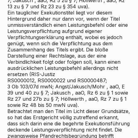
7;
Jakusch
, aaO, Rz 5 zu § 7;
Höllwerth
, aaO, Rz
13 zu § 7 und Rz 23 zu § 354 uva).
Ein tauglicher Exekutionstitel liegt vor diesem
Hintergrund daher nur dann vor, wenn der Titel
unmissverständlich einen Leistungsbefehl oder eine
Leistungsverpflichtung aufgrund eigener
Verpflichtungserklärung enthält, wobei es jedoch
genügt, wenn sich die Verpflichtung aus dem
Zusammenhang des Titels ergibt. Die bloße
Darstellung einer Rechtslage, aus der eine
Verbindlichkeit folgt oder folgen soll, kann einen
ausdrücklichen Leistungsbefehl allerdings nicht
ersetzen (RIS-Justiz
RS0000012, RS0000022 und RS0000487;
3 Ob 103/07d mwN;
Angst/Jakusch/Mohr
, aaO, E
39 und 40 zu § 7;
Jakusch
, aaO, Rz 6 zu § 1 sowie
Rz 27 und 27b zu § 7;
Höllwerth
, aaO, Rz 7 zu § 1
sowie Rz 48 bis 50 mwN uva).
Betrachtet man den Titel im Licht dieser Grundsätze,
so hat das Erstgericht völlig zutreffend erkannt,
dass sich darin eine die begehrte Exekutionsführung
deckende Leistungsverpflichtung
nicht
findet. Die
zwangsweise Pfandrechtsbegründung betrifft