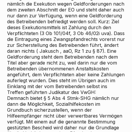
nämlich die
Exekution wegen Geldforderungen
nach
dem zweiten Abschnitt der EO und steht daher auch
nur dann zur Verfügung, wenn eine
Geldforderung
des Betreibenden befriedigt werden soll. Kurz: Ziel
dieses Exekutionsmittels ist Zahlung durch den
Verpflichteten (3 Ob 101/04f, 3 Ob 46/02i uva). Dass
die Eintragung eines Zwangspfandrechts vorerst nur
zur Sicherstellung des Betreibenden führt, ändert
daran nichts (
Jakusch
, aaO, Rz 1 zu § 87). Eine
Geldforderung steht dem Betreibenden nach dem
Titel aber gerade
nicht
zu, weil darin nur die vom
Betreibenden übernommenen Anstaltskosten
angeführt, dem Verpflichteten aber
keine
Zahlungen
auferlegt wurden. Dies steht im Übrigen auch im
Einklang mit der vom Betreibenden selbst ins
Treffen geführten Judikatur des VwGH:
Demnach bietet § 5 Abs 4 Stmk-SHG nämlich nur
dann die Möglichkeit, Sozialhilfekosten im
Grundbuch sicherzustellen, wenn der
Hilfeempfänger
nicht
über verwertbares Vermögen
verfügt. Mit einem auf die genannte Bestimmung
gestützten Bescheid wird daher nur die Grundlage