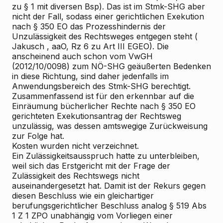
zu § 1 mit diversen Bsp). Das ist im Stmk-SHG aber
nicht
der Fall, sodass einer gerichtlichen Exekution
nach § 350 EO das Prozesshindernis der
Unzulässigkeit des Rechtsweges entgegen steht (
Jakusch
, aaO, Rz 6 zu Art III EGEO). Die
anscheinend auch schon vom VwGH
(2012/10/0098) zum NÖ-SHG geäußerten Bedenken
in diese Richtung, sind daher jedenfalls im
Anwendungsbereich des Stmk-SHG berechtigt.
Zusammenfassend ist für den erkennbar auf die
Einräumung bücherlicher Rechte nach § 350 EO
gerichteten Exekutionsantrag der Rechtsweg
unzulässig, was dessen amtswegige Zurückweisung
zur Folge hat.
Kosten wurden nicht verzeichnet.
Ein Zulässigkeitsausspruch hatte zu unterbleiben,
weil sich das Erstgericht mit der Frage der
Zulässigkeit des Rechtswegs nicht
auseinandergesetzt hat. Damit ist der Rekurs gegen
diesen Beschluss wie ein gleichartiger
berufungsgerichtlicher Beschluss analog § 519 Abs
1 Z 1 ZPO unabhängig vom Vorliegen einer