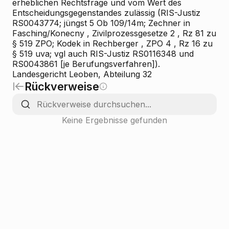
erheblichen Rechtsfrage und vom Wert des
Entscheidungsgegenstandes zulässig (RIS-Justiz
RS0043774; jüngst 5 Ob 109/14m;
Zechner
in
Fasching/Konecny
, Zivilprozessgesetze
2
, Rz 81 zu
§ 519 ZPO;
Kodek
in
Rechberger
, ZPO
4
, Rz 16 zu
§ 519 uva; vgl auch RIS-Justiz RS0116348 und
RS0043861 [je Berufungsverfahren]).
Landesgericht Leoben, Abteilung 32
Rückverweise
Keine Ergebnisse gefunden