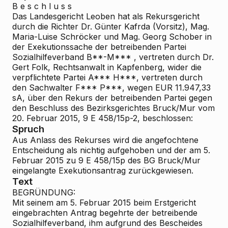
B e s c h l u s s
Das Landesgericht Leoben hat als Rekursgericht
durch die Richter Dr. Günter Kafrda (Vorsitz), Mag.
Maria-Luise Schröcker und Mag. Georg Schober in
der Exekutionssache der betreibenden Partei
Sozialhilfeverband B**-M***
, vertreten durch Dr.
Gert Folk, Rechtsanwalt in Kapfenberg, wider die
verpflichtete Partei
A*** H***,
vertreten durch
den Sachwalter F*** P***, wegen
EUR 11.947,33
sA,
über den Rekurs der betreibenden Partei gegen
den Beschluss des Bezirksgerichtes Bruck/Mur vom
20. Februar 2015, 9 E 458/15p-2, beschlossen:
Spruch
Aus Anlass des Rekurses wird die angefochtene
Entscheidung als nichtig aufgehoben und der am 5.
Februar 2015 zu 9 E 458/15p des BG Bruck/Mur
eingelangte Exekutionsantrag
zurückgewiesen.
Text
BEGRÜNDUNG:
Mit seinem am 5. Februar 2015 beim Erstgericht
eingebrachten Antrag begehrte der betreibende
Sozialhilfeverband, ihm aufgrund des Bescheides