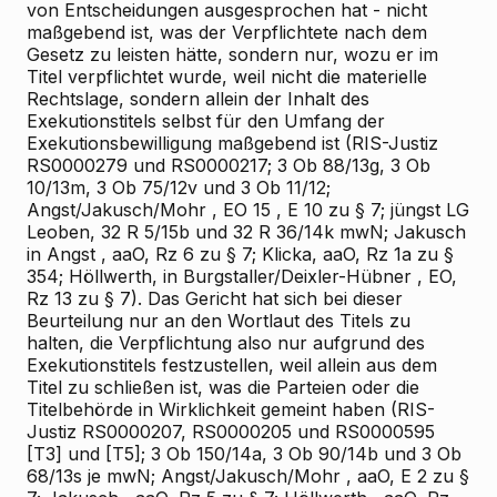
von Entscheidungen ausgesprochen hat - nicht
maßgebend ist, was der Verpflichtete nach dem
Gesetz zu leisten hätte, sondern nur, wozu er im
Titel verpflichtet wurde, weil nicht die materielle
Rechtslage, sondern allein der Inhalt des
Exekutionstitels selbst für den Umfang der
Exekutionsbewilligung maßgebend ist (RIS-Justiz
RS0000279 und RS0000217; 3 Ob 88/13g, 3 Ob
10/13m, 3 Ob 75/12v und 3 Ob 11/12;
Angst/Jakusch/Mohr
, EO
15
, E 10 zu § 7; jüngst LG
Leoben, 32 R 5/15b und 32 R 36/14k mwN;
Jakusch
in
Angst
, aaO, Rz 6 zu § 7;
Klicka,
aaO, Rz 1a zu §
354;
Höllwerth,
in
Burgstaller/Deixler-Hübner
, EO,
Rz 13 zu § 7). Das Gericht hat sich bei dieser
Beurteilung nur an den Wortlaut des Titels zu
halten, die Verpflichtung also nur aufgrund des
Exekutionstitels festzustellen, weil allein aus dem
Titel zu schließen ist, was die Parteien oder die
Titelbehörde in Wirklichkeit gemeint haben (RIS-
Justiz RS0000207, RS0000205 und RS0000595
[T3] und [T5]; 3 Ob 150/14a, 3 Ob 90/14b und 3 Ob
68/13s je mwN;
Angst/Jakusch/Mohr
, aaO, E 2 zu §