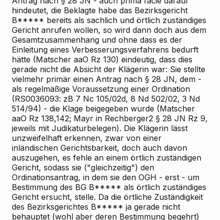
Antrag nach § 28 JN - auch prima facie darauf
hindeutet, die Beklagte habe das Bezirksgericht
B***** bereits als sachlich und örtlich zuständiges
Gericht anrufen wollen, so wird dann doch aus dem
Gesamtzusammenhang und ohne dass es der
Einleitung eines Verbesserungsverfahrens bedurft
hätte (Matscher aaO Rz 130) eindeutig, dass dies
gerade nicht die Absicht der Klägerin war: Sie stellte
vielmehr primär einen Antrag nach § 28 JN, dem -
als regelmäßige Voraussetzung einer Ordination
(RS0036093: zB 7 Nc 105/02d, 8 Nd 502/02, 3 Nd
514/94) - die Klage beigegeben wurde (Matscher
aaO Rz 138,142; Mayr in Rechberger2 § 28 JN Rz 9,
jeweils mit Judikaturbelegen). Die Klägerin lässt
unzweifelhaft erkennen, zwar von einer
inländischen Gerichtsbarkeit, doch auch davon
auszugehen, es fehle an einem örtlich zuständigen
Gericht, sodass sie ("gleichzeitig") den
Ordinationsantrag, in dem sie den OGH - erst - um
Bestimmung des BG B***** als örtlich zuständiges
Gericht ersucht, stelle. Da die örtliche Zuständigkeit
des Bezirksgerichtes B***** ja gerade nicht
behauptet (wohl aber deren Bestimmung begehrt)