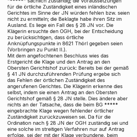
"*****" sachlich zuständig; die Voraussetzungen
für die örtliche Zuständigkeit eines inländischen
Gerichtes im Sinne der JN würden fehlen bzw. seien
nicht zu ermitteln; die Beklagte habe ihren Sitz im
Ausland. Es liege ein Fall des § 28 JN vor. Die
Klägerin ersuchte den OGH, bei der Entscheidung
zu berücksichtigen, dass örtliche
Anknüpfungspunkte in 8621 Thörl gegeben seien
(Vorbringen zu Punkt II.).
Mit dem angefochtenen Beschluss wies das
Erstgericht die Klage und den Antrag an den
Obersten Gerichtshof zurück: Bereits bei der gemäß
§ 41 JN durchzuführenden Prüfung ergebe sich
das Fehlen der örtlichen Zuständigkeit des
angerufenen Gerichtes. Die Klägerin erkenne dies
selbst, indem sie einen Antrag an den Obersten
Gerichtshof gemäß § 28 JN stelle. Dies ändere aber
nichts an der Tatsache, dass die beim BG *****
eingebrachte Klage wegen fehlender örtlicher
Zuständigkeit zurückzuweisen sei. Da für die
Ordination nach § 28 JN der OGH zuständig sei und
eine solche im streitigen Verfahren nur auf Antrag
erfolge, sei der mit der Klage verbundene, beim