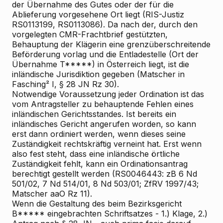
der Übernahme des Gutes oder der für die
Ablieferung vorgesehene Ort liegt (RIS-Justiz
RS0113199, RS0113086). Da nach der, durch den
vorgelegten CMR-Frachtbrief gestützten,
Behauptung der Klägerin eine grenzüberschreitende
Beförderung vorlag und die Entladestelle (Ort der
Übernahme T*****) in Österreich liegt, ist die
inländische Jurisdiktion gegeben (Matscher in
Fasching² I, § 28 JN Rz 30).
Notwendige Voraussetzung jeder Ordination ist das
vom Antragsteller zu behauptende Fehlen eines
inländischen Gerichtsstandes. Ist bereits ein
inländisches Gericht angerufen worden, so kann
erst dann ordiniert werden, wenn dieses seine
Zuständigkeit rechtskräftig verneint hat. Erst wenn
also fest steht, dass eine inländische örtliche
Zuständigkeit fehlt, kann ein Ordinationsantrag
berechtigt gestellt werden (RS0046443: zB 6 Nd
501/02, 7 Nd 514/01, 8 Nd 503/01; ZfRV 1997/43;
Matscher aaO Rz 11).
Wenn die Gestaltung des beim Bezirksgericht
B***** eingebrachten Schriftsatzes - 1.) Klage, 2.)