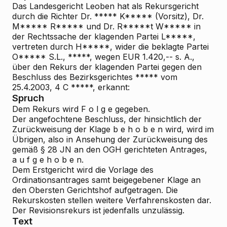
Das Landesgericht Leoben hat als Rekursgericht
durch die Richter Dr. ***** K***** (Vorsitz), Dr.
M***** R***** und Dr. R*****t W***** in
der Rechtssache der klagenden Partei L*****,
vertreten durch H*****, wider die beklagte Partei
O***** S.L., *****, wegen EUR 1.420,-- s. A.,
über den Rekurs der klagenden Partei gegen den
Beschluss des Bezirksgerichtes ***** vom
25.4.2003, 4 C *****, erkannt:
Spruch
Dem Rekurs wird F o l g e gegeben.
Der angefochtene Beschluss, der hinsichtlich der
Zurückweisung der Klage b e h o b e n wird, wird im
Übrigen, also in Ansehung der Zurückweisung des
gemäß § 28 JN an den OGH gerichteten Antrages,
a u f g e h o b e n.
Dem Erstgericht wird die Vorlage des
Ordinationsantrages samt beigegebener Klage an
den Obersten Gerichtshof aufgetragen. Die
Rekurskosten stellen weitere Verfahrenskosten dar.
Der Revisionsrekurs ist jedenfalls unzulässig.
Text