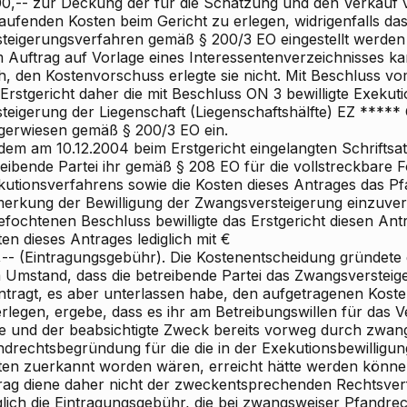
00,-- zur Deckung der für die Schätzung und den Verkauf v
aufenden Kosten beim Gericht zu erlegen, widrigenfalls da
steigerungsverfahren gemäß § 200/3 EO eingestellt werden
 Auftrag auf Vorlage eines Interessentenverzeichnisses ka
, den Kostenvorschuss erlegte sie nicht. Mit Beschluss vom
Erstgericht daher die mit Beschluss ON 3 bewilligte Exekuti
steigerung der Liegenschaft (Liegenschaftshälfte) EZ ****
gerwiesen gemäß § 200/3 EO ein.
dem am 10.12.2004 beim Erstgericht eingelangten Schriftsat
reibende Partei ihr gemäß § 208 EO für die vollstreckbare 
kutionsverfahrens sowie die Kosten dieses Antrages das P
erkung der Bewilligung der Zwangsversteigerung einzuver
efochtenen Beschluss bewilligte das Erstgericht diesen Ant
en dieses Antrages lediglich mit €
,-- (Eintragungsgebühr). Die Kostenentscheidung gründete 
 Umstand, dass die betreibende Partei das Zwangsverstei
ntragt, es aber unterlassen habe, den aufgetragenen Koste
erlegen, ergebe, dass es ihr am Betreibungswillen für das 
le und der beabsichtigte Zweck bereits vorweg durch zwan
ndrechtsbegründung für die die in der Exekutionsbewillig
ten zuerkannt worden wären, erreicht hätte werden könn
rag diene daher nicht der zweckentsprechenden Rechtsver
iglich die Eintragungsgebühr, die bei zwangsweiser Pfandr