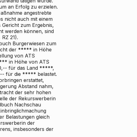
Aufwand tätigen würde.
m an Erfolg zu erzielen.
 Maßnahme angestrebte
s nicht auch mit einem
 Gericht zum Ergebnis,
cht werden können, sind
 RZ 21).
ndbuch Burgerwiesen zum
cht der ***** in Höhe
ellung von ATS
**** in Höhe von ATS
-- für das Land *****,
 für die ***** belastet.
rbringen erstattet,
eigerung Abstand nahm,
tracht der sehr hohen
telle der Rekurswerberin
undbuch Nachschau
Einbringlichmachung
er Belastungen gleich
kurswerberin der
rens, insbesonders der