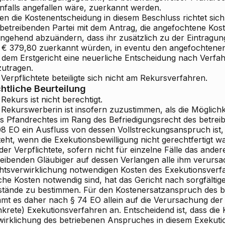
enfalls angefallen wäre, zuerkannt werden.
en die Kostenentscheidung in diesem Beschluss richtet sich
 betreibenden Partei mit dem Antrag, die angefochtene Ko
ingehend abzuändern, dass ihr zusätzlich zu der Eintragu
 € 379,80 zuerkannt würden, in eventu den angefochtene
 dem Erstgericht eine neuerliche Entscheidung nach Verf
zutragen.
Verpflichtete beteiligte sich nicht am Rekursverfahren.
htliche Beurteilung
Rekurs ist nicht berechtigt.
 Rekurswerberin ist insofern zuzustimmen, als die Möglichk
es Pfandrechtes im Rang des Befriedigungsrecht des betre
8 EO ein Ausfluss von dessen Vollstreckungsanspruch ist, d
teht, wenn die Exekutionsbewilligung nicht gerechtfertigt 
der Verpflichtete, sofern nicht für einzelne Fälle das ander
reibenden Gläubiger auf dessen Verlangen alle ihm verursa
htsverwirklichung notwendigen Kosten des Exekutionsverfa
che Kosten notwendig sind, hat das Gericht nach sorgfältig
tände zu bestimmen. Für den Kostenersatzanspruch des b
mt es daher nach § 74 EO allein auf die Verursachung der
krete) Exekutionsverfahren an. Entscheidend ist, dass die
wirklichung des betriebenen Anspruches in diesem Exekut