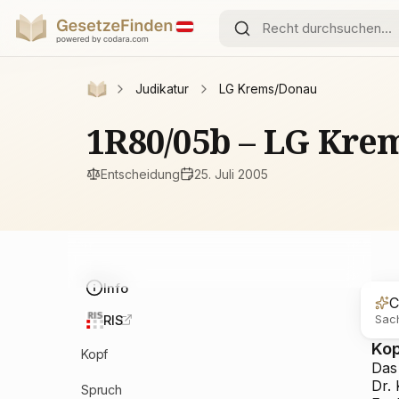
Judikatur
LG Krems/Donau
1R80/05b – LG Kre
Entscheidung
25. Juli 2005
Info
C
Sach
RIS
Ko
Kopf
Das
Dr.
Spruch