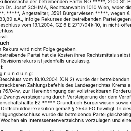
kutionssache der betreibenden Partei NÖ *****, 3100 St. Pö
ch Dr. Josef SCHIMA, Rechtsanwalt in 1010 Wien, wider die 
**, *****, Angestellter, 3591 Bürgerwiesen *****, wegen €
383,89 s.A., infolge Rekurses der betreibenden Partei gege
eschluss vom 13.1.2004, GZ 6 E 2717/04k-10, in nicht-öffe
chluss
sst:
ruch
 Rekurs wird nicht Folge gegeben.
betreibende Partei hat die Kosten ihres Rechtsmittels selbst
Revisionsrekurs ist jedenfalls unzulässig.
t
g r ü n d u n g:
 Beschluss vom 18.10.2004 (ON 2) wurde der betreibenden 
lstreckbaren Zahlungsbefehls des Landesgerichtes Krems a
g 76/04w, zur Hereinbringung der vollstreckbaren Forderu
die Zwangsversteigerung durch Versteigerung der dem Verpf
genschaftshälfte EZ ***** Grundbuch Burgerwiesen sowie w
 Drittschuldnerexekution gemäß § 294a EO bewilligt. In di
lligungsbeschluss wurde die betreibende Partei gleichzeiti
r Wochen ein Interessentenverzeichnis vorzulegen und ei