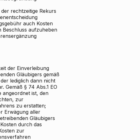
 der rechtzeitige Rekurs
stenentscheidung
ngsgebühr auch Kosten
n Beschluss aufzuheben
ahrensergänzung
eit der Einverleibung
ibenden Gläubigers gemäß
er lediglich dann nicht
war. Gemäß § 74 Abs.1 EO
e angeordnet ist, den
chten, zur
hrens zu erstatten;
er Erwägung aller
etreibenden Gläubigers
 Kosten durch das
 Kosten zur
ionsverfahren