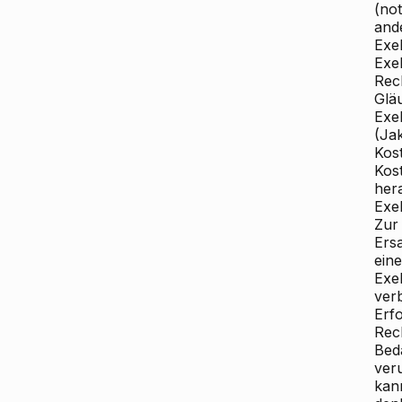
(no
and
Exe
Exek
Rec
Gläu
Exek
(Ja
Kos
Kos
her
Exe
Zur
Ers
ein
Exe
ver
Erfo
Rech
Bed
ver
kann