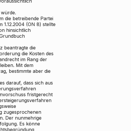
oraussichtlich
s
 würde.
m die betreibende Partei
 1.12.2004 (ON 8) stellte
on hinsichtlich
* Grundbuch
z beantragte die
Forderung die Kosten des
fandrecht im Rang der
leiben. Mit dem
rag, bestimmte aber die
es darauf, dass sich aus
gerungsverfahren
nvorschuss fristgerecht
Versteigerungsverfahren
gsweise
ung zugesprochenen
en. Der nunmehrige
folgung. Es könne
echtsbegründung