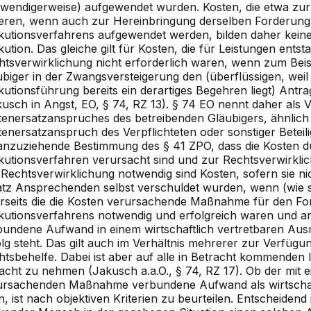
twendigerweise) aufgewendet wurden. Kosten, die etwa zur
eren, wenn auch zur Hereinbringung derselben Forderung
kutionsverfahrens aufgewendet werden, bilden daher keine
ution. Das gleiche gilt für Kosten, die für Leistungen entst
htsverwirklichung nicht erforderlich waren, wenn zum Beis
biger in der Zwangsversteigerung den (überflüssigen, weil 
utionsführung bereits ein derartiges Begehren liegt) Antra
kusch in Angst, EO, § 74, RZ 13). § 74 EO nennt daher als 
tenersatzanspruches des betreibenden Gläubigers, ähnlich 
tenersatzanspruch des Verpflichteten oder sonstiger Betei
anzuziehende Bestimmung des § 41 ZPO, dass die Kosten d
kutionsverfahren verursacht sind und zur Rechtsverwirkli
 Rechtsverwirklichung notwendig sind Kosten, sofern sie ni
atz Ansprechenden selbst verschuldet wurden, wenn (wie s
erseits die die Kosten verursachende Maßnahme für den Fo
kutionsverfahrens notwendig und erfolgreich waren und an
bundene Aufwand in einem wirtschaftlich vertretbaren Au
lg steht. Das gilt auch im Verhältnis mehrerer zur Verfügu
tsbehelfe. Dabei ist aber auf alle in Betracht kommenden 
acht zu nehmen (Jakusch a.a.O., § 74, RZ 17). Ob der mit e
ursachenden Maßnahme verbundene Aufwand als wirtscha
, ist nach objektiven Kriterien zu beurteilen. Entscheidend i