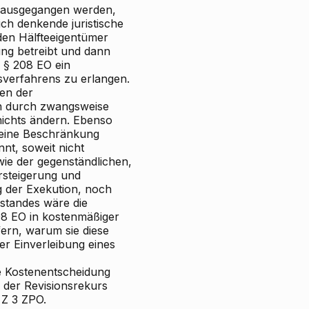
n ausgegangen werden,
ich denkende juristische
den Hälfteeigentümer
rung betreibt und dann
h § 208 EO ein
verfahrens zu erlangen.
ben der
on durch zwangsweise
ichts ändern. Ebenso
h eine Beschränkung
nt, soweit nicht
wie der gegenständlichen,
rsteigerung und
g der Exekution, noch
standes wäre die
08 EO in kostenmäßiger
ern, warum sie diese
er Einverleibung eines
e Kostenentscheidung
 der Revisionsrekurs
 Z 3 ZPO.