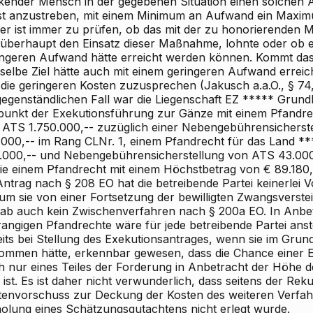
kender Mensch in der gegebenen Situation einen solchen 
ist anzustreben, mit einem Minimum an Aufwand ein Maximu
er ist immer zu prüfen, ob das mit der zu honorierenden
l überhaupt den Einsatz dieser Maßnahme, lohnte oder ob e
ingeren Aufwand hätte erreicht werden können. Kommt das
 selbe Ziel hätte auch mit einem geringeren Aufwand errei
 die geringeren Kosten zuzusprechen (Jakusch a.a.O., § 74,
gegenständlichen Fall war die Liegenschaft EZ ***** Gru
tpunkt der Exekutionsführung zur Gänze mit einem Pfandre
 ATS 1.750.000,-- zuzüglich einer Nebengebührensicherst
.000,-- im Rang CLNr. 1, einem Pfandrecht für das Land *
.000,-- und Nebengebührensicherstellung von ATS 43.000,
ie einem Pfandrecht mit einem Höchstbetrag von € 89.180,--
ntrag nach § 208 EO hat die betreibende Partei keinerlei Vo
um sie von einer Fortsetzung der bewilligten Zwangsverst
gab auch kein Zwischenverfahren nach § 200a EO. In Anbe
rangigen Pfandrechte wäre für jede betreibende Partei ans
eits bei Stellung des Exekutionsantrages, wenn sie im Gr
ommen hätte, erkennbar gewesen, dass die Chance einer 
h nur eines Teiles der Forderung in Anbetracht der Höhe d
 ist. Es ist daher nicht verwunderlich, dass seitens der Re
tenvorschuss zur Deckung der Kosten des weiteren Verfah
holung eines Schätzungsgutachtens nicht erlegt wurde.