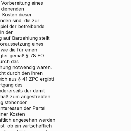
 Vorbereitung eines
 dienenden
 Kosten dieser
anden sind, die zur
piel der betreibende
in der
g auf Barzahlung stellt
Voraussetzung eines
wie die für einen
ligter gemäß § 78 EO
urch das
chung notwendig waren.
cht durch den ihren
ich aus § 41 ZPO ergibt)
rtgang des
dererseits der damit
smaß zum angestrebten
ng stehender
Interessen der Partei
iner Kosten
ftlich angesehen werden
st, ob ein wirtschaftlich