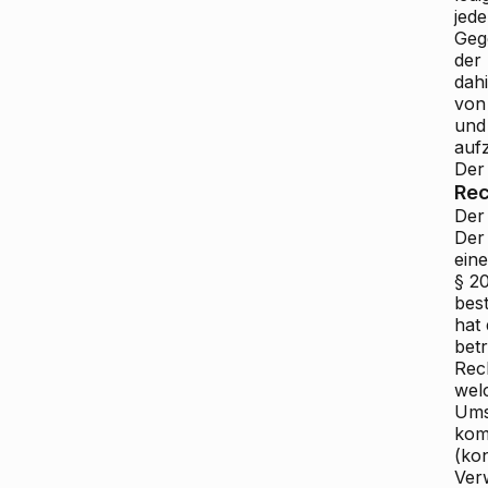
jed
Geg
der
dah
von
und
auf
Der 
Rec
Der 
Der
ein
§ 20
bes
hat 
bet
Rec
wel
Ums
kom
(kon
Ver