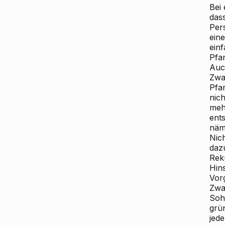
Bei
dass
Per
eine
einf
Pfa
Auch
Zwa
Pfa
nic
meh
ent
näm
Nic
daz
Rek
Hin
Vor
Zwa
Soh
grü
jede