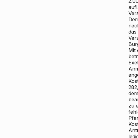
2.0
aufl
Ver
Dem
nach
das 
Ver
Bur
Mit 
bet
Exe
Anm
ang
Kost
282
dem
bea
zu 
feh
Pfa
Kos
Ant
led