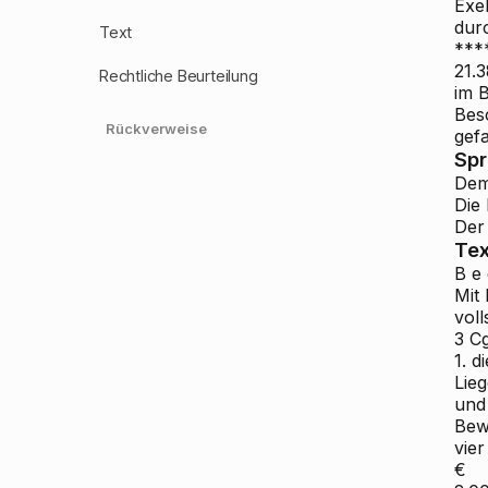
Exe
dur
Text
***
21.
Rechtliche Beurteilung
im B
Bes
Rückverweise
gefa
Sp
Dem
Die 
Der 
Tex
B e 
Mit
vol
3 C
1. 
Lie
und
Bewi
vie
€