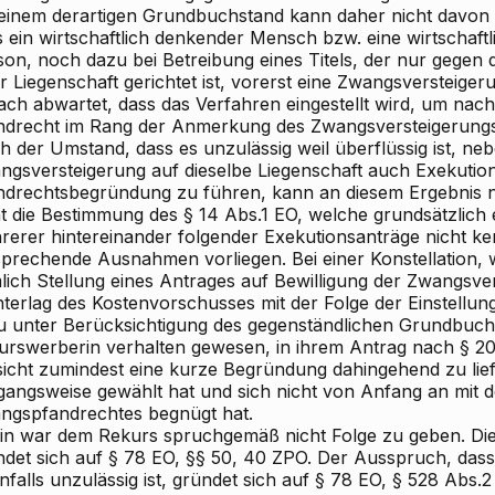
 einem derartigen Grundbuchstand kann daher nicht davo
 ein wirtschaftlich denkender Mensch bzw. eine wirtschaftl
son, noch dazu bei Betreibung eines Titels, der nur gegen 
r Liegenschaft gerichtet ist, vorerst eine Zwangsversteige
ach abwartet, dass das Verfahren eingestellt wird, um nac
ndrecht im Rang der Anmerkung des Zwangsversteigerungs
 der Umstand, dass es unzulässig weil überflüssig ist, ne
ngsversteigerung auf dieselbe Liegenschaft auch Exekuti
ndrechtsbegründung zu führen, kann an diesem Ergebnis n
ht die Bestimmung des § 14 Abs.1 EO, welche grundsätzlic
rerer hintereinander folgender Exekutionsanträge nicht ken
sprechende Ausnahmen vorliegen. Bei einer Konstellation, 
lich Stellung eines Antrages auf Bewilligung der Zwangsve
hterlag des Kostenvorschusses mit der Folge der Einstellun
u unter Berücksichtigung des gegenständlichen Grundbuch
urswerberin verhalten gewesen, in ihrem Antrag nach § 2
sicht zumindest eine kurze Begründung dahingehend zu lief
gangsweise gewählt hat und sich nicht von Anfang an mit d
ngspfandrechtes begnügt hat.
in war dem Rekurs spruchgemäß nicht Folge zu geben. Di
ndet sich auf § 78 EO, §§ 50, 40 ZPO. Der Ausspruch, dass
nfalls unzulässig ist, gründet sich auf § 78 EO, § 528 Abs.2