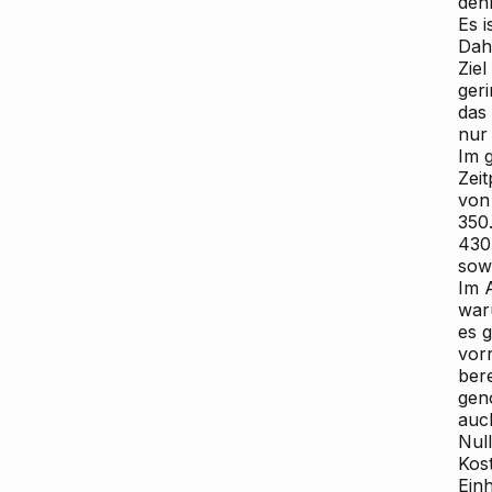
den
Es 
Dah
Zie
ger
das
nur
Im 
Zei
von
350
430
sow
Im A
war
es 
vor
ber
gen
auc
Null
Kos
Ein