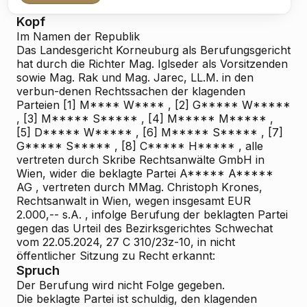
Kopf
Im Namen der Republik
Das Landesgericht Korneuburg als Berufungsgericht
hat durch die Richter Mag. Iglseder als Vorsitzenden
sowie Mag. Rak und Mag. Jarec, LL.M. in den
verbun-denen Rechtssachen der klagenden
Parteien [1]
M**** W****
, [2]
G***** W*****
, [3]
M***** S*****
, [4]
M***** M*****
,
[5]
D***** W*****
, [6]
M***** S*****
, [7]
G***** S*****
, [8]
C***** H*****
, alle
vertreten durch Skribe Rechtsanwälte GmbH in
Wien, wider die beklagte Partei
A***** A*****
AG
, vertreten durch MMag. Christoph Krones,
Rechtsanwalt in Wien, wegen insgesamt
EUR
2.000,-- s.A.
, infolge Berufung der beklagten Partei
gegen das Urteil des Bezirksgerichtes Schwechat
vom 22.05.2024, 27 C 310/23z-10, in nicht
öffentlicher Sitzung zu Recht erkannt:
Spruch
Der Berufung wird
nicht
Folge
gegeben.
Die beklagte Partei ist schuldig, den klagenden