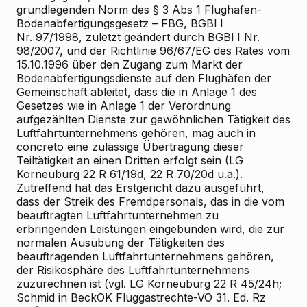
grundlegenden Norm des § 3 Abs 1 Flughafen-
Bodenabfertigungsgesetz – FBG, BGBl I
Nr. 97/1998, zuletzt geändert durch BGBl I Nr.
98/2007, und der Richtlinie 96/67/EG des Rates vom
15.10.1996 über den Zugang zum Markt der
Bodenabfertigungsdienste auf den Flughäfen der
Gemeinschaft ableitet, dass die in Anlage 1 des
Gesetzes wie in Anlage 1 der Verordnung
aufgezählten Dienste zur gewöhnlichen Tätigkeit des
Luftfahrtunternehmens gehören, mag auch
in
concreto
eine zulässige Übertragung dieser
Teiltätigkeit an einen Dritten erfolgt sein (LG
Korneuburg 22 R 61/19d, 22 R 70/20d u.a.).
Zutreffend hat das Erstgericht dazu ausgeführt,
dass der Streik des Fremdpersonals, das in die vom
beauftragten Luftfahrtunternehmen zu
erbringenden Leistungen eingebunden wird, die zur
normalen Ausübung der Tätigkeiten des
beauftragenden Luftfahrtunternehmens gehören,
der Risikosphäre des Luftfahrtunternehmens
zuzurechnen ist (vgl. LG Korneuburg 22 R 45/24h;
Schmid
in BeckOK Fluggastrechte-VO 31. Ed. Rz