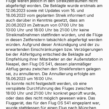
Flüge wären jedoch in den Streikzeiträumen nicht
abgefertigt worden. Die Beklagte wurde erstmals am
12.06.2023 sowie mit Updates vom 16. und
18.06.2023 vom geplanten Streik informiert und
auch darüber in Kenntnis gesetzt, dass am
20.06.2023 im Zeitraum von 07:00 Uhr bis
10:00 Uhr und 18:00 Uhr bis 21:00 Uhr keine
Streikmaßnahmen stattfinden würden, und die Flüge
in diesen Zeitfenstern tatsächlich abgefertigt werden
würden. Aufgrund dieser Ankündigung und der zu
erwartenden Einschränkungen bzw. Verzögerungen
bei der Abfertigung entschied die Beklagte auf
Empfehlung ihrer Mitarbeiter an der Außenstation in
Neapel, den Flug OS 541, dessen planmäßiger
Abflug genau zwischen den Streikfenstern gelegen
sei, zu annullieren. Die Annullierung erfolgte am
18.06.2023 um 16:00 Uhr.
Es konnte nicht festgestellt werden, ob eine
verspätete Durchführung des Fluges zwischen
18:00 Uhr und 21:00 Uhr konkret geprüft wurde,
oder dass dies nicht möglich gewesen wäre. Das
Fluggerät, das für den Flug OS 541 eingeplant war,
wurde stattdessen für einen Flug nach München