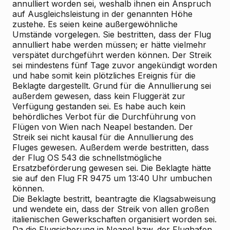
annulliert worden sei, weshalb ihnen ein Anspruch
auf Ausgleichsleistung in der genannten Höhe
zustehe. Es seien keine außergewöhnliche
Umstände vorgelegen. Sie bestritten, dass der Flug
annulliert habe werden müssen; er hätte vielmehr
verspätet durchgeführt werden können. Der Streik
sei mindestens fünf Tage zuvor angekündigt worden
und habe somit kein plötzliches Ereignis für die
Beklagte dargestellt. Grund für die Annullierung sei
außerdem gewesen, dass kein Fluggerät zur
Verfügung gestanden sei. Es habe auch kein
behördliches Verbot für die Durchführung von
Flügen von Wien nach Neapel bestanden. Der
Streik sei nicht kausal für die Annullierung des
Fluges gewesen. Außerdem werde bestritten, dass
der Flug OS 543 die schnellstmögliche
Ersatzbeförderung gewesen sei. Die Beklagte hätte
sie auf den Flug FR 9475 um 13:40 Uhr umbuchen
können.
Die
Beklagte
bestritt, beantragte die Klagsabweisung
und wendete ein, dass der Streik von allen großen
italienischen Gewerkschaften organisiert worden sei.
Da die Flugsicherung in Neapel bzw. der Flughafen