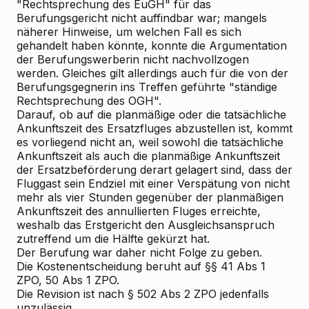
"Rechtsprechung des EuGH" für das
Berufungsgericht nicht auffindbar war; mangels
näherer Hinweise, um welchen Fall es sich
gehandelt haben könnte, konnte die Argumentation
der Berufungswerberin nicht nachvollzogen
werden. Gleiches gilt allerdings auch für die von der
Berufungsgegnerin ins Treffen geführte "ständige
Rechtsprechung des OGH".
Darauf, ob auf die planmäßige oder die tatsächliche
Ankunftszeit des Ersatzfluges abzustellen ist, kommt
es vorliegend nicht an, weil sowohl die tatsächliche
Ankunftszeit als auch die planmäßige Ankunftszeit
der Ersatzbeförderung derart gelagert sind, dass der
Fluggast sein Endziel mit einer Verspätung von nicht
mehr als vier Stunden gegenüber der planmäßigen
Ankunftszeit des annullierten Fluges erreichte,
weshalb das Erstgericht den Ausgleichsanspruch
zutreffend um die Hälfte gekürzt hat.
Der Berufung war daher nicht Folge zu geben.
Die
Kostenentscheidung
beruht auf §§ 41 Abs 1
ZPO, 50 Abs 1 ZPO.
Die
Revision
ist nach § 502 Abs 2 ZPO jedenfalls
unzulässig.