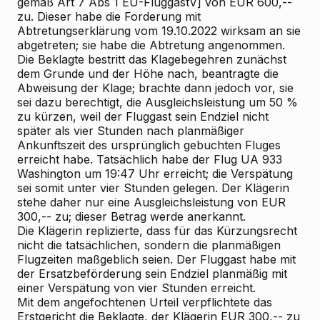
gemäß Art 7 Abs 1 EU-FluggastV] von EUR 600,--
zu. Dieser habe die Forderung mit
Abtretungserklärung vom 19.10.2022 wirksam an sie
abgetreten; sie habe die Abtretung angenommen.
Die
Beklagte
bestritt das Klagebegehren zunächst
dem Grunde und der Höhe nach, beantragte die
Abweisung der Klage; brachte dann jedoch vor, sie
sei dazu berechtigt, die Ausgleichsleistung um 50 %
zu kürzen, weil der Fluggast sein Endziel nicht
später als vier Stunden nach planmäßiger
Ankunftszeit des ursprünglich gebuchten Fluges
erreicht habe. Tatsächlich habe der Flug UA 933
Washington um 19:47 Uhr erreicht; die Verspätung
sei somit unter vier Stunden gelegen. Der Klägerin
stehe daher nur eine Ausgleichsleistung von EUR
300,-- zu; dieser Betrag werde anerkannt.
Die Klägerin replizierte, dass für das Kürzungsrecht
nicht die tatsächlichen, sondern die planmäßigen
Flugzeiten maßgeblich seien. Der Fluggast habe mit
der Ersatzbeförderung sein Endziel planmäßig mit
einer Verspätung von vier Stunden erreicht.
Mit dem
angefochtenen Urteil
verpflichtete das
Erstgericht die Beklagte, der Klägerin EUR 300,-- zu