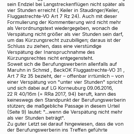
sein Endziel bei Langstreckenflügen
nicht später als
vier Stunden
erreicht (
Keiler
in Staudinger/Keiler,
Fluggastrechte-VO Art 7 Rz 24). Auch mit dieser
Formulierung der Kommentierung wird nicht mehr
als Verordnungstext wiedergegeben, wonach die
Verspätung
nicht größer als vier Stunden
sein darf,
um das Kürzungsrecht zuzubilligen; daraus ist der
Schluss zu ziehen, dass eine vierstündige
Verspätung der Inanspruchnahme des
Kürzungsrechtes nicht entgegensteht.
Soweit sich die Berufungswerberin allenfalls auf
Maruhn
in
Schmid
, BeckOK Fluggastrechte-VO
31
,
Art 7 Rz 35 bezieht, der – offenbar irrtümlich – von
einer Verspätung von "unter vier Stunden" spricht
und sich dabei auf LG Korneuburg 09.06.2016,
22 R 40/16m (= RRa 2017, 94) beruft, kann dies
keineswegs den Standpunkt der Berufungswerberin
stützen; die maßgebliche Passage in diesem Urteil
(Seite 9) lautet:
"...wenn die Verspätung nicht mehr
als vier Stunden beträgt".
Zu guter Letzt sei darauf hingewiesen, dass die von
der Berufungswerberin ins Treffen geführte