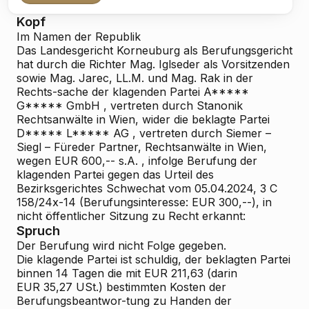
Kopf
Im Namen der Republik
Das Landesgericht Korneuburg als Berufungsgericht
hat durch die Richter Mag. Iglseder als Vorsitzenden
sowie Mag. Jarec, LL.M. und Mag. Rak in der
Rechts-sache der klagenden Partei
A*****
G***** GmbH
, vertreten durch Stanonik
Rechtsanwälte in Wien, wider die beklagte Partei
D***** L***** AG
, vertreten durch Siemer –
Siegl – Füreder
Partner, Rechtsanwälte in Wien,
wegen
EUR 600,-- s.A.
, infolge Berufung der
klagenden Partei gegen das Urteil des
Bezirksgerichtes Schwechat vom 05.04.2024, 3 C
158/24x-14 (Berufungsinteresse: EUR 300,--), in
nicht öffentlicher Sitzung zu Recht erkannt:
Spruch
Der Berufung wird
nicht
Folge
gegeben.
Die klagende Partei ist schuldig, der beklagten Partei
binnen 14 Tagen die mit EUR 211,63 (darin
EUR 35,27 USt.) bestimmten Kosten der
Berufungsbeantwor-tung zu Handen der