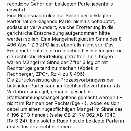
rechtliche Gehör der beklagten Partei jedenfalls
gewahrt.
Eine Rechtsnachfolge auf Seiten der beklagten
Partei hat die klagende Partei niemals behauptet,
sodass es verwundert, welche Erörterung in die
gerichtliche Entscheidung aufgenommen hätte
werden sollen. Eine Mangelhaftigkeit im Sinne des §
496 Abs 1 Z 3 ZPO liegt ebenfalls nicht vor. Das
Erstgericht hat die erforderlichen Feststellungen für
die rechtliche Beurteilung getroffen. Im Übrigen
wären Mängel im Sinne der Ziffer 3 leg cit mit
Rechtsrüge geltend zu machen (Kodek in
Rechberger, ZPO², Rz 4 zu § 496).
Die Zurückweisung des Prozessvorbringens der
beklagten Partei kann im Rechtsmittelverfahren als
Verfahrensmangel, genauer gesagt als
Stoffsammlungsmangel geltend gemacht werden ( -
nicht im Rahmen der Rechtsrüge - ), wobei es sich
dabei um einen rügepflichtigen Mangel im Sinne des
§ 196 ZPO handelt (siehe GB 21 RV 962 AB 1049;
RV S 24). Eine solche Rüge hat die beklagte Partei in
erster Instanz nicht erhoben.