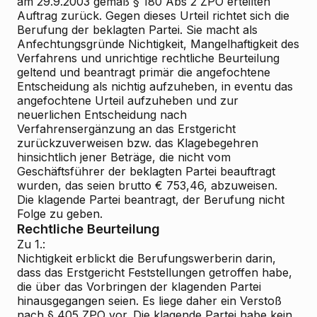
am 29.9.2003 gemäß § 180 Abs 2 ZPO erteilten
Auftrag zurück. Gegen dieses Urteil richtet sich die
Berufung der beklagten Partei. Sie macht als
Anfechtungsgründe Nichtigkeit, Mangelhaftigkeit des
Verfahrens und unrichtige rechtliche Beurteilung
geltend und beantragt primär die angefochtene
Entscheidung als nichtig aufzuheben, in eventu das
angefochtene Urteil aufzuheben und zur
neuerlichen Entscheidung nach
Verfahrensergänzung an das Erstgericht
zurückzuverweisen bzw. das Klagebegehren
hinsichtlich jener Beträge, die nicht vom
Geschäftsführer der beklagten Partei beauftragt
wurden, das seien brutto € 753,46, abzuweisen.
Die klagende Partei beantragt, der Berufung nicht
Folge zu geben.
Rechtliche Beurteilung
Zu 1.:
Nichtigkeit erblickt die Berufungswerberin darin,
dass das Erstgericht Feststellungen getroffen habe,
die über das Vorbringen der klagenden Partei
hinausgegangen seien. Es liege daher ein Verstoß
nach § 405 ZPO vor. Die klagende Partei habe kein