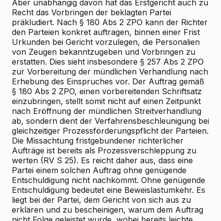
Aber unabhängig davon hat das Erstgericht auch zu
Recht das Vorbringen der beklagten Partei
präkludiert. Nach § 180 Abs 2 ZPO kann der Richter
den Parteien konkret auftragen, binnen einer Frist
Urkunden bei Gericht vorzulegen, die Personalien
von Zeugen bekanntzugeben und Vorbringen zu
erstatten. Dies sieht insbesondere § 257 Abs 2 ZPO
zur Vorbereitung der mündlichen Verhandlung nach
Erhebung des Einspruches vor. Der Auftrag gemäß
§ 180 Abs 2 ZPO, einen vorbereitenden Schriftsatz
einzubringen, stellt somit nicht auf einen Zeitpunkt
nach Eröffnung der mündlichen Streitverhandlung
ab, sondern dient der Verfahrensbeschleunigung bei
gleichzeitiger Prozessförderungspflicht der Parteien.
Die Missachtung fristgebundener richterlicher
Aufträge ist bereits als Prozessverschleppung zu
werten (RV S 25). Es reicht daher aus, dass eine
Partei einem solchen Auftrag ohne genügende
Entschuldigung nicht nachkommt. Ohne genügende
Entschuldigung bedeutet eine Beweislastumkehr. Es
liegt bei der Partei, dem Gericht von sich aus zu
erklären und zu bescheinigen, warum dem Auftrag
nicht Folge geleistet wurde, wobei bereits leichte