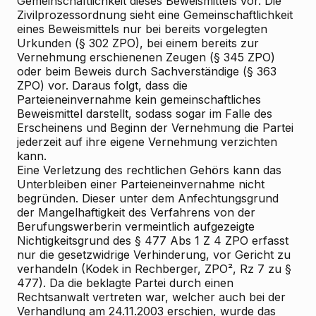
Gemeinschaftlichkeit dieses Beweismittels vor. Die
Zivilprozessordnung sieht eine Gemeinschaftlichkeit
eines Beweismittels nur bei bereits vorgelegten
Urkunden (§ 302 ZPO), bei einem bereits zur
Vernehmung erschienenen Zeugen (§ 345 ZPO)
oder beim Beweis durch Sachverständige (§ 363
ZPO) vor. Daraus folgt, dass die
Parteieneinvernahme kein gemeinschaftliches
Beweismittel darstellt, sodass sogar im Falle des
Erscheinens und Beginn der Vernehmung die Partei
jederzeit auf ihre eigene Vernehmung verzichten
kann.
Eine Verletzung des rechtlichen Gehörs kann das
Unterbleiben einer Parteieneinvernahme nicht
begründen. Dieser unter dem Anfechtungsgrund
der Mangelhaftigkeit des Verfahrens von der
Berufungswerberin vermeintlich aufgezeigte
Nichtigkeitsgrund des § 477 Abs 1 Z 4 ZPO erfasst
nur die gesetzwidrige Verhinderung, vor Gericht zu
verhandeln (Kodek in Rechberger, ZPO², Rz 7 zu §
477). Da die beklagte Partei durch einen
Rechtsanwalt vertreten war, welcher auch bei der
Verhandlung am 24.11.2003 erschien, wurde das