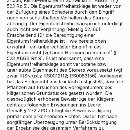
31.030; Kiendl-Wendner in Schwimann, ABGB³ II §
523 Rz 5). Die Eigentumsfreiheitsklage ist weder von
der Zufügung eines Schadens durch den Eingriff
noch von schuldhaftem Verhalten des Störers
abhängig. Der Eigentumsfreiheitsanspruch unterliegt
auch nicht der Verjährung (Mietslg 52.166).
Entscheidend für die Berechtigung einer
Eigentumsfreiheitsklage ist - wie bereits oben
erwähnt - ein unberechtigter Eingriff in das
Eigentumsrecht (vgl auch Hofmann in Rummel³ §
523 ABGB Rz 9). Es ist anerkannt, dass eine
Eigentumsfreiheitsklage somit verbotene bzw
unerlaubte Eigenmacht des Störers voraussetzt (vgl
zwar RIS-Justiz RS0012112; RS0083156). Vorliegend
hat das Erstgericht ausdrücklich festgestellt, dass die
Pflanzen auf Ersuchen des Voreigentümers des
klägerischen Grundstückes gesetzt wurden. Die
diesbezüglich erhobene Beweisrüge der Klägerin
geht aus folgenden Erwägungen ins Leere:
Gemäß § 272 ZPO obliegt die Beweiswürdigung
primär dem erkennenden Richter. Dieser hat nach
sorgfältiger Überzeugung unter Berücksichtigung
der Ergebnisse des gesamten Verfahrens zu