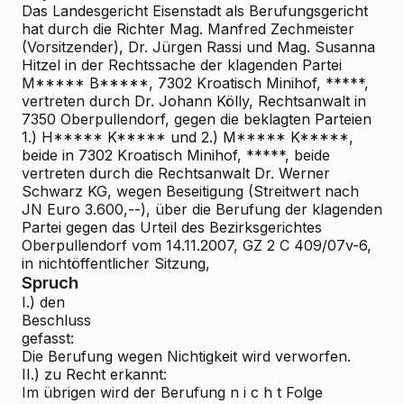
Das Landesgericht Eisenstadt als Berufungsgericht
hat durch die Richter Mag. Manfred Zechmeister
(Vorsitzender), Dr. Jürgen Rassi und Mag. Susanna
Hitzel in der Rechtssache der klagenden Partei
M***** B*****, 7302 Kroatisch Minihof, *****,
vertreten durch Dr. Johann Kölly, Rechtsanwalt in
7350 Oberpullendorf, gegen die beklagten Parteien
1.) H***** K***** und 2.) M***** K*****,
beide in 7302 Kroatisch Minihof, *****, beide
vertreten durch die Rechtsanwalt Dr. Werner
Schwarz KG, wegen Beseitigung (Streitwert nach
JN Euro 3.600,--), über die Berufung der klagenden
Partei gegen das Urteil des Bezirksgerichtes
Oberpullendorf vom 14.11.2007, GZ 2 C 409/07v-6,
in nichtöffentlicher Sitzung,
Spruch
I.) den
Beschluss
gefasst:
Die Berufung wegen Nichtigkeit wird verworfen.
II.) zu Recht erkannt:
Im übrigen wird der Berufung n i c h t Folge