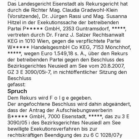
Das Landesgericht Eisenstadt als Rekursgericht hat
durch die Richter Mag. Claudia Gradwohl-Klein
(Vorsitzende), Dr. Jürgen Rassi und Mag. Susanna
Hitzel in der Exekutionssache der betreibenden
Partei P***** GmbH, 2353 Guntramsdorf, *****,
vertreten durch Dr. Franz J. Salzer Rechtsanwalt
KEG in 1010 Wien, gegen die verpflichtete Partei
W***** HandelsgesmbH
Co KEG, 7153 Mönchhof,
*****, wegen Euro 1.549,18 s. A., über den Rekurs
der betreibenden Partei gegen den Beschluss des
Bezirksgerichtes Neusiedl am See vom 20.8.2007,
GZ 3 E 3090/05i-7, in nichtöffentlicher Sitzung den
Beschluss
gefasst:
Spruch
Dem Rekurs wird F o l g e gegeben.
Der angefochtene Beschluss wird dahin abgeändert,
dass der Antrag der Aufschiebungswerberin
B***** GmbH, 7000 Eisenstadt, *****, das zu 3 E
3090/05 i des Bezirksgerichtes Neusiedl am See
bewilligte Exekutionsverfahren bis zur
rechtskräftigen Beendigung des zu 6 C 1028/07y