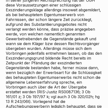
In seiner jüngeren Rechtsprechung hat der OGH
diese Voraussetzungen einer schlüssigen
Exszindierungsklage allerdings insoweit abgemildert,
als bei behauptetem Eigentumserwerb von
Fahrnissen, der schon längere Zeit zurückliegt,
aufgrund des Substantiierungsgebotes nicht
verlangt werden könne, dass präzise angegeben
werde, von welchen namentlich genannten
Gewerbetreibenden die Gegenstände gekauft und
wann sie dem Kläger bzw dessen Rechtsvorgänger
übergeben wurden. Allerdings müsse sich dem
Vorbringen jedenfalls entnehmen lassen, ob das den
Exszindierungsgrund bildende Recht bereits im
Zeitpunkt der Pfändung der exszindierten
Gegenstände bestanden habe, ferner müsse dann,
wenn bezüglich der Erwerbsart für die Schlüssigkeit
des behaupteten Eigentumserwerbs nicht schon die
allgemeine Lebenserfahrung spreche, ein
Vorbringen auch über die Art der Übergabe
erstattet werden (RIS-Justiz RS0087136; 3 Ob
161/01 z; 3 Ob 197/97 k; vgl auch 3 Ob 320/02h; hg
13 R 243/06t). Vorliegend hat die
Aufschiebungswerberin lediglich behauptet, dass sie