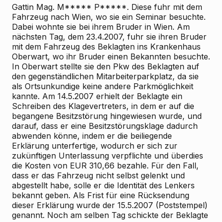
Gattin Mag. M***** P*****. Diese fuhr mit dem
Fahrzeug nach Wien, wo sie ein Seminar besuchte.
Dabei wohnte sie bei ihrem Bruder in Wien. Am
nächsten Tag, dem 23.4.2007, fuhr sie ihren Bruder
mit dem Fahrzeug des Beklagten ins Krankenhaus
Oberwart, wo ihr Bruder einen Bekannten besuchte.
In Oberwart stellte sie den Pkw des Beklagten auf
den gegenständlichen Mitarbeiterparkplatz, da sie
als Ortsunkundige keine andere Parkmöglichkeit
kannte. Am 14.5.2007 erhielt der Beklagte ein
Schreiben des Klagevertreters, in dem er auf die
begangene Besitzstörung hingewiesen wurde, und
darauf, dass er eine Besitzstörungsklage dadurch
abwenden könne, indem er die beiliegende
Erklärung unterfertige, wodurch er sich zur
zukünftigen Unterlassung verpflichte und überdies
die Kosten von EUR 310,66 bezahle. Für den Fall,
dass er das Fahrzeug nicht selbst gelenkt und
abgestellt habe, solle er die Identität des Lenkers
bekannt geben. Als Frist für eine Rücksendung
dieser Erklärung wurde der 15.5.2007 (Poststempel)
genannt. Noch am selben Tag schickte der Beklagte