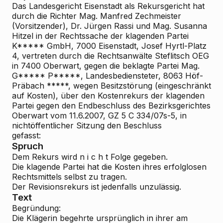
Das Landesgericht Eisenstadt als Rekursgericht hat
durch die Richter Mag. Manfred Zechmeister
(Vorsitzender), Dr. Jürgen Rassi und Mag. Susanna
Hitzel in der Rechtssache der klagenden Partei
K***** GmbH, 7000 Eisenstadt, Josef Hyrtl-Platz
4, vertreten durch die Rechtsanwälte Steflitsch OEG
in 7400 Oberwart, gegen die beklagte Partei Mag.
G***** P*****, Landesbediensteter, 8063 Höf-
Präbach *****, wegen Besitzstörung (eingeschränkt
auf Kosten), über den Kostenrekurs der klagenden
Partei gegen den Endbeschluss des Bezirksgerichtes
Oberwart vom 11.6.2007, GZ 5 C 334/07s-5, in
nichtöffentlicher Sitzung den Beschluss
gefasst:
Spruch
Dem Rekurs wird n i c h t Folge gegeben.
Die klagende Partei hat die Kosten ihres erfolglosen
Rechtsmittels selbst zu tragen.
Der Revisionsrekurs ist jedenfalls unzulässig.
Text
Begründung:
Die Klägerin begehrte ursprünglich in ihrer am