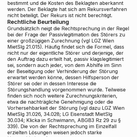
bestimmt und die Kosten des Beklagten aberkannt
werden. Der Beklagte hat sich am Rekursverfahren
nicht beteiligt. Der Rekurs ist nicht berechtigt.
Rechtliche Beurteilung
Grundsätzlich neigt die Rechtsprechung in der Regel
bei der Frage der Passivlegitimation des Störers zu
einer großzügigen Zurechnung (vgl LGZ Wien
MietSlg 21.015). Häufig findet sich die Formel, dass
nicht nur der eigentliche Störer und derjenige, der
den Auftrag dazu erteilt hat, passiv klagslegitimiert
sei, sondern auch jeder, von dem Abhilfe im Sinn
der Beseitigung oder Verhinderung der Störung
erwartet werden könne, dessen Hilfsperson der
Störer sei oder in dessen Interesse die
Störungshandlung vorgenommen wurde. Teilweise
finden sich noch weitere Zurechnungskriterien,
etwa die nachträgliche Genehmigung oder die
Vorhersehbarkeit der Störung (vgl dazu LGZ Wien
MietSlg 31.026, 34.028; LG Eisenstadt MietSlg
30.034; Klicka in Schwimann, ABGB3 Rz 29 zu §
339). Die von der Rechtsprechung im Einzelfall
erzielten Lösungen weisen jedoch starke