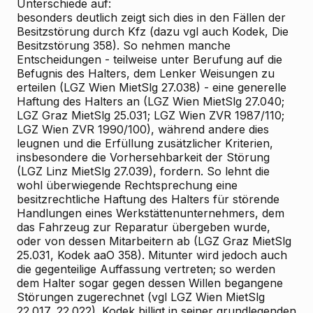
Unterschiede auf:
besonders deutlich zeigt sich dies in den Fällen der
Besitzstörung durch Kfz (dazu vgl auch Kodek, Die
Besitzstörung 358). So nehmen manche
Entscheidungen - teilweise unter Berufung auf die
Befugnis des Halters, dem Lenker Weisungen zu
erteilen (LGZ Wien MietSlg 27.038) - eine generelle
Haftung des Halters an (LGZ Wien MietSlg 27.040;
LGZ Graz MietSlg 25.031; LGZ Wien ZVR 1987/110;
LGZ Wien ZVR 1990/100), während andere dies
leugnen und die Erfüllung zusätzlicher Kriterien,
insbesondere die Vorhersehbarkeit der Störung
(LGZ Linz MietSlg 27.039), fordern. So lehnt die
wohl überwiegende Rechtsprechung eine
besitzrechtliche Haftung des Halters für störende
Handlungen eines Werkstättenunternehmers, dem
das Fahrzeug zur Reparatur übergeben wurde,
oder von dessen Mitarbeitern ab (LGZ Graz MietSlg
25.031, Kodek aaO 358). Mitunter wird jedoch auch
die gegenteilige Auffassung vertreten; so werden
dem Halter sogar gegen dessen Willen begangene
Störungen zugerechnet (vgl LGZ Wien MietSlg
22.017, 22.022). Kodek billigt in seiner grundlegenden