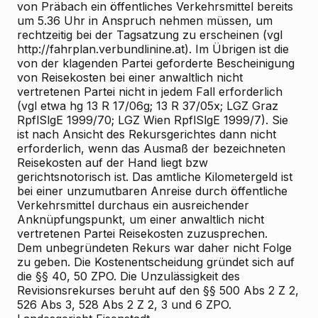
von Präbach ein öffentliches Verkehrsmittel bereits
um 5.36 Uhr in Anspruch nehmen müssen, um
rechtzeitig bei der Tagsatzung zu erscheinen (vgl
http://fahrplan.verbundlinine.at). Im Übrigen ist die
von der klagenden Partei geforderte Bescheinigung
von Reisekosten bei einer anwaltlich nicht
vertretenen Partei nicht in jedem Fall erforderlich
(vgl etwa hg 13 R 17/06g; 13 R 37/05x; LGZ Graz
RpflSlgE 1999/70; LGZ Wien RpflSlgE 1999/7). Sie
ist nach Ansicht des Rekursgerichtes dann nicht
erforderlich, wenn das Ausmaß der bezeichneten
Reisekosten auf der Hand liegt bzw
gerichtsnotorisch ist. Das amtliche Kilometergeld ist
bei einer unzumutbaren Anreise durch öffentliche
Verkehrsmittel durchaus ein ausreichender
Anknüpfungspunkt, um einer anwaltlich nicht
vertretenen Partei Reisekosten zuzusprechen.
Dem unbegründeten Rekurs war daher nicht Folge
zu geben. Die Kostenentscheidung gründet sich auf
die §§ 40, 50 ZPO. Die Unzulässigkeit des
Revisionsrekurses beruht auf den §§ 500 Abs 2 Z 2,
526 Abs 3, 528 Abs 2 Z 2, 3 und 6 ZPO.