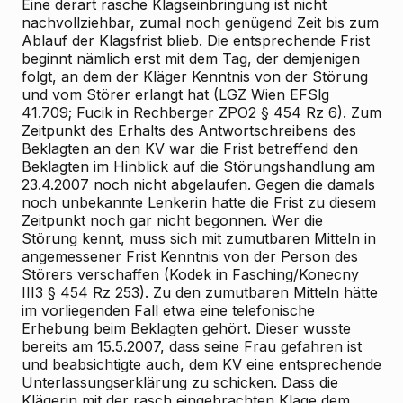
Eine derart rasche Klagseinbringung ist nicht
nachvollziehbar, zumal noch genügend Zeit bis zum
Ablauf der Klagsfrist blieb. Die entsprechende Frist
beginnt nämlich erst mit dem Tag, der demjenigen
folgt, an dem der Kläger Kenntnis von der Störung
und vom Störer erlangt hat (LGZ Wien EFSlg
41.709; Fucik in Rechberger ZPO2 § 454 Rz 6). Zum
Zeitpunkt des Erhalts des Antwortschreibens des
Beklagten an den KV war die Frist betreffend den
Beklagten im Hinblick auf die Störungshandlung am
23.4.2007 noch nicht abgelaufen. Gegen die damals
noch unbekannte Lenkerin hatte die Frist zu diesem
Zeitpunkt noch gar nicht begonnen. Wer die
Störung kennt, muss sich mit zumutbaren Mitteln in
angemessener Frist Kenntnis von der Person des
Störers verschaffen (Kodek in Fasching/Konecny
III3 § 454 Rz 253). Zu den zumutbaren Mitteln hätte
im vorliegenden Fall etwa eine telefonische
Erhebung beim Beklagten gehört. Dieser wusste
bereits am 15.5.2007, dass seine Frau gefahren ist
und beabsichtigte auch, dem KV eine entsprechende
Unterlassungserklärung zu schicken. Dass die
Klägerin mit der rasch eingebrachten Klage dem