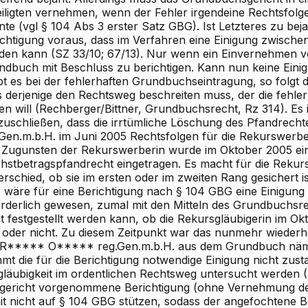
eiligten vernehmen, wenn der Fehler irgendeine Rechtsfolg
te (vgl § 104 Abs 3 erster Satz GBG). Ist Letzteres zu beja
chtigung voraus, dass im Verfahren eine Einigung zwischen 
den kann (SZ 33/10; 67/13). Nur wenn ein Einvernehmen vorl
ndbuch mit Beschluss zu berichtigen. Kann nun keine Einig
bt es bei der fehlerhaften Grundbuchseintragung, so folgt 
 derjenige den Rechtsweg beschreiten muss, der die fehlerh
n will (Rechberger/Bittner, Grundbuchsrecht, Rz 314). Es i
zuschließen, dass die irrtümliche Löschung des Pfandre
.Gen.m.b.H. im Juni 2005 Rechtsfolgen für die Rekurswerb
. Zugunsten der Rekurswerberin wurde im Oktober 2005 ei
hstbetragspfandrecht eingetragen. Es macht für die Rekur
rschied, ob sie im ersten oder im zweiten Rang gesichert is
 wäre für eine Berichtigung nach § 104 GBG eine Einigung d
orderlich gewesen, zumal mit den Mitteln des Grundbuchsr
t festgestellt werden kann, ob die Rekursgläubigerin im Ok
 oder nicht. Zu diesem Zeitpunkt war das nunmehr wiederhe
 R***** O***** reg.Gen.m.b.H. aus dem Grundbuch nämlic
t die für die Berichtigung notwendige Einigung nicht zustan
gläubigkeit im ordentlichen Rechtsweg untersucht werden (
tgericht vorgenommene Berichtigung (ohne Vernehmung der 
it nicht auf § 104 GBG stützen, sodass der angefochtene 