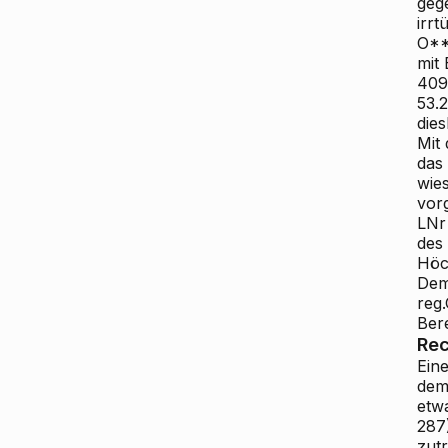
geg
irr
O**
mit
409
53.
die
Mit
das
wie
vor
LNr
des
Höc
Dem
reg
Ber
Rec
Eine
dem
etw
287
zutr