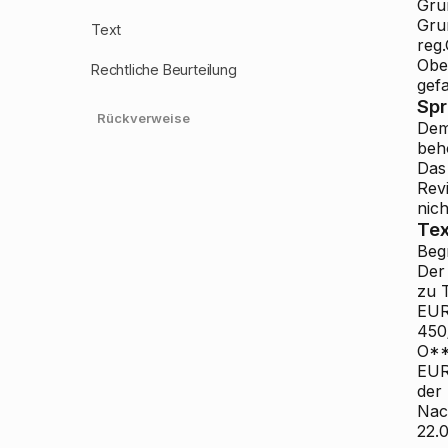
Gru
Gru
Text
reg
Obe
Rechtliche Beurteilung
gefa
Sp
Rückverweise
Dem
beh
Das 
Revi
nic
Tex
Beg
Der
zu 
EUR
450
O**
EUR
der
Nac
22.