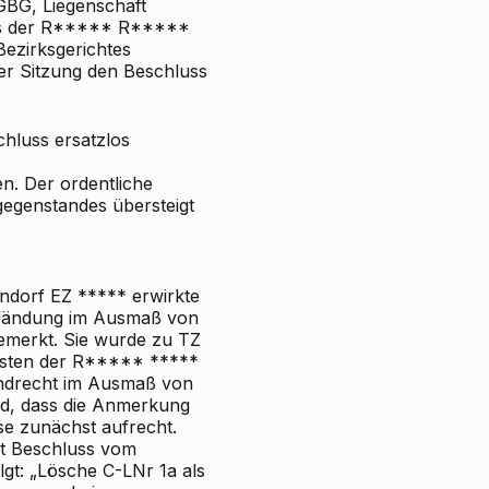
BG, Liegenschaft
urs der R***** R*****
Bezirksgerichtes
her Sitzung den Beschluss
hluss ersatzlos
en. Der ordentliche
sgegenstandes übersteigt
ndorf EZ ***** erwirkte
rpfändung im Ausmaß von
emerkt. Sie wurde zu TZ
unsten der R***** *****
andrecht im Ausmaß von
nd, dass die Anmerkung
se zunächst aufrecht.
it Beschluss vom
gt: „Lösche C-LNr 1a als