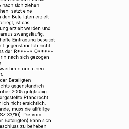
e nach sich ziehen
hen, setzt eine
den Beteiligten erzielt
iegt, ist das
ung erzielt werden und
daraus zwangsläufig,
afte Eintragung beseitigt
st gegenständlich nicht
chtes der R***** O*****
erin nach sich gezogen
n
swerberin nun einen
t.
er Beteiligten
echts gegenständlich
tober 2005 gutgläubig
rgestellte Pfandrecht
h nicht ersichtlich.
de, muss die allfällige
SZ 33/10). Die vom
Beteiligten) kann sich
Beschluss zu beheben