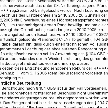
enstandslos". Dieser Beschluss wurde am 23.06.2005 vollz
tümlicherweise auch das unter C-LNr 1b eingetragene Pfa
*** reg.Gen.m.b.H. mitgelöscht wurde. Nach Löschung di
 Beschluss des Erstgerichtes am 24.10.2005 zu Gunsten de
2/2005 die Einverleibung eines Höchstbetragspfandrecht
200,-- im (nunmehrigen) ersten Rang bewilligt und am glei
sbezügliche Grundbuchsgesuch langte am 20.10.2005 ein.
 dem angefochtenen Beschluss vom 24.10.2006 zu TZ 3927/
 irrtümlich gelöschte Pfandrecht C-LNr 1b gemäß § 104 GBG
s dabei darauf hin, dass durch einen technischen Vollzugsf
genommenen Löschung der abgelaufenen Rangordnung au
 1b mitgelöscht worden sei. In Anwendung des § 104 GBG se
 Grundbuchstandes durch Wiederherstellung des genannte
hstbetragspfandrechtes vorzunehmen gewesen.
 gegen diese Entscheidung erhobenen Rekurs der R***
.Gen.m.b.H. vom 9.11.2006 (dem Rekursgericht vorgelegt a
echtigung zu.
htliche Beurteilung
 Berichtigung nach § 104 GBG ist für den Fall vorgesehen, 
 sie anordnenden richterlichen Beschluss nicht übereinstim
as anderes eingetragen wurde, als angeordnet worden war
). Das Erstgericht hat hier die Voraussetzungen des § 104 
effend bejaht. Allerdings muss das Grundbuchsgericht in ei