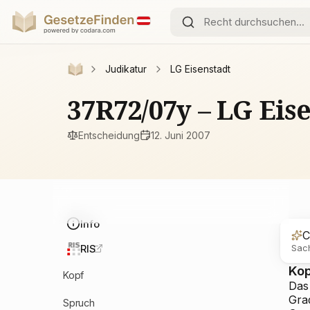
Judikatur
LG Eisenstadt
37R72/07y – LG Eis
Entscheidung
12. Juni 2007
Info
C
Sach
RIS
Ko
Kopf
Das 
Gra
Spruch