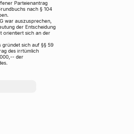
ffener Parteienantrag
 Grundbuchs nach § 104
ben.
BG war auszusprechen,
edeutung der Entscheidung
 orientiert sich an der
gründet sich auf §§ 59
ag des irrtümlich
000,-- der
es.