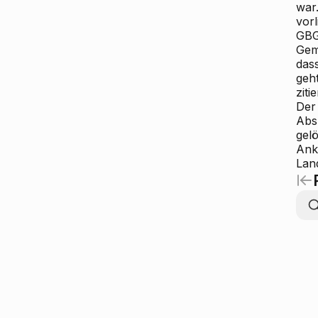
war
vor
GBG
Gem
dass
geht
zit
Der
Abs
gel
Ank
Lan