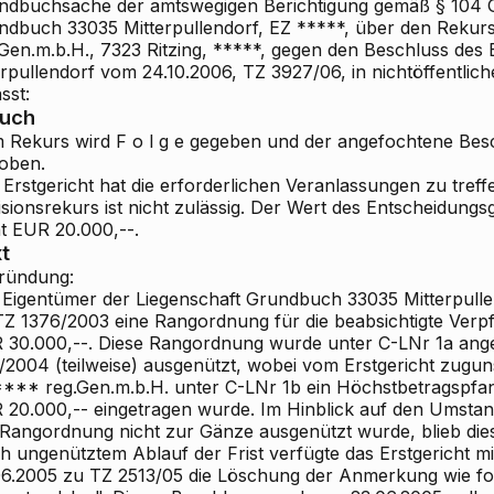
ndbuchsache der amtswegigen Berichtigung gemäß § 104 G
ndbuch 33035 Mitterpullendorf, EZ *****, über den Rek
.Gen.m.b.H., 7323 Ritzing, *****, gegen den Beschluss des 
rpullendorf vom 24.10.2006, TZ 3927/06, in nichtöffentlic
sst:
ruch
 Rekurs wird F o l g e gegeben und der angefochtene Besc
oben.
Erstgericht hat die erforderlichen Veranlassungen zu treff
sionsrekurs ist nicht zulässig. Der Wert des Entscheidung
ht EUR 20.000,--.
t
ründung:
 Eigentümer der Liegenschaft Grundbuch 33035 Mitterpulle
TZ 1376/2003 eine Rangordnung für die beabsichtigte Ve
 30.000,--. Diese Rangordnung wurde unter C-LNr 1a ang
/2004 (teilweise) ausgenützt, wobei vom Erstgericht zug
*** reg.Gen.m.b.H. unter C-LNr 1b ein Höchstbetragspf
 20.000,-- eingetragen wurde. Im Hinblick auf den Umsta
 Rangordnung nicht zur Gänze ausgenützt wurde, blieb die
h ungenütztem Ablauf der Frist verfügte das Erstgericht m
06.2005 zu TZ 2513/05 die Löschung der Anmerkung wie fol