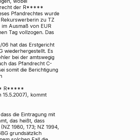
ogen, wobei
ndrecht der R*****
eses Pfandrechtes wurde
r Rekurswerberin zu TZ
es im Ausmaß von EUR
chen Tag vollzogen. Das
06 hat das Erstgericht
 wiederhergestellt. Es
ehler bei der amtswegig
ch das Pfandrecht C-
i somit die Berichtigung
n
** R*****
m 15.5.2007), kommt
dass die Eintragung mit
mt, das heißt, dass
 (NZ 1980, 173; NZ 1994,
GBG grundsätzlich
nem solchen Fall die