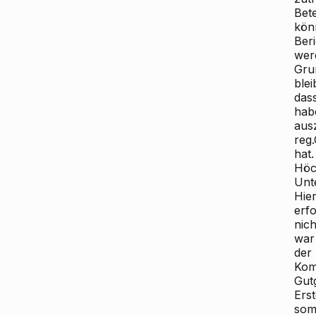
Bet
könn
Beri
wer
Gru
blei
dass
habe
aus
reg
hat
Höc
Unte
Hier
erf
nich
war
der
Komm
Gut
Ers
som