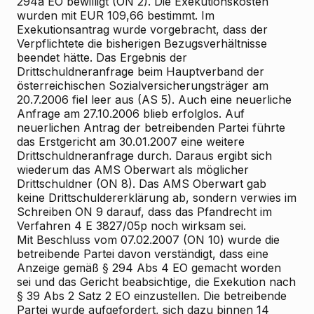
294a EO bewilligt (ON 2). Die Exekutionskosten
wurden mit EUR 109,66 bestimmt. Im
Exekutionsantrag wurde vorgebracht, dass der
Verpflichtete die bisherigen Bezugsverhältnisse
beendet hätte. Das Ergebnis der
Drittschuldneranfrage beim Hauptverband der
österreichischen Sozialversicherungsträger am
20.7.2006 fiel leer aus (AS 5). Auch eine neuerliche
Anfrage am 27.10.2006 blieb erfolglos. Auf
neuerlichen Antrag der betreibenden Partei führte
das Erstgericht am 30.01.2007 eine weitere
Drittschuldneranfrage durch. Daraus ergibt sich
wiederum das AMS Oberwart als möglicher
Drittschuldner (ON 8). Das AMS Oberwart gab
keine Drittschuldererklärung ab, sondern verwies im
Schreiben ON 9 darauf, dass das Pfandrecht im
Verfahren 4 E 3827/05p noch wirksam sei.
Mit Beschluss vom 07.02.2007 (ON 10) wurde die
betreibende Partei davon verständigt, dass eine
Anzeige gemäß § 294 Abs 4 EO gemacht worden
sei und das Gericht beabsichtige, die Exekution nach
§ 39 Abs 2 Satz 2 EO einzustellen. Die betreibende
Partei wurde aufgefordert, sich dazu binnen 14