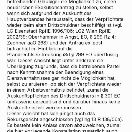
betreibenden Gläubiger die Möglichkeit zu, einen
neuerlichen Exekutionsantrag zu stellen, selbst
wenn sich aufgrund der Auskunft des
Hauptverbandes herausstellt, dass der Verpflichtete
wieder beim alten Drittschuldner beschäftigt ist (vgl.
LG Eisenstadt RpflE 1996/106; LGZ Wien RpflE
2002/39; Oberhammer in Angst, EO, § 299 Rz 4;
Zechner aaO 268) und der Antrag ex-post
betrachtet im Hinblick auf die
Pfandrechtserstreckung iSd § 299 EO überflüssig
war. Dieser Ansicht liegt unter anderem die
Überlegung zugrunde, dass die betreibende Partei
nach Kenntnisnahme der Beendigung eines
Dienstverhältnisses gar nicht die Möglichkeit hat,
selbst zu eruieren, ob sich der Verpflichtete wieder
in einem Arbeitsverhältnis befindet, zumal die
Auskunftspflichten des Drittschuldners in § 301 EO
umfassend geregelt sind und darüber hinaus keine
Auskünfte erteilt werden müssen.
Dieser Ansicht hat sich jüngst auch das
Rekursgericht angeschlossen (vgl hg 13 R 138/06a).
Es besteht kein Anlass davon abzuweichen, zumal
die hier vorliegende Konstellation zusätzlich auch