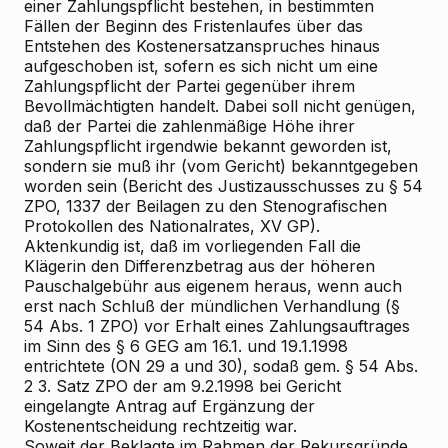
einer Zahlungspflicht bestehen, in bestimmten
Fällen der Beginn des Fristenlaufes über das
Entstehen des Kostenersatzanspruches hinaus
aufgeschoben ist, sofern es sich nicht um eine
Zahlungspflicht der Partei gegenüber ihrem
Bevollmächtigten handelt. Dabei soll nicht genügen,
daß der Partei die zahlenmäßige Höhe ihrer
Zahlungspflicht irgendwie bekannt geworden ist,
sondern sie muß ihr (vom Gericht) bekanntgegeben
worden sein (Bericht des Justizausschusses zu § 54
ZPO, 1337 der Beilagen zu den Stenografischen
Protokollen des Nationalrates, XV GP).
Aktenkundig ist, daß im vorliegenden Fall die
Klägerin den Differenzbetrag aus der höheren
Pauschalgebühr aus eigenem heraus, wenn auch
erst nach Schluß der mündlichen Verhandlung (§
54 Abs. 1 ZPO) vor Erhalt eines Zahlungsauftrages
im Sinn des § 6 GEG am 16.1. und 19.1.1998
entrichtete (ON 29 a und 30), sodaß gem. § 54 Abs.
2 3. Satz ZPO der am 9.2.1998 bei Gericht
eingelangte Antrag auf Ergänzung der
Kostenentscheidung rechtzeitig war.
Soweit der Beklagte im Rahmen der Rekursgründe