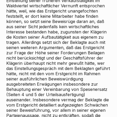
Einstellung seiner früheren Verkaufstätigkeit im
Waldviertel wirtschaftlicher Vernunft entsprochen
hätte, weil, wie das Erstgericht unangefochten
feststellt, er dort keine Mitarbeiter habe finden
können, so setzt seine Beweisrüge daran an, daß
aus seiner Sicht jedenfalls kein wirtschaftliches
Interesse bestanden habe, zugunsten der Klägerin
die Kosten seiner Aufbautätigkeit aus eigenem zu
tragen. Allerdings setzt sich der Beklagte auch mit
seinen weiteren Argumenten, daß das Erstgericht
zur Frage der Höhe seiner Forderungen Beilagen
nicht berücksichtigt und der Geschäftsführer der
Klägerin überhaupt nicht mehr gewußt hätte, wer
das Einstellungsgespräch mit dem Beklagten geführt
hätte, nicht mit den vom Erstgericht im Rahmen
seiner ausführlichen Beweiswürdigung
ausgebreiteten Erwägungen insbesondere zur
Behauptung einer Vereinbarung von Spesenersatz
(Seiten 4 und 5 der Urteilsausfertigung)
auseinander. Insbesondere vermag der Beklagte die
vom Erstgericht detailliert aufgezeigten Schwächen
seiner Beweisführung, vor allem in seiner eigenen
Parteienaussage, nicht zu entkräften, sodaß die