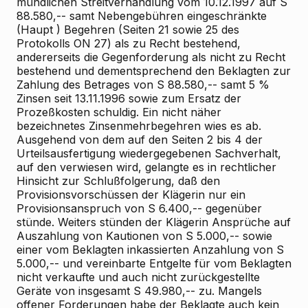
mündlichen Streitverhandlung vom 10.12.1997 auf S
88.580,-- samt Nebengebühren eingeschränkte
(Haupt
) Begehren (Seiten 21 sowie 25 des
Protokolls ON 27) als zu Recht bestehend,
andererseits die Gegenforderung als nicht zu Recht
bestehend und dementsprechend den Beklagten zur
Zahlung des Betrages von S 88.580,-- samt 5 %
Zinsen seit 13.11.1996 sowie zum Ersatz der
Prozeßkosten schuldig. Ein nicht näher
bezeichnetes Zinsenmehrbegehren wies es ab.
Ausgehend von dem auf den Seiten 2 bis 4 der
Urteilsausfertigung wiedergegebenen Sachverhalt,
auf den verwiesen wird, gelangte es in rechtlicher
Hinsicht zur Schlußfolgerung, daß den
Provisionsvorschüssen der Klägerin nur ein
Provisionsanspruch von S 6.400,-- gegenüber
stünde. Weiters stünden der Klägerin Ansprüche auf
Auszahlung von Kautionen von S 5.000,-- sowie
einer vom Beklagten inkassierten Anzahlung von S
5.000,-- und vereinbarte Entgelte für vom Beklagten
nicht verkaufte und auch nicht zurückgestellte
Geräte von insgesamt S 49.980,-- zu. Mangels
offener Forderungen habe der Beklagte auch kein