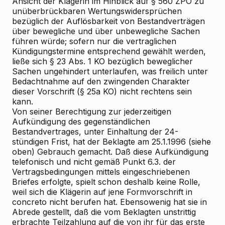
Ansicht der Klägerin im Hinblick auf § 560 ZPO zu
unüberbrückbaren Wertungswidersprüchen
bezüglich der Auflösbarkeit von Bestandverträgen
über bewegliche und über unbewegliche Sachen
führen würde; sofern nur die vertraglichen
Kündigungstermine entsprechend gewählt werden,
ließe sich § 23 Abs. 1 KO bezüglich beweglicher
Sachen ungehindert unterlaufen, was freilich unter
Bedachtnahme auf den zwingenden Charakter
dieser Vorschrift (§ 25a KO) nicht rechtens sein
kann.
Von seiner Berechtigung zur jederzeitigen
Aufkündigung des gegenständlichen
Bestandvertrages, unter Einhaltung der 24-
stündigen Frist, hat der Beklagte am 25.1.1996 (siehe
oben) Gebrauch gemacht. Daß diese Aufkündigung
telefonisch und nicht gemäß Punkt 6.3. der
Vertragsbedingungen mittels eingeschriebenen
Briefes erfolgte, spielt schon deshalb keine Rolle,
weil sich die Klägerin auf jene Formvorschrift in
concreto nicht berufen hat. Ebensowenig hat sie in
Abrede gestellt, daß die vom Beklagten unstrittig
erbrachte Teilzahlung auf die von ihr für das erste