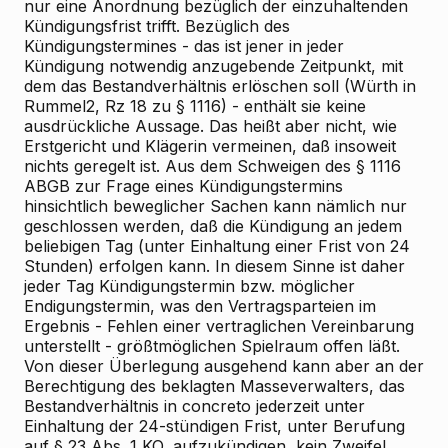
nur eine Anordnung bezüglich der einzuhaltenden
Kündigungsfrist trifft. Bezüglich des
Kündigungstermines - das ist jener in jeder
Kündigung notwendig anzugebende Zeitpunkt, mit
dem das Bestandverhältnis erlöschen soll (Würth in
Rummel2, Rz 18 zu § 1116) - enthält sie keine
ausdrückliche Aussage. Das heißt aber nicht, wie
Erstgericht und Klägerin vermeinen, daß insoweit
nichts geregelt ist. Aus dem Schweigen des § 1116
ABGB zur Frage eines Kündigungstermins
hinsichtlich beweglicher Sachen kann nämlich nur
geschlossen werden, daß die Kündigung an jedem
beliebigen Tag (unter Einhaltung einer Frist von 24
Stunden) erfolgen kann. In diesem Sinne ist daher
jeder Tag Kündigungstermin bzw. möglicher
Endigungstermin, was den Vertragsparteien im
Ergebnis - Fehlen einer vertraglichen Vereinbarung
unterstellt - größtmöglichen Spielraum offen läßt.
Von dieser Überlegung ausgehend kann aber an der
Berechtigung des beklagten Masseverwalters, das
Bestandverhältnis in concreto jederzeit unter
Einhaltung der 24-stündigen Frist, unter Berufung
auf § 23 Abs. 1 KO, aufzukündigen, kein Zweifel