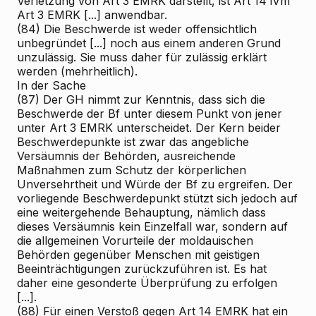
Verletzung von Art 3 EMRK darstellt, ist Art 14 iVm
Art 3 EMRK [...] anwendbar.
(84) Die Beschwerde ist weder offensichtlich
unbegründet [...] noch aus einem anderen Grund
unzulässig. Sie muss daher für zulässig erklärt
werden (mehrheitlich).
In der Sache
(87) Der GH nimmt zur Kenntnis, dass sich die
Beschwerde der Bf unter diesem Punkt von jener
unter Art 3 EMRK unterscheidet. Der Kern beider
Beschwerdepunkte ist zwar das angebliche
Versäumnis der Behörden, ausreichende
Maßnahmen zum Schutz der körperlichen
Unversehrtheit und Würde der Bf zu ergreifen. Der
vorliegende Beschwerdepunkt stützt sich jedoch auf
eine weitergehende Behauptung, nämlich dass
dieses Versäumnis kein Einzelfall war, sondern auf
die allgemeinen Vorurteile der moldauischen
Behörden gegenüber Menschen mit geistigen
Beeinträchtigungen zurückzuführen ist. Es hat
daher eine gesonderte Überprüfung zu erfolgen
[...].
(88) Für einen Verstoß gegen Art 14 EMRK hat ein