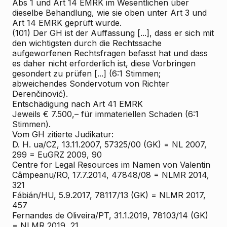
Abs 1 und Art 14 EMRK im Wesentlichen über
dieselbe Behandlung, wie sie oben unter Art 3 und
Art 14 EMRK geprüft wurde.
(101) Der GH ist der Auffassung [...], dass er sich mit
den wichtigsten durch die Rechtssache
aufgeworfenen Rechtsfragen befasst hat und dass
es daher nicht erforderlich ist, diese Vorbringen
gesondert zu prüfen [...] (6:1 Stimmen;
abweichendes Sondervotum von Richter
Derenčinović).
Entschädigung nach Art 41 EMRK
Jeweils € 7.500,– für immateriellen Schaden (6:1
Stimmen).
Vom GH zitierte Judikatur:
D. H. ua/CZ, 13.11.2007, 57325/00 (GK) = NL 2007,
299 = EuGRZ 2009, 90
Centre for Legal Resources im Namen von Valentin
Câmpeanu/RO, 17.7.2014, 47848/08 = NLMR 2014,
321
Fábián/HU, 5.9.2017, 78117/13 (GK) = NLMR 2017,
457
Fernandes de Oliveira/PT, 31.1.2019, 78103/14 (GK)
= NLMR 2019, 21