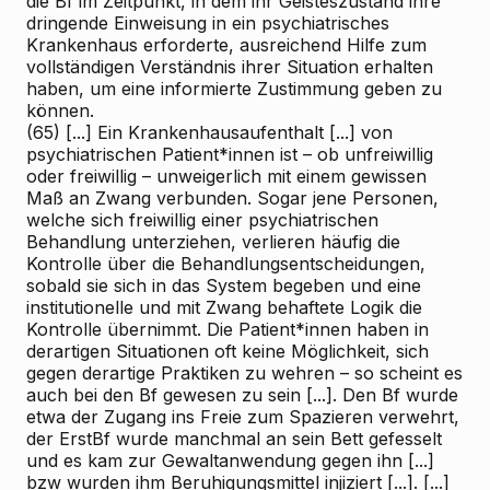
die Bf im Zeitpunkt, in dem ihr Geisteszustand ihre
dringende Einweisung in ein psychiatrisches
Krankenhaus erforderte, ausreichend Hilfe zum
vollständigen Verständnis ihrer Situation erhalten
haben, um eine informierte Zustimmung geben zu
können.
(65) [...] Ein Krankenhausaufenthalt [...] von
psychiatrischen Patient*innen ist – ob unfreiwillig
oder freiwillig – unweigerlich mit einem gewissen
Maß an Zwang verbunden. Sogar jene Personen,
welche sich freiwillig einer psychiatrischen
Behandlung unterziehen, verlieren häufig die
Kontrolle über die Behandlungsentscheidungen,
sobald sie sich in das System begeben und eine
institutionelle und mit Zwang behaftete Logik die
Kontrolle übernimmt. Die Patient*innen haben in
derartigen Situationen oft keine Möglichkeit, sich
gegen derartige Praktiken zu wehren – so scheint es
auch bei den Bf gewesen zu sein [...]. Den Bf wurde
etwa der Zugang ins Freie zum Spazieren verwehrt,
der ErstBf wurde manchmal an sein Bett gefesselt
und es kam zur Gewaltanwendung gegen ihn [...]
bzw wurden ihm Beruhigungsmittel injiziert [...]. [...]