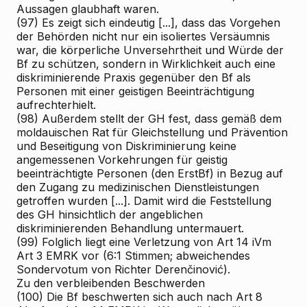
Aussagen glaubhaft waren.
(97) Es zeigt sich eindeutig [...], dass das Vorgehen
der Behörden nicht nur ein isoliertes Versäumnis
war, die körperliche Unversehrtheit und Würde der
Bf zu schützen, sondern in Wirklichkeit auch eine
diskriminierende Praxis gegenüber den Bf als
Personen mit einer geistigen Beeinträchtigung
aufrechterhielt.
(98) Außerdem stellt der GH fest, dass gemäß dem
moldauischen Rat für Gleichstellung und Prävention
und Beseitigung von Diskriminierung keine
angemessenen Vorkehrungen für geistig
beeinträchtigte Personen (den ErstBf) in Bezug auf
den Zugang zu medizinischen Dienstleistungen
getroffen wurden [...]. Damit wird die Feststellung
des GH hinsichtlich der angeblichen
diskriminierenden Behandlung untermauert.
(99) Folglich liegt eine Verletzung von Art 14 iVm
Art 3 EMRK vor (6:1 Stimmen; abweichendes
Sondervotum von Richter Derenčinović).
Zu den verbleibenden Beschwerden
(100) Die Bf beschwerten sich auch nach Art 8