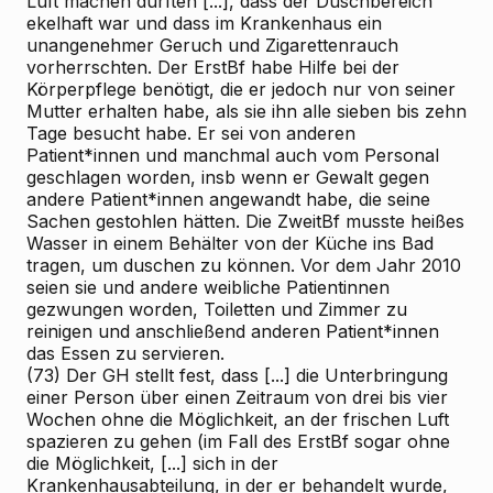
Luft machen durften [...], dass der Duschbereich
ekelhaft war und dass im Krankenhaus ein
unangenehmer Geruch und Zigarettenrauch
vorherrschten. Der ErstBf habe Hilfe bei der
Körperpflege benötigt, die er jedoch nur von seiner
Mutter erhalten habe, als sie ihn alle sieben bis zehn
Tage besucht habe. Er sei von anderen
Patient*innen und manchmal auch vom Personal
geschlagen worden, insb wenn er Gewalt gegen
andere Patient*innen angewandt habe, die seine
Sachen gestohlen hätten. Die ZweitBf musste heißes
Wasser in einem Behälter von der Küche ins Bad
tragen, um duschen zu können. Vor dem Jahr 2010
seien sie und andere weibliche Patientinnen
gezwungen worden, Toiletten und Zimmer zu
reinigen und anschließend anderen Patient*innen
das Essen zu servieren.
(73) Der GH stellt fest, dass [...] die Unterbringung
einer Person über einen Zeitraum von drei bis vier
Wochen ohne die Möglichkeit, an der frischen Luft
spazieren zu gehen (im Fall des ErstBf sogar ohne
die Möglichkeit, [...] sich in der
Krankenhausabteilung, in der er behandelt wurde,