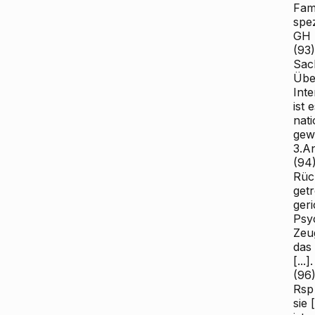
Fami
spe
GH 
(93)
Sac
Übe
Int
ist 
nat
gew
3.A
(94)
Rüc
get
ger
Psy
Zeu
das
[...].
(96
Rsp
sie 