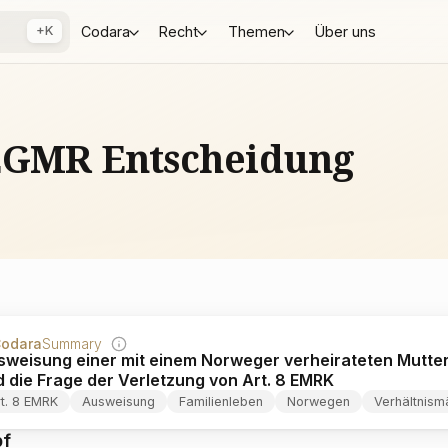
+K
Codara
Recht
Themen
Über uns
 EGMR Entscheidung
odara
Summary
weisung einer mit einem Norweger verheirateten Mutter
 die Frage der Verletzung von Art. 8 EMRK
t. 8 EMRK
Ausweisung
Familienleben
Norwegen
Verhältnism
pf