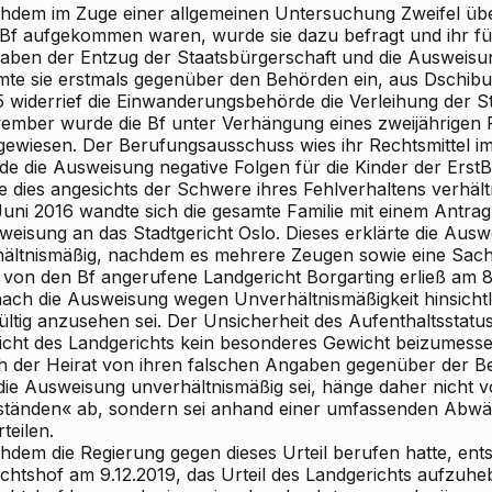
hdem im Zuge einer allgemeinen Untersuchung Zweifel übe
tBf aufgekommen waren, wurde sie dazu befragt und ihr für
aben der Entzug der Staatsbürgerschaft und die Ausweisu
mte sie erstmals gegenüber den Behörden ein, aus Dschibu
5 widerrief die Einwanderungsbehörde die Verleihung der S
ember wurde die Bf unter Verhängung eines zweijährigen
gewiesen. Der Berufungsausschuss wies ihr Rechtsmittel i
de die Ausweisung negative Folgen für die Kinder der ErstB
e dies angesichts der Schwere ihres Fehlverhaltens verhält
Juni 2016 wandte sich die gesamte Familie mit einem Antra
weisung an das Stadtgericht Oslo. Dieses erklärte die Ausw
hältnismäßig, nachdem es mehrere Zeugen sowie eine Sachv
von den Bf angerufene Landgericht Borgarting erließ am 8.
ach die Ausweisung wegen Unverhältnismäßigkeit hinsichtli
ültig anzusehen sei. Der Unsicherheit des Aufenthaltsstatu
icht des Landgerichts kein besonderes Gewicht beizumessen
h der Heirat von ihren falschen Angaben gegenüber der Be
die Ausweisung unverhältnismäßig sei, hänge daher nicht
tänden« ab, sondern sei anhand einer umfassenden Abwä
teilen.
hdem die Regierung gegen dieses Urteil berufen hatte, ent
ichtshof am 9.12.2019, das Urteil des Landgerichts aufzuh