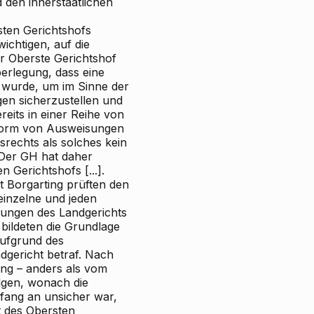
 den innerstaatlichen
sten Gerichtshofs
ichtigen, auf die
r Oberste Gerichtshof
erlegung, dass eine
t wurde, um im Sinne der
en sicherzustellen und
eits in einer Reihe von
n Form von Ausweisungen
echts als solches kein
 Der GH hat daher
 Gerichtshofs [...].
ht Borgarting prüften den
einzelne und jeden
llungen des Landgerichts
 bildeten die Grundlage
aufgrund des
ndgericht betraf. Nach
ung – anders als vom
lgen, wonach die
fang an unsicher war,
t des Obersten