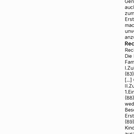
Ger
auc
zum
Ers
mac
unve
anz
Rec
Rec
Die
Fam
I.Zu
(83
[...
II.
1.E
(88)
wed
Bes
Ers
(89)
Kin
ausz