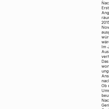
Nac
Ers
Ang
räu
201
Nov
aus
wür
wär
Im 
Aus
ver
Das 
won
ung
Ans
nac
Ob 
Ums
beur
Nac
Ger