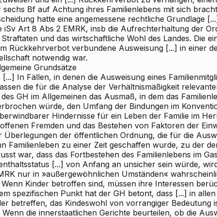
r sechs Bf auf Achtung ihres Familienlebens mit sich brachte
cheidung hatte eine angemessene rechtliche Grundlage [...]
le iSv Art 8 Abs 2 EMRK, insb die Aufrechterhaltung der O
Straftaten und das wirtschaftliche Wohl des Landes. Die einz
em Rückkehrverbot verbundene Ausweisung [...] in einer d
ellschaft notwendig war.
llgemeine Grundsätze
 [...] In Fällen, in denen die Ausweisung eines Familienmitg
assen die für die Analyse der Verhältnismäßigkeit relevan
 des GH im Allgemeinen das Ausmaß, in dem das Familienle
erbrochen würde, den Umfang der Bindungen im Konventio
berwindbarer Hindernisse für ein Leben der Familie im Her
roffenen Fremden und das Bestehen von Faktoren der Einwa
 Überlegungen der öffentlichen Ordnung, die für die Ausweis
n Familienleben zu einer Zeit geschaffen wurde, zu der de
usst war, dass das Fortbestehen des Familienlebens im Ga
nthaltsstatus [...] von Anfang an unsicher sein würde, wir
MRK nur in »außergewöhnlichen Umständen« wahrscheinlic
) Wenn Kinder betroffen sind, müssen ihre Interessen berüc
em spezifischen Punkt hat der GH betont, dass [...] in alle
er betreffen, das Kindeswohl von vorrangiger Bedeutung ist.
 Wenn die innerstaatlichen Gerichte beurteilen, ob die Aus