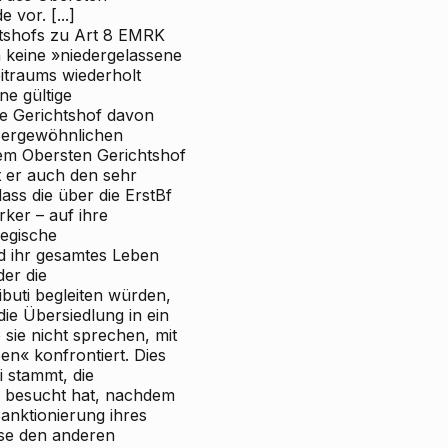
vor. [...]
tshofs zu Art 8 EMRK
rn keine »niedergelassene
eitraums wiederholt
ne gültige
e Gerichtshof davon
ußergewöhnlichen
em Obersten Gerichtshof
t er auch den sehr
ass die über die ErstBf
ker – auf ihre
wegische
d ihr gesamtes Leben
der die
buti begleiten würden,
ie Übersiedlung in ein
sie nicht sprechen, mit
en« konfrontiert. Dies
i stammt, die
d besucht hat, nachdem
anktionierung ihres
se den anderen