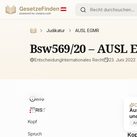
Judikatur
AUSL EGMR
Bsw569/20 – AUSL
Entscheidung
Internationales Recht
23. Juni 2022
Info
C
Aus
RIS
und
Kopf
Ar
Spruch
Ko