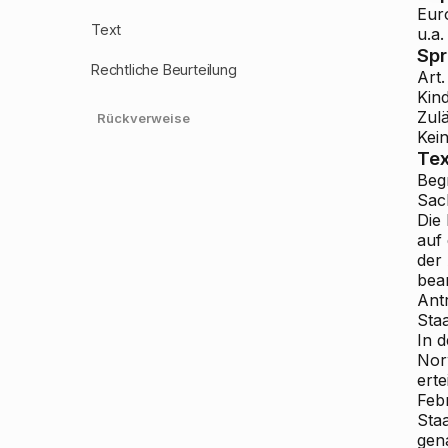
Eur
Text
u.a
Sp
Rechtliche Beurteilung
Art
Kin
Zulä
Rückverweise
Kei
Tex
Beg
Sac
Die 
auf
der 
bea
Ant
Sta
In d
Nor
erte
Feb
Sta
gena