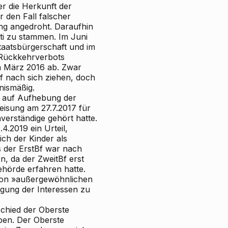
r die Herkunft der
 den Fall falscher
ng angedroht. Daraufhin
ti zu stammen. Im Juni
taatsbürgerschaft und im
 Rückkehrverbots
m März 2016 ab. Zwar
f nach sich ziehen, doch
nismäßig.
g auf Aufhebung der
eisung am 27.7.2017 für
erständige gehört hatte.
4.2019 ein Urteil,
ch der Kinder als
s der ErstBf war nach
, da der ZweitBf erst
hörde erfahren hatte.
 von »außergewöhnlichen
gung der Interessen zu
schied der Oberste
eben. Der Oberste