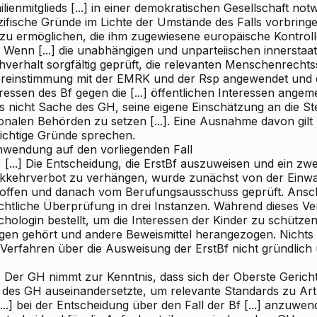
lienmitglieds [...] in einer demokratischen Gesellschaft no
zifische Gründe im Lichte der Umstände des Falls vorbringe
zu ermöglichen, die ihm zugewiesene europäische Kontroll
 Wenn [...] die unabhängigen und unparteiischen innerstaa
hverhalt sorgfältig geprüft, die relevanten Menschenrechts
reinstimmung mit der EMRK und der Rsp angewendet und d
eressen des Bf gegen die [...] öffentlichen Interessen an
es nicht Sache des GH, seine eigene Einschätzung an die St
ionalen Behörden zu setzen [...]. Eine Ausnahme davon gilt
ichtige Gründe sprechen.
nwendung auf den vorliegenden Fall
 [...] Die Entscheidung, die ErstBf auszuweisen und ein zwe
kkehrverbot zu verhängen, wurde zunächst von der Ein
roffen und danach vom Berufungsausschuss geprüft. Anschl
ichtliche Überprüfung in drei Instanzen. Während dieses V
chologin bestellt, um die Interessen der Kinder zu schütz
gen gehört und andere Beweismittel herangezogen. Nichts w
 Verfahren über die Ausweisung der ErstBf nicht gründlich
) Der GH nimmt zur Kenntnis, dass sich der Oberste Gericht
 des GH auseinandersetzte, um relevante Standards zu Ar
[...] bei der Entscheidung über den Fall der Bf [...] anzuw