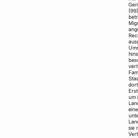
Ger
(99
betr
Migr
ang
Rec
aus
Ums
hin
beso
ver
Fami
Sta
dort
Ers
um i
Lan
ein
unte
Lan
sie
Ver