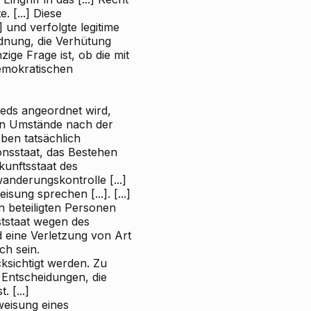
. [...] Diese
 und verfolgte legitime
rdnung, die Verhütung
ige Frage ist, ob die mit
emokratischen
lieds angeordnet wird,
ten Umstände nach der
ben tatsächlich
nsstaat, das Bestehen
kunftsstaat des
nderungskontrolle [...]
ung sprechen [...]. [...]
n beteiligten Personen
ststaat wegen des
d eine Verletzung von Art
h sein.
ksichtigt werden. Zu
n Entscheidungen, die
 [...]
weisung eines