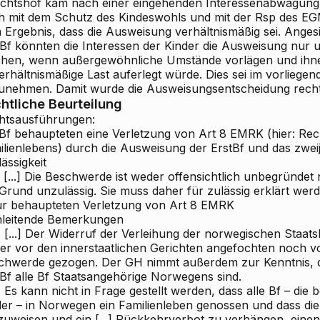
ichtshof kam nach einer eingehenden Interessenabwägung,
h mit dem Schutz des Kindeswohls und mit der Rsp des EG
 Ergebnis, dass die Ausweisung verhältnismäßig sei. Angesi
tBf könnten die Interessen der Kinder die Ausweisung nur 
hen, wenn außergewöhnliche Umstände vorlägen und ihne
rhältnismäßige Last auferlegt würde. Dies sei im vorliegend
unehmen. Damit wurde die Ausweisungsentscheidung rechts
htliche Beurteilung
htsausführungen:
 Bf behaupteten eine Verletzung von Art 8 EMRK (hier: Re
ilienlebens) durch die Ausweisung der ErstBf und das zwei
lässigkeit
) [...] Die Beschwerde ist weder offensichtlich unbegründe
] Grund unzulässig. Sie muss daher für zulässig erklärt werd
Zur behaupteten Verletzung von Art 8 EMRK
inleitende Bemerkungen
 [...] Der Widerruf der Verleihung der norwegischen Staats
er vor den innerstaatlichen Gerichten angefochten noch v
chwerde gezogen. Der GH nimmt außerdem zur Kenntnis, 
tBf alle Bf Staatsangehörige Norwegens sind.
 Es kann nicht in Frage gestellt werden, dass alle Bf – die b
der – in Norwegen ein Familienleben genossen und dass die
uweisen und ein [...] Rückkehrverbot zu verhängen, einen Ei