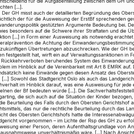
 entscheidend für die Aufgabenteilung zwischen dem GH und
chten [...].
) Der GH misst auch der detaillierten Begründung des Ober
ichtlich der für die Ausweisung der ErstBf sprechenden gew
wanderungspolitik gestützten Argumente Bedeutung bei. De
wies besonders auf die Schwere ihrer Straftaten und die Üb
ktion [...] in Form einer Ausweisung als notwendig erachte
eralprävention die Achtung der Einwanderungsbestimmung
 zukünftigen Übertretungen abzuschrecken. Wie der GH ber
en festgestellt hat, wirft ein auf Verwaltungssanktionen i
 Rückkehrverboten beruhendes System des Einwanderungsr
blem im Hinblick auf die Vereinbarkeit mit Art 8 EMRK auf.
ndsätzlich keine Einwände gegen diesen Ansatz des Obersten
 [...] Sowohl das Stadtgericht Oslo als auch das Landgeric
hverhalt im Hinblick darauf, was eine Ausweisung für jede 
elnen der Bf bedeuten würde [...]. Die Sachverhaltsfestste
arting, die sich auch auf die Situation der Kinder bezogen,
 die Beurteilung des Falls durch den Obersten Gerichtshof 
tsmittels, das nur die rechtliche Beurteilung durch das La
icht des Obersten Gerichtshofs hatte die Interessenabwäg
dgericht vorgenommen – im Lichte der Rsp des GH zu erfo
weisung einer Person, deren Aufenthaltsgrundlage von An
 ausnahmsweise unverhältnismäßig wäre. [...] Nach Ansich