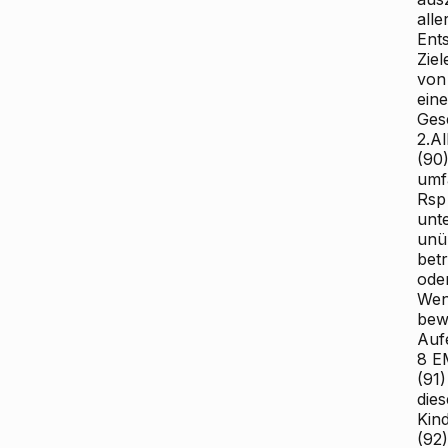
alle
Ents
Zie
von 
ein
Ges
2.A
(90)
umf
Rsp
unt
unü
bet
oder
Wen
bew
Aufe
8 E
(91
dies
Kind
(92)