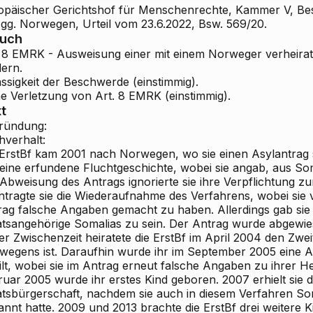
opäischer Gerichtshof für Menschenrechte, Kammer V, Be
. gg. Norwegen, Urteil vom 23.6.2022, Bsw. 569/20.
ruch
. 8 EMRK - Ausweisung einer mit einem Norweger verheirat
dern.
ssigkeit der Beschwerde (einstimmig).
ne Verletzung von Art. 8 EMRK (einstimmig).
t
ründung:
hverhalt:
ErstBf kam 2001 nach Norwegen, wo sie einen Asylantrag ste
 eine erfundene Fluchtgeschichte, wobei sie angab, aus S
Abweisung des Antrags ignorierte sie ihre Verpflichtung z
ntragte sie die Wiederaufnahme des Verfahrens, wobei sie 
rag falsche Angaben gemacht zu haben. Allerdings gab sie
atsangehörige Somalias zu sein. Der Antrag wurde abgewie
er Zwischenzeit heiratete die ErstBf im April 2004 den Zwei
wegens ist. Daraufhin wurde ihr im September 2005 eine A
ilt, wobei sie im Antrag erneut falsche Angaben zu ihrer H
ruar 2005 wurde ihr erstes Kind geboren. 2007 erhielt sie 
atsbürgerschaft, nachdem sie auch in diesem Verfahren Som
nnt hatte. 2009 und 2013 brachte die ErstBf drei weitere K