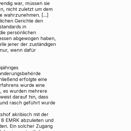
twendig war, müssen sie
n, nicht zuletzt um dem
e wahrzunehmen. [...]
tlichen Gerichte den
standards in
ie persönlichen
gemessen abgewogen haben,
elle jener der zuständigen
 nur, wenn dafür
ijähriges
wanderungsbehörde
ießend erfolgte eine
erfahrens wurde eine
en, es wurden mehrere
eist darauf hin, dass
 und rasch geführt wurde
shof akribisch mit der
t 8 EMRK abzuleiten und
enden. Ein solcher Zugang