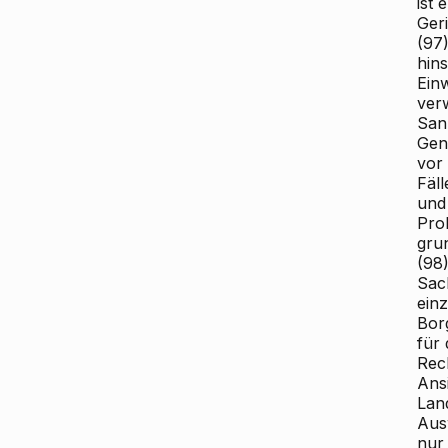
ist
Geri
(97
hins
Ein
ver
San
Gen
vor
Fäll
und
Pro
gru
(98)
Sac
einz
Borg
für
Rech
Ans
Lan
Aus
nur