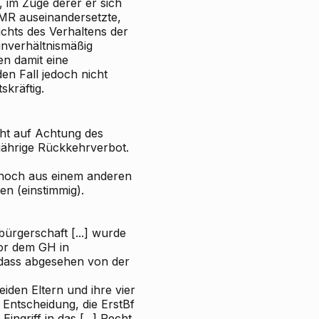
 im Zuge derer er sich
MR auseinandersetzte,
chts des Verhaltens der
unverhältnismäßig
n damit eine
en Fall jedoch nicht
kräftig.
cht auf Achtung des
jährige Rückkehrverbot.
t noch aus einem anderen
en (einstimmig).
bürgerschaft [...] wurde
or dem GH in
dass abgesehen von der
eiden Eltern und ihre vier
 Entscheidung, die ErstBf
ngriff in das [...] Recht