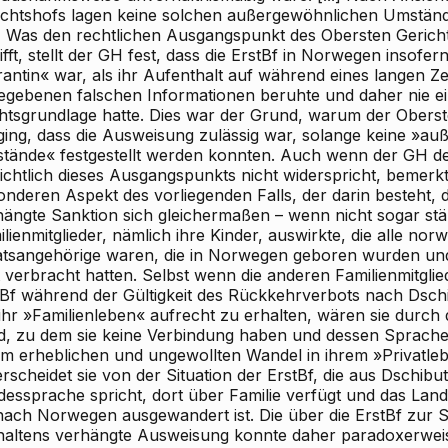
ichtshofs lagen keine solchen außergewöhnlichen Umstände 
) Was den rechtlichen Ausgangspunkt des Obersten Gerich
ifft, stellt der GH fest, dass die ErstBf in Norwegen insofe
antin« war, als ihr Aufenthalt auf während eines langen Z
egebenen falschen Informationen beruhte und daher nie ei
htsgrundlage hatte. Dies war der Grund, warum der Oberst
ging, dass die Ausweisung zulässig war, solange keine »a
tände« festgestellt werden konnten. Auch wenn der GH d
sichtlich dieses Ausgangspunkts nicht widerspricht, bemerk
nderen Aspekt des vorliegenden Falls, der darin besteht, d
hängte Sanktion sich gleichermaßen – wenn nicht sogar stär
lienmitglieder, nämlich ihre Kinder, auswirkte, die alle nor
atsangehörige waren, die in Norwegen geboren wurden un
 verbracht hatten. Selbst wenn die anderen Familienmitglie
tBf während der Gültigkeit des Rückkehrverbots nach Dschi
hr »Familienleben« aufrecht zu erhalten, wären sie durch d
d, zu dem sie keine Verbindung haben und dessen Sprache 
em erheblichen und ungewollten Wandel in ihrem »Privatleb
rscheidet sie von der Situation der ErstBf, die aus Dschibut
dessprache spricht, dort über Familie verfügt und das Lan
 nach Norwegen ausgewandert ist. Die über die ErstBf zur S
haltens verhängte Ausweisung konnte daher paradoxerwei