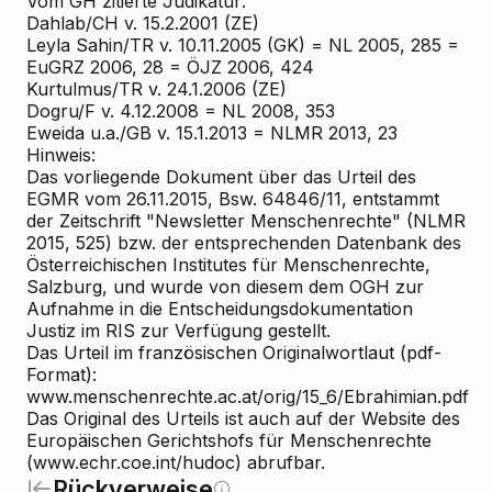
Vom GH zitierte Judikatur:
Dahlab/CH v. 15.2.2001 (ZE)
Leyla Sahin/TR v. 10.11.2005 (GK) = NL 2005, 285 =
EuGRZ 2006, 28 = ÖJZ 2006, 424
Kurtulmus/TR v. 24.1.2006 (ZE)
Dogru/F v. 4.12.2008 = NL 2008, 353
Eweida u.a./GB v. 15.1.2013 = NLMR 2013, 23
Hinweis:
Das vorliegende Dokument über das Urteil des
EGMR vom 26.11.2015, Bsw. 64846/11, entstammt
der Zeitschrift "Newsletter Menschenrechte" (NLMR
2015, 525) bzw. der entsprechenden Datenbank des
Österreichischen Institutes für Menschenrechte,
Salzburg, und wurde von diesem dem OGH zur
Aufnahme in die Entscheidungsdokumentation
Justiz im RIS zur Verfügung gestellt.
Das Urteil im französischen Originalwortlaut (pdf-
Format):
www.menschenrechte.ac.at/orig/15_6/Ebrahimian.pdf
Das Original des Urteils ist auch auf der Website des
Europäischen Gerichtshofs für Menschenrechte
(www.echr.coe.int/hudoc) abrufbar.
Rückverweise