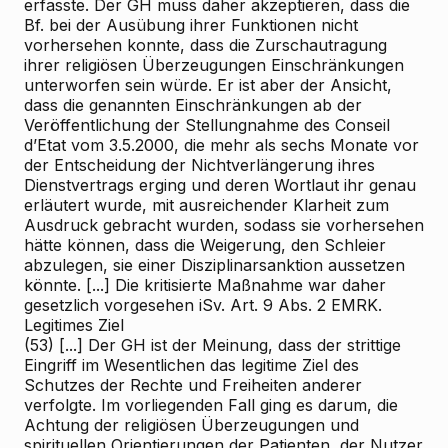
erfasste. Der GH muss daher akzeptieren, dass die
Bf. bei der Ausübung ihrer Funktionen nicht
vorhersehen konnte, dass die Zurschautragung
ihrer religiösen Überzeugungen Einschränkungen
unterworfen sein würde. Er ist aber der Ansicht,
dass die genannten Einschränkungen ab der
Veröffentlichung der Stellungnahme des Conseil
d’Etat vom 3.5.2000, die mehr als sechs Monate vor
der Entscheidung der Nichtverlängerung ihres
Dienstvertrags erging und deren Wortlaut ihr genau
erläutert wurde, mit ausreichender Klarheit zum
Ausdruck gebracht wurden, sodass sie vorhersehen
hätte können, dass die Weigerung, den Schleier
abzulegen, sie einer Disziplinarsanktion aussetzen
könnte. [...] Die kritisierte Maßnahme war daher
gesetzlich vorgesehen iSv. Art. 9 Abs. 2 EMRK.
Legitimes Ziel
(53) [...] Der GH ist der Meinung, dass der strittige
Eingriff im Wesentlichen das legitime Ziel des
Schutzes der Rechte und Freiheiten anderer
verfolgte. Im vorliegenden Fall ging es darum, die
Achtung der religiösen Überzeugungen und
spirituellen Orientierungen der Patienten, der Nutzer