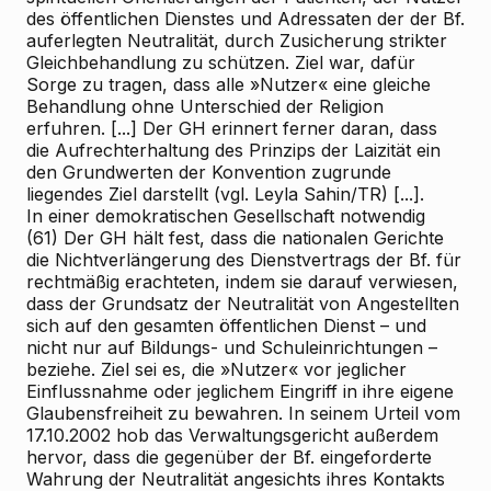
des öffentlichen Dienstes und Adressaten der der Bf.
auferlegten Neutralität, durch Zusicherung strikter
Gleichbehandlung zu schützen. Ziel war, dafür
Sorge zu tragen, dass alle »Nutzer« eine gleiche
Behandlung ohne Unterschied der Religion
erfuhren. [...] Der GH erinnert ferner daran, dass
die Aufrechterhaltung des Prinzips der Laizität ein
den Grundwerten der Konvention zugrunde
liegendes Ziel darstellt (vgl. Leyla Sahin/TR) [...].
In einer demokratischen Gesellschaft notwendig
(61) Der GH hält fest, dass die nationalen Gerichte
die Nichtverlängerung des Dienstvertrags der Bf. für
rechtmäßig erachteten, indem sie darauf verwiesen,
dass der Grundsatz der Neutralität von Angestellten
sich auf den gesamten öffentlichen Dienst – und
nicht nur auf Bildungs- und Schuleinrichtungen –
beziehe. Ziel sei es, die »Nutzer« vor jeglicher
Einflussnahme oder jeglichem Eingriff in ihre eigene
Glaubensfreiheit zu bewahren. In seinem Urteil vom
17.10.2002 hob das Verwaltungsgericht außerdem
hervor, dass die gegenüber der Bf. eingeforderte
Wahrung der Neutralität angesichts ihres Kontakts