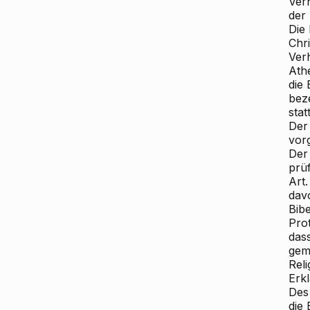
Ver
der
Die
Chri
Verh
Athe
die 
beze
stat
Der
vorg
Der 
prü
Art.
dav
Bibe
Pro
das
gemä
Reli
Erk
Des
die 