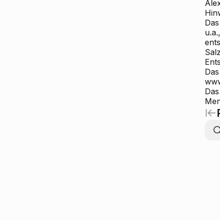
Alex
Hin
Das
u.a
ent
Sal
Ent
Das 
www
Das 
Men