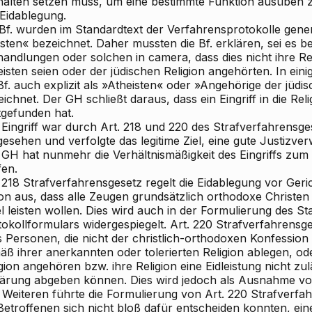
halten setzen muss, um eine bestimmte Funktion ausüben z
 Eidablegung.
 Bf. wurden im Standardtext der Verfahrensprotokolle gener
sten« bezeichnet. Daher mussten die Bf. erklären, sei es be
andlungen oder solchen in camera, dass dies nicht ihre Rel
isten seien oder der jüdischen Religion angehörten. In ei
Bf. auch explizit als »Atheisten« oder »Angehörige der jüdi
ichnet. Der GH schließt daraus, dass ein Eingriff in die Relig
tgefunden hat.
 Eingriff war durch Art. 218 und 220 des Strafverfahrensge
esehen und verfolgte das legitime Ziel, eine gute Justizve
GH hat nunmehr die Verhältnismäßigkeit des Eingriffs zum 
fen.
 218 Strafverfahrensgesetz regelt die Eidablegung vor Ger
on aus, dass alle Zeugen grundsätzlich orthodoxe Christen 
l leisten wollen. Dies wird auch in der Formulierung des S
tokollformulars widergespiegelt. Art. 220 Strafverfahrensg
s Personen, die nicht der christlich-orthodoxen Konfession
ß ihrer anerkannten oder tolerierten Religion ablegen, od
gion angehören bzw. ihre Religion eine Eidleistung nicht zulä
lärung abgeben können. Dies wird jedoch als Ausnahme vom
 Weiteren führte die Formulierung von Art. 220 Strafverfa
Betroffenen sich nicht bloß dafür entscheiden konnten, eine