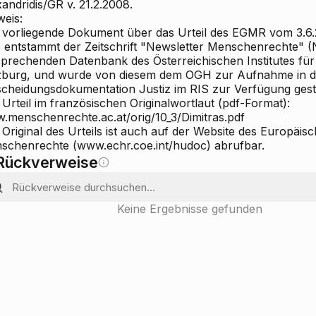
andridis/GR v. 21.2.2008.
weis:
 vorliegende Dokument über das Urteil des EGMR vom 3.6
., entstammt der Zeitschrift "Newsletter Menschenrechte" (
sprechenden Datenbank des Österreichischen Institutes fü
zburg, und wurde von diesem dem OGH zur Aufnahme in d
scheidungsdokumentation Justiz im RIS zur Verfügung geste
Urteil im französischen Originalwortlaut (pdf-Format):
.menschenrechte.ac.at/orig/10_3/Dimitras.pdf
Original des Urteils ist auch auf der Website des Europäis
schenrechte (www.echr.coe.int/hudoc) abrufbar.
Rückverweise
Keine Ergebnisse gefunden