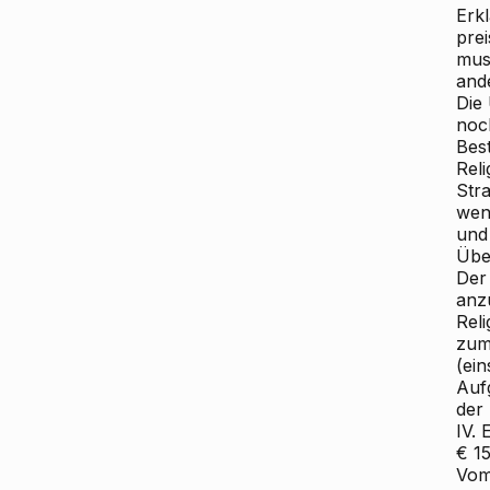
Erk
pre
mus
ande
Die
noch
Bes
Rel
Stra
wen
und
Über
Der 
anz
Reli
zum
(ein
Auf
der 
IV.
€ 15
Vom 