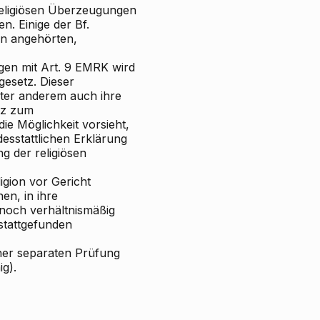
eligiösen Überzeugungen
. Einige der Bf.
on angehörten,
gen mit Art. 9 EMRK wird
gesetz. Dieser
ter anderem auch ihre
tz zum
ie Möglichkeit vorsieht,
esstattlichen Erklärung
g der religiösen
ligion vor Gericht
en, in ihre
gt noch verhältnismäßig
stattgefunden
iner separaten Prüfung
g).