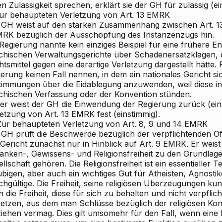
n Zulässigkeit sprechen, erklärt sie der GH für zulässig (ei
 Zur behaupteten Verletzung von Art. 13 EMRK
 GH weist auf den starken Zusammenhang zwischen Art. 1
MRK bezüglich der Ausschöpfung des Instanzenzugs hin.
Regierung nannte kein einziges Beispiel für eine frühere E
echischen Verwaltungsgerichte über Schadenersatzklagen, di
tsmittel gegen eine derartige Verletzung dargestellt hätte.
erung keinen Fall nennen, in dem ein nationales Gericht sic
timmungen über die Eidablegung anzuwenden, weil diese in
echischen Verfassung oder der Konvention stünden.
er weist der GH die Einwendung der Regierung zurück (einst
etzung von Art. 13 EMRK fest (einstimmig).
. Zur behaupteten Verletzung von Art. 8, 9 und 14 EMRK
 GH prüft die Beschwerde bezüglich der verpflichtenden Of
Gericht zunächst nur in Hinblick auf Art. 9 EMRK. Er weist 
anken-, Gewissens- und Religionsfreiheit zu den Grundlag
llschaft gehören. Die Religionsfreiheit ist ein essentieller Tei
bigen, aber auch ein wichtiges Gut für Atheisten, Agnostik
chgültige. Die Freiheit, seine religiösen Überzeugungen k
 die Freiheit, diese für sich zu behalten und nicht verpflich
setzen, aus dem man Schlüsse bezüglich der religiösen Kon
ziehen vermag. Dies gilt umsomehr für den Fall, wenn eine