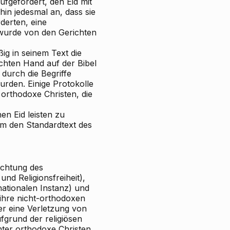
ufgefordert, den Eid mit
hin jedesmal an, dass sie
derten, eine
 wurde von den Gerichten
ig in seinem Text die
chten Hand auf der Bibel
durch die Begriffe
urden. Einige Protokolle
 orthodoxe Christen, die
nen Eid leisten zu
um den Standardtext des
Achtung des
nd Religionsfreiheit),
ationalen Instanz) und
 ihre nicht-orthodoxen
er eine Verletzung von
ufgrund der religiösen
hter orthodoxe Christen