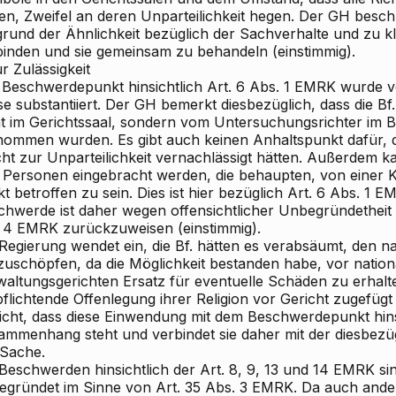
en, Zweifel an deren Unparteilichkeit hegen. Der GH besch
grund der Ähnlichkeit bezüglich der Sachverhalte und zu 
binden und sie gemeinsam zu behandeln (einstimmig).
ur Zulässigkeit
 Beschwerdepunkt hinsichtlich Art. 6 Abs. 1 EMRK wurde vo
e substantiiert. Der GH bemerkt diesbezüglich, dass die Bf
ht im Gerichtssaal, sondern vom Untersuchungsrichter im
nommen wurden. Es gibt auch keinen Anhaltspunkt dafür, da
icht zur Unparteilichkeit vernachlässigt hätten. Außerdem
 Personen eingebracht werden, die behaupten, von einer 
kt betroffen zu sein. Dies ist hier bezüglich Art. 6 Abs. 1 E
chwerde ist daher wegen offensichtlicher Unbegründetheit
 4 EMRK zurückzuweisen (einstimmig).
 Regierung wendet ein, die Bf. hätten es verabsäumt, den 
zuschöpfen, da die Möglichkeit bestanden habe, vor nation
altungsgerichten Ersatz für eventuelle Schäden zu erhalte
flichtende Offenlegung ihrer Religion vor Gericht zugefügt
icht, dass diese Einwendung mit dem Beschwerdepunkt hinsi
ammenhang steht und verbindet sie daher mit der diesbezü
 Sache.
Beschwerden hinsichtlich der Art. 8, 9, 13 und 14 EMRK sind
egründet im Sinne von Art. 35 Abs. 3 EMRK. Da auch ande