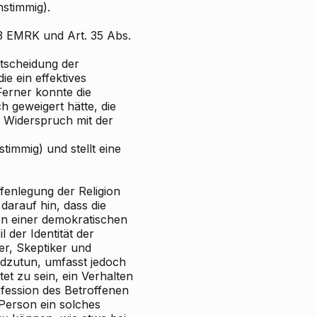
nstimmig).
3 EMRK und Art. 35 Abs.
ntscheidung der
e ein effektives
 Ferner konnte die
h geweigert hätte, die
 Widerspruch mit der
immig) und stellt eine
fenlegung der Religion
darauf hin, dass die
en einer demokratischen
l der Identität der
er, Skeptiker und
undzutun, umfasst jedoch
tet zu sein, ein Verhalten
fession des Betroffenen
 Person ein solches