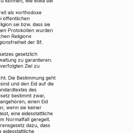
u können, wie etwa bei
ell als »orthodoxe
i öffentlichen
igion sei bzw. dass sie
nigen Protokollen wurden
schen Religion«
ionsfreiheit der Bf.
setzes gesetzlich
rwaltung zu garantieren.
verfolgten Ziel zu
icht. Die Bestimmung geht
sind und den Eid auf die
tandardtextes des
esetz bestimmt zwar,
 angehören, einen Eid
er, wenn sie keiner
sst, eine eidesstattliche
 Normalfall geregelt.
hrensgesetz dazu, dass
 eidesstattliche