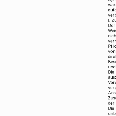
war
auf
ver
I. Z
Der
Weis
nic
ver
Pfl
von
dire
Bes
und
Die
aus
Verw
verp
Ans
Zus
der
Die 
unb