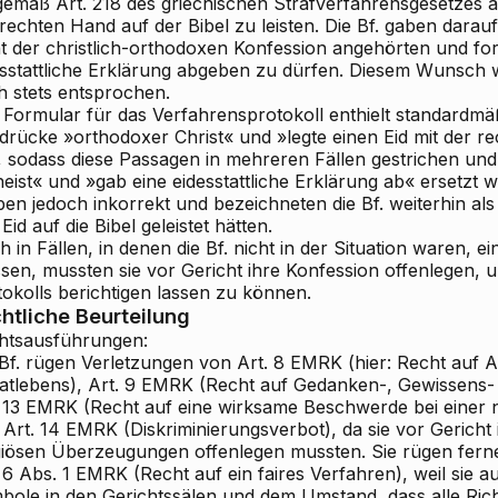
gemäß Art. 218 des griechischen Strafverfahrensgesetzes a
rechten Hand auf der Bibel zu leisten. Die Bf. gaben darauf
ht der christlich-orthodoxen Konfession angehörten und for
esstattliche Erklärung abgeben zu dürfen. Diesem Wunsch
h stets entsprochen.
 Formular für das Verfahrensprotokoll enthielt standardmäß
drücke »orthodoxer Christ« und »legte einen Eid mit der re
, sodass diese Passagen in mehreren Fällen gestrichen und 
eist« und »gab eine eidesstattliche Erklärung ab« ersetzt w
ben jedoch inkorrekt und bezeichneten die Bf. weiterhin als
Eid auf die Bibel geleistet hätten.
 in Fällen, in denen die Bf. nicht in der Situation waren, ei
sen, mussten sie vor Gericht ihre Konfession offenlegen, 
tokolls berichtigen lassen zu können.
htliche Beurteilung
htsausführungen:
 Bf. rügen Verletzungen von Art. 8 EMRK (hier: Recht auf 
vatlebens), Art. 9 EMRK (Recht auf Gedanken-, Gewissens- u
. 13 EMRK (Recht auf eine wirksame Beschwerde bei einer n
 Art. 14 EMRK (Diskriminierungsverbot), da sie vor Gericht
igiösen Überzeugungen offenlegen mussten. Sie rügen fern
 6 Abs. 1 EMRK (Recht auf ein faires Verfahren), weil sie a
bole in den Gerichtssälen und dem Umstand, dass alle Ric