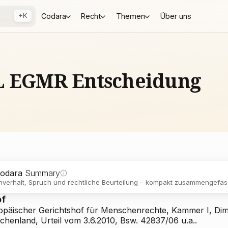
+K
Codara
Recht
Themen
Über uns
SL EGMR Entscheidung
odara
Summary
verhalt, Spruch und rechtliche Beurteilung – kompakt zusammengefass
pf
opäischer Gerichtshof für Menschenrechte, Kammer I, Dimi
chenland, Urteil vom 3.6.2010, Bsw. 42837/06 u.a..