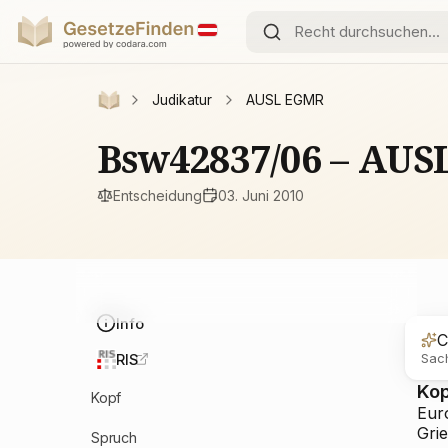
Judikatur
AUSL EGMR
Bsw42837/06 – AU
Entscheidung
03. Juni 2010
Info
C
Sach
RIS
Ko
Kopf
Eur
Grie
Spruch