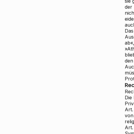
sie 
der 
nic
eid
auc
Das
Aus
ab«
»Ath
blie
den 
Auch
müs
Pro
Rec
Rec
Die
Pri
Art
von
rel
Art.
Sym