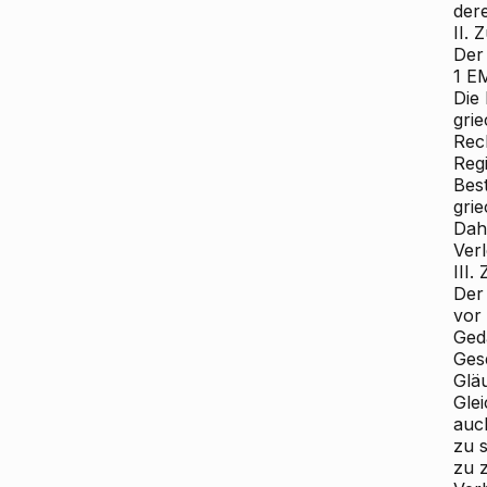
dere
II.
Der
1 E
Die 
gri
Rech
Regi
Bes
gri
Dah
Verl
III
Der
vor 
Ged
Gese
Gläu
Glei
auch
zu 
zu 