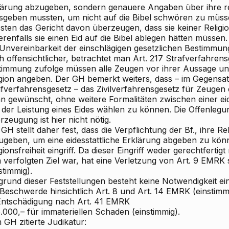
lärung abzugeben, sondern genauere Angaben über ihre r
isgeben mussten, um nicht auf die Bibel schwören zu müssen
sten das Gericht davon überzeugen, dass sie keiner Religi
renfalls sie einen Eid auf die Bibel ablegen hätten müssen.
 Unvereinbarkeit der einschlägigen gesetzlichen Bestimmun
 offensichtlicher, betrachtet man Art. 217 Strafverfahrens
timmung zufolge müssen alle Zeugen vor ihrer Aussage un
igion angeben. Der GH bemerkt weiters, dass – im Gegensa
fverfahrensgesetz – das Zivilverfahrensgesetz für Zeugen d
n gewünscht, ohne weitere Formalitäten zwischen einer eid
 der Leistung eines Eides wählen zu können. Die Offenlegun
zeugung ist hier nicht nötig.
GH stellt daher fest, dass die Verpflichtung der Bf., ihre Re
ugeben, um eine eidesstattliche Erklärung abgeben zu könn
gionsfreiheit eingriff. Da dieser Eingriff weder gerechtferti
 verfolgten Ziel war, hat eine Verletzung von Art. 9 EMRK 
stimmig).
grund dieser Feststellungen besteht keine Notwendigkeit e
Beschwerde hinsichtlich Art. 8 und Art. 14 EMRK (einstimmi
 Entschädigung nach Art. 41 EMRK
.000,– für immateriellen Schaden (einstimmig).
GH zitierte Judikatur: