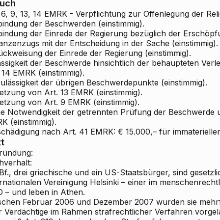
ruch
 6, 9, 13, 14 EMRK - Verpflichtung zur Offenlegung der Reli
bindung der Beschwerden (einstimmig).
bindung der Einrede der Regierung bezüglich der Erschöpf
tanzenzugs mit der Entscheidung in der Sache (einstimmig).
ückweisung der Einrede der Regierung (einstimmig).
ssigkeit der Beschwerde hinsichtlich der behaupteten Verle
 14 EMRK (einstimmig).
ulässigkeit der übrigen Beschwerdepunkte (einstimmig).
letzung von Art. 13 EMRK (einstimmig).
letzung von Art. 9 EMRK (einstimmig).
ne Notwendigkeit der getrennten Prüfung der Beschwerde un
K (einstimmig).
schädigung nach Art. 41 EMRK: € 15.000,– für immaterielle
t
ründung:
hverhalt:
Bf., drei griechische und ein US-Staatsbürger, sind gesetzli
rnationalen Vereinigung Helsinki – einer im menschenrechtl
 – und leben in Athen.
schen Februar 2006 und Dezember 2007 wurden sie mehrf
r Verdächtige im Rahmen strafrechtlicher Verfahren vorg