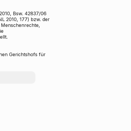
.2010, Bsw. 42837/06
NL 2010, 177) bzw. der
r Menschenrechte,
ie
llt.
chen Gerichtshofs für