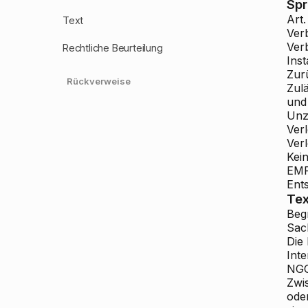
Sp
Art.
Text
Ver
Ver
Rechtliche Beurteilung
Ins
Zur
Rückverweise
Zulä
und
Unz
Ver
Ver
Kei
EMR
Ent
Tex
Beg
Sac
Die 
Inte
NGO
Zwi
ode