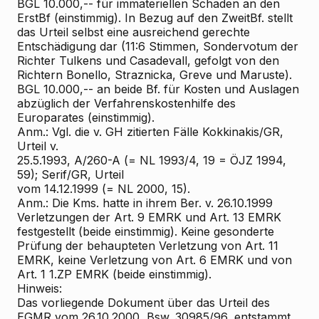
BGL 10.000,-- für immateriellen Schaden an den
ErstBf (einstimmig). In Bezug auf den ZweitBf. stellt
das Urteil selbst eine ausreichend gerechte
Entschädigung dar (11:6 Stimmen, Sondervotum der
Richter Tulkens und Casadevall, gefolgt von den
Richtern Bonello, Straznicka, Greve und Maruste).
BGL 10.000,-- an beide Bf. für Kosten und Auslagen
abzüglich der Verfahrenskostenhilfe des
Europarates (einstimmig).
Anm.: Vgl. die v. GH zitierten Fälle Kokkinakis/GR,
Urteil v.
25.5.1993, A/260-A (= NL 1993/4, 19 = ÖJZ 1994,
59); Serif/GR, Urteil
vom 14.12.1999 (= NL 2000, 15).
Anm.: Die Kms. hatte in ihrem Ber. v. 26.10.1999
Verletzungen der Art. 9 EMRK und Art. 13 EMRK
festgestellt (beide einstimmig). Keine gesonderte
Prüfung der behaupteten Verletzung von Art. 11
EMRK, keine Verletzung von Art. 6 EMRK und von
Art. 1 1.ZP EMRK (beide einstimmig).
Hinweis:
Das vorliegende Dokument über das Urteil des
EGMR vom 26.10.2000, Bsw. 30985/96, entstammt