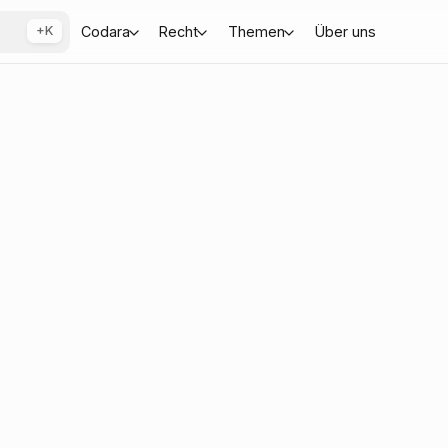
+K
Codara
Recht
Themen
Über uns